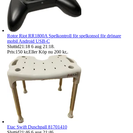
Rotor Riot RR1800A Spelkontroll för spelkonsol för drönare
mobil Android USB-C
Sluttid
21:18
6 aug 21:18
.
Pris:
150 kr
,
Eller Köp nu
200 kr
,
.
Etac Swift Duschpall 81701410
Sluttid
21:46
6 aug 21:46
.