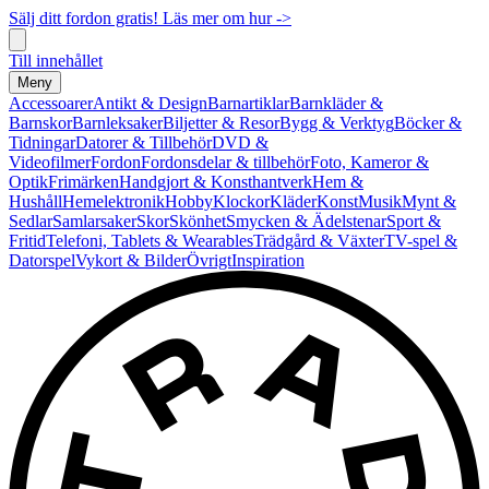
Sälj ditt fordon gratis! Läs mer om hur ->
Till innehållet
Meny
Accessoarer
Antikt & Design
Barnartiklar
Barnkläder &
Barnskor
Barnleksaker
Biljetter & Resor
Bygg & Verktyg
Böcker &
Tidningar
Datorer & Tillbehör
DVD &
Videofilmer
Fordon
Fordonsdelar & tillbehör
Foto, Kameror &
Optik
Frimärken
Handgjort & Konsthantverk
Hem &
Hushåll
Hemelektronik
Hobby
Klockor
Kläder
Konst
Musik
Mynt &
Sedlar
Samlarsaker
Skor
Skönhet
Smycken & Ädelstenar
Sport &
Fritid
Telefoni, Tablets & Wearables
Trädgård & Växter
TV-spel &
Datorspel
Vykort & Bilder
Övrigt
Inspiration