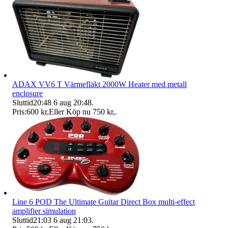
ADAX VV6 T Värmefläkt 2000W Heater med metall
enclosure
Sluttid
20:48
6 aug 20:48
.
Pris:
600 kr
,
Eller Köp nu
750 kr
,
.
Line 6 POD The Ultimate Guitar Direct Box multi-effect
amplifier simulation
Sluttid
21:03
6 aug 21:03
.