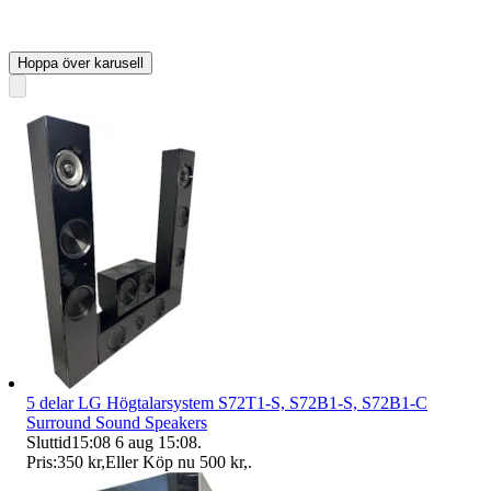
Hoppa över karusell
5 delar LG Högtalarsystem S72T1-S, S72B1-S, S72B1-C
Surround Sound Speakers
Sluttid
15:08
6 aug 15:08
.
Pris:
350 kr
,
Eller Köp nu
500 kr
,
.