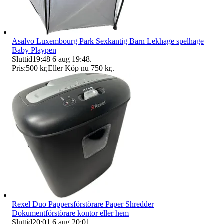
Asalvo Luxembourg Park Sexkantig Barn Lekhage spelhage
Baby Playpen
Sluttid
19:48
6 aug 19:48
.
Pris:
500 kr
,
Eller Köp nu
750 kr
,
.
Rexel Duo Pappersförstörare Paper Shredder
Dokumentförstörare kontor eller hem
Sluttid
20:01
6 aug 20:01
.