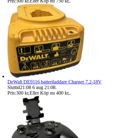
Pris:
500 kr
,
Eller Köp nu
750 kr
,
.
DeWalt DE9116 batteriladdare Charger 7.2-18V
Sluttid
21:08
6 aug 21:08
.
Pris:
300 kr
,
Eller Köp nu
400 kr
,
.