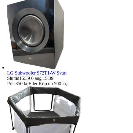
LG Subwoofer S72T1-W Svart
Sluttid
15:39
6 aug 15:39
.
Pris:
350 kr
,
Eller Köp nu
500 kr
,
.