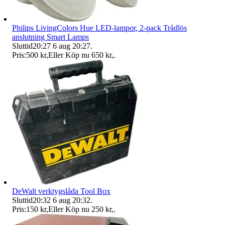
Philips LivingColors Hue LED-lampor, 2-pack Trådlös
anslutning Smart Lamps
Sluttid
20:27
6 aug 20:27
.
Pris:
500 kr
,
Eller Köp nu
650 kr
,
.
DeWalt verktygslåda Tool Box
Sluttid
20:32
6 aug 20:32
.
Pris:
150 kr
,
Eller Köp nu
250 kr
,
.