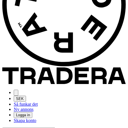
SEK
Så funkar det
Ny annons
Logga in
Skapa konto