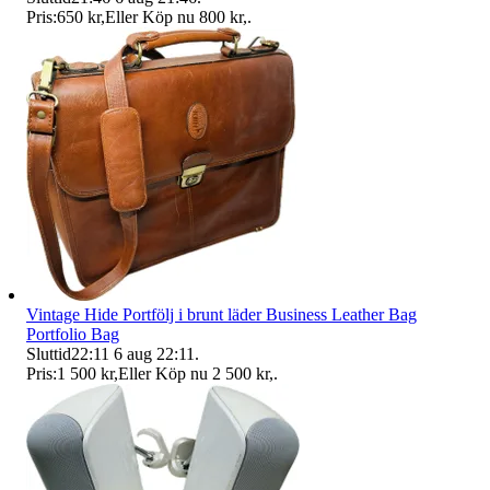
Pris:
650 kr
,
Eller Köp nu
800 kr
,
.
Vintage Hide Portfölj i brunt läder Business Leather Bag
Portfolio Bag
Sluttid
22:11
6 aug 22:11
.
Pris:
1 500 kr
,
Eller Köp nu
2 500 kr
,
.