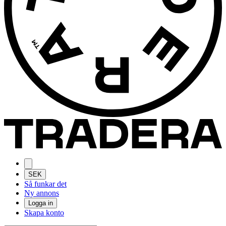
SEK
Så funkar det
Ny annons
Logga in
Skapa konto