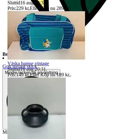
Sluttid
16 aug 20:31
.
Pris:
229 kr
,
Eller Köp nu
289 kr
,
.
Beskrivning
Väska bamse vintage
Gott använt skick
Sluttid
16 aug 20:31
.
Mindre tecken på användning
Pris:
149 kr
,
Eller Köp nu
189 kr
,
.
Milwaukee M12-18FC Laddare