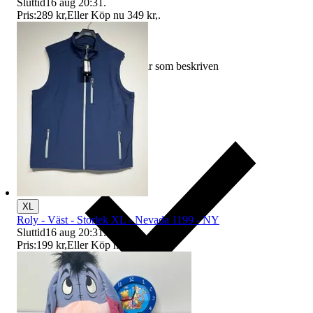
Sluttid
16 aug 20:31
.
Pris:
289 kr
,
Eller Köp nu
349 kr
,
.
Ersättning om varan inte är som beskriven
XL
Roly - Väst - Storlek XL - Nevada 1199 - NY
Sluttid
16 aug 20:31
.
Pris:
199 kr
,
Eller Köp nu
249 kr
,
.