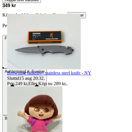
349 kr
Köparskydd är valfritt hos företag.
Läs mer
Per_57 vann auktionen
Frakt
Från 64 kr
Avhämtning
Lit, Sverige
Browning fällkniv - stainless steel knife - NY
Sluttid
15 aug 20:32
.
Pris:
249 kr
,
Eller Köp nu
289 kr
,
.
Betalning
Via Tradera