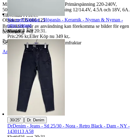
Milwaukee M12-18FC laddare. Primärspänning 220-240V,
50/60Hz, 155W. Sekundärspänning 12/14.4V, 4.5A och 18V, 6A.
Tillverkad i P.R.C.
Vas med hänklar - Höganäs - Keramik - Nyman & Nyman -
Objektnr
735 006 125
retro vintage
Bruksskick spår av användning kan förekomma se bilder för egen
Visningar
2 329
Sluttid
16 aug 20:31
.
bedömning
Pris:
296 kr
,
Eller Köp nu
349 kr
,
.
Publicerad
5 jun 18:25
Se gärna våra andra auktioner samfraktar
Anmäl
Sälj liknande
|
30/25"
Dr. Denim
DrDenim - Jeans - Stl 25/30 - Nora - Retro Black - Dam - NY -
1430113 A58
Sluttid
16 aug 20:31
.