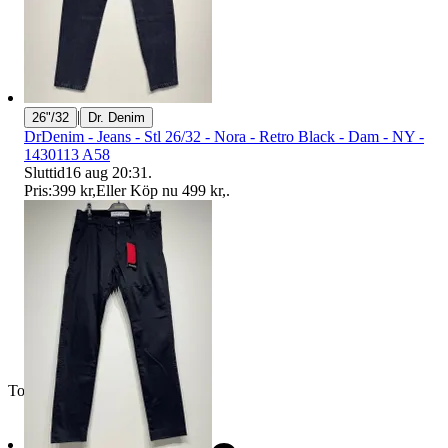
|
26"/32
Dr. Denim
DrDenim - Jeans - Stl 26/32 - Nora - Retro Black - Dam - NY -
1430113 A58
Sluttid
16 aug 20:31
.
Pris:
399 kr
,
Eller Köp nu
499 kr
,
.
Toppsäljare