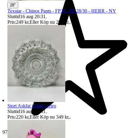
28"
Texstar - Chinos Pants - FP36 - Stl 28/30 - HERR - NY
Sluttid
16 aug 20:31
.
Pris:
249 kr
,
Eller Köp nu
299 kr
,
.
Stort Askfat i Glas - retro
Sluttid
16 aug 20:31
.
Pris:
220 kr
,
Eller Köp nu
349 kr
,
.
977 omdömen