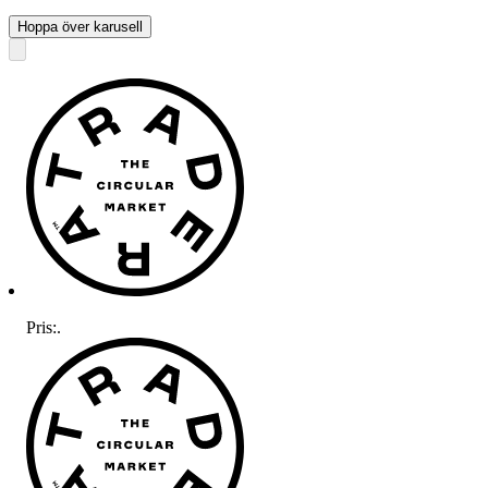
Hoppa över karusell
Pris:
.