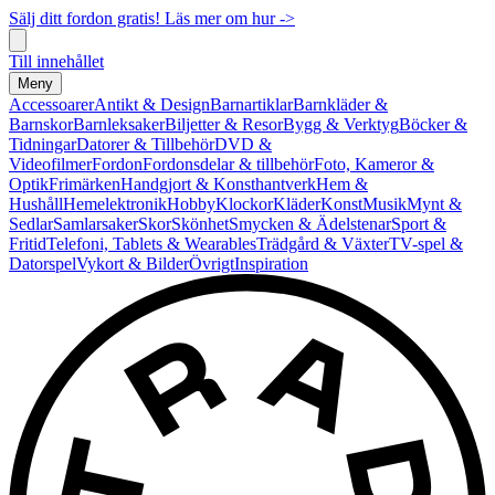
Sälj ditt fordon gratis! Läs mer om hur ->
Till innehållet
Meny
Accessoarer
Antikt & Design
Barnartiklar
Barnkläder &
Barnskor
Barnleksaker
Biljetter & Resor
Bygg & Verktyg
Böcker &
Tidningar
Datorer & Tillbehör
DVD &
Videofilmer
Fordon
Fordonsdelar & tillbehör
Foto, Kameror &
Optik
Frimärken
Handgjort & Konsthantverk
Hem &
Hushåll
Hemelektronik
Hobby
Klockor
Kläder
Konst
Musik
Mynt &
Sedlar
Samlarsaker
Skor
Skönhet
Smycken & Ädelstenar
Sport &
Fritid
Telefoni, Tablets & Wearables
Trädgård & Växter
TV-spel &
Datorspel
Vykort & Bilder
Övrigt
Inspiration