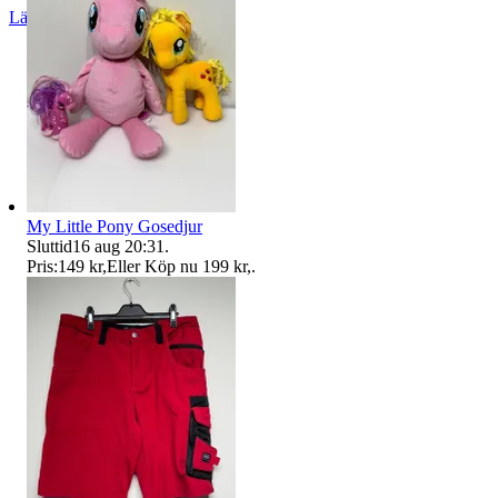
Läs omdömen
Följ
My Little Pony Gosedjur
Sluttid
16 aug 20:31
.
Pris:
149 kr
,
Eller Köp nu
199 kr
,
.