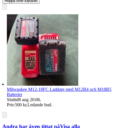
Hoppa över karusell
Milwaukee M12-18FC Laddare med M12B4 och M18B5
Batterier
Sluttid
8 aug 20:06
.
Pris:
500 kr
,
Ledande bud
.
Andra har även tittat på
Visa alla