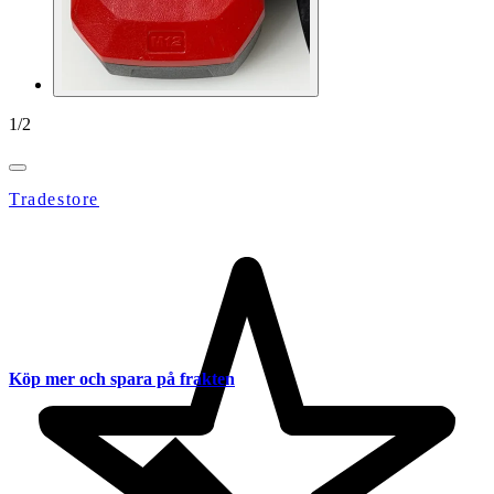
1
/
2
Tradestore
Köp mer och spara på frakten