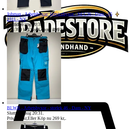
Jobman - Arbetsbyxor/ Servicebyxor - Stl C36 - Dam - 65
2311 - NY
Sluttid
16 aug 20:31
.
Pris:
399 kr
,
Eller Köp nu
499 kr
,
.
BLWR - Arbetsbyxor - storlek 46 - Dam - NY
Sluttid
16 aug 20:31
.
Pris:
224 kr
,
Eller Köp nu
269 kr
,
.