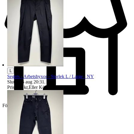
L
Segers - Arbetsbyxor - Storlek L / Large - NY
Sluttid
16 aug 20:31
.
Pris:
199 kr
,
Eller Köp nu
249 kr
,
.
Företag