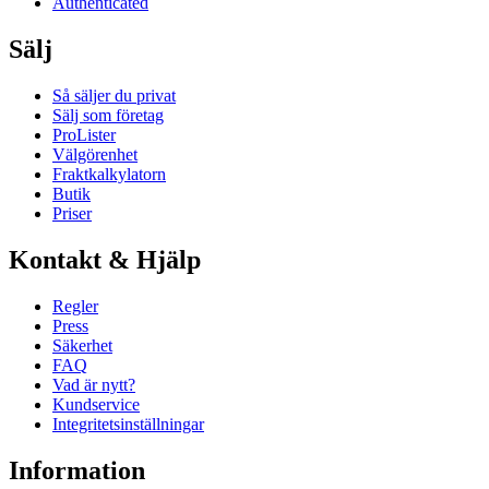
Authenticated
Sälj
Så säljer du privat
Sälj som företag
ProLister
Välgörenhet
Fraktkalkylatorn
Butik
Priser
Kontakt & Hjälp
Regler
Press
Säkerhet
FAQ
Vad är nytt?
Kundservice
Integritetsinställningar
Information