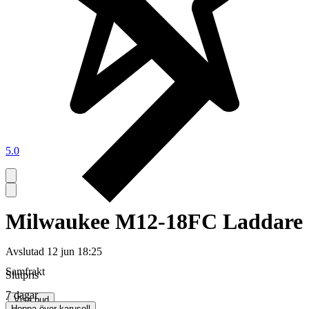
5.0
Milwaukee M12-18FC Laddare
Avslutad
12 jun 18:25
Samfrakt
Slutpris
7 dagar
∙
Visa bud
Hoppa över karusell