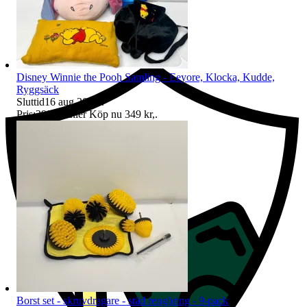
Ersättning om du inte får din vara
Disney Winnie the Pooh Samling - Eeyore, Klocka, Kudde,
Ryggsäck
Sluttid
16 aug 20:31
.
Pris:
299 kr
,
Eller Köp nu
349 kr
,
.
Borst set - skruvdragare - städ rengöring - 9-pack