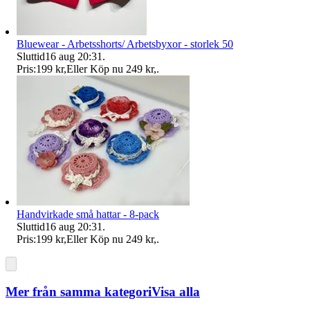
Bluewear - Arbetsshorts/ Arbetsbyxor - storlek 50
Sluttid
16 aug 20:31
.
Pris:
199 kr
,
Eller Köp nu
249 kr
,
.
Handvirkade små hattar - 8-pack
Sluttid
16 aug 20:31
.
Pris:
199 kr
,
Eller Köp nu
249 kr
,
.
Mer från samma kategori
Visa alla