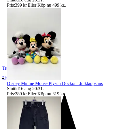
Pris:
399 kr
,
Eller Köp nu
499 kr
,
.
Tradestore
Lit
,
Sverige
Disney Minnie Mouse Plysch Dockor - Julklappstips
Sluttid
16 aug 20:31
.
Pris:
289 kr
,
Eller Köp nu
319 kr
,
.