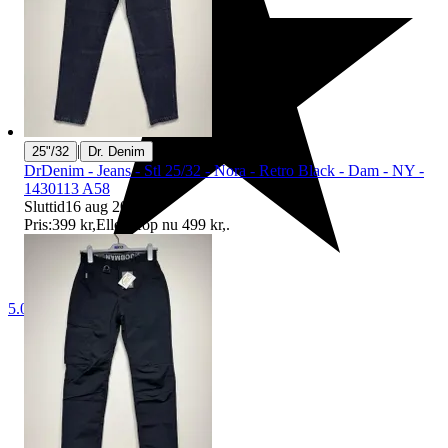
|
25"/32
Dr. Denim
DrDenim - Jeans - Stl 25/32 - Nora - Retro Black - Dam - NY -
1430113 A58
Sluttid
16 aug 20:31
.
Pris:
399 kr
,
Eller Köp nu
499 kr
,
.
5.0