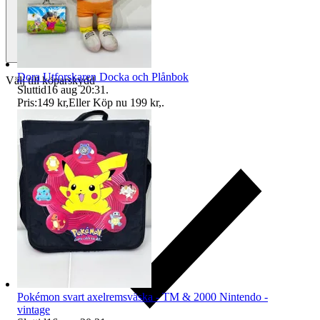
Dora Utforskaren Docka och Plånbok
Välj till köparskydd
Sluttid
16 aug 20:31
.
Pris:
149 kr
,
Eller Köp nu
199 kr
,
.
Pokémon svart axelremsväska - TM & 2000 Nintendo -
vintage