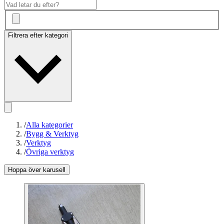
Filtrera efter kategori
/
Alla kategorier
/
Bygg & Verktyg
/
Verktyg
/
Övriga verktyg
Hoppa över karusell