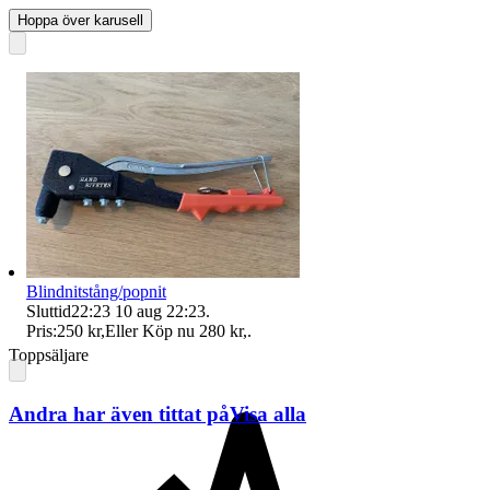
Hoppa över karusell
Blindnitstång/popnit
Sluttid
22:23
10 aug 22:23
.
Pris:
250 kr
,
Eller Köp nu
280 kr
,
.
Toppsäljare
Andra har även tittat på
Visa alla