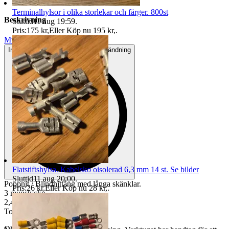
Terminalhylsor i olika storlekar och färger. 800st
Beskrivning
Sluttid
11 aug 19:59
.
Pris:
175 kr
,
Eller Köp nu
195 kr
,
.
Mycket gott skick
Inga eller minimala tecken på användning
Flatstiftshylsa. Kabelsko oisolerad 6,3 mm 14 st. Se bilder
Sluttid
11 aug 20:00
.
Poppnit / Blindnittång med långa skänklar.
Pris:
26 kr
,
Eller Köp nu
28 kr
,
.
3 munstycke
2,4-4,8
Totallängd 50 cm.
Objektnr
740 406 772