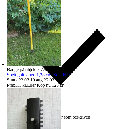
Badge på objektet:
Avhämtning
Spett gult längd 1,28 cm. Se bilder
Sluttid
22:03
10 aug 22:03
.
Pris:
111 kr
,
Eller Köp nu
125 kr
,
.
Ersättning om varan inte är som beskriven