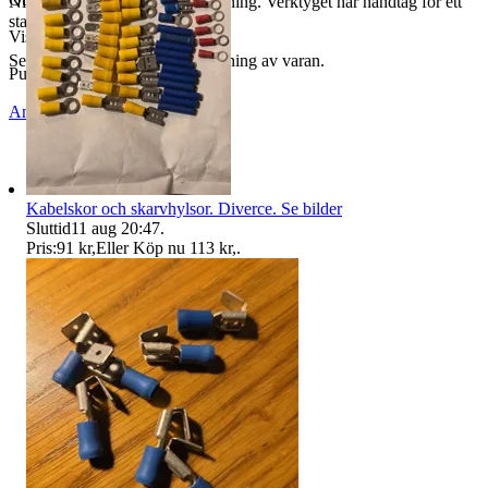
Nitverktyg för olika typer av nitning. Verktyget har handtag för ett
stadigt grepp.
Visningar
232
Se bilder och få en egen uppfattning av varan.
Publicerad
13 jul 22:24
Anmäl
Sälj liknande
Kabelskor och skarvhylsor. Diverce. Se bilder
Sluttid
11 aug 20:47
.
Pris:
91 kr
,
Eller Köp nu
113 kr
,
.