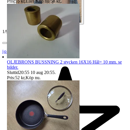
Pris:
55 kr
,
Eller Köp nu
58 kr
,
.
1
/
9
jollybob50
OLJEBRONS BUSSNING 2 stycken 16X16 Hål= 10 mm. se
bilder.
Sluttid
20:55
10 aug 20:55
.
Pris:
52 kr
,
Köp nu
.