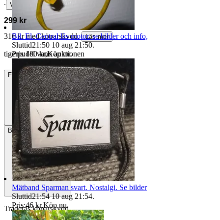
∙
Visa bud
299 kr
Bil. El. Central lås motor. se bilder och info,
316 kr med köparskydd.
Läs mer
Sluttid
21:50
10 aug 21:50
.
Pris:
180 kr
,
Köp nu
.
tigerpudel vann auktionen
Frakt
Från 59 kr
Betalning
Via Tradera
Mätband Sparman svart. Nostalgi. Se bilder
Sluttid
21:54
10 aug 21:54
.
Pris:
46 kr
,
Köp nu
.
Traderas köparskydd