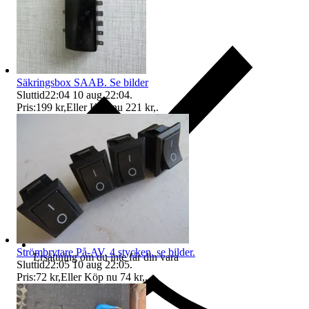
Säkringsbox SAAB. Se bilder
Sluttid
22:04
10 aug 22:04
.
Pris:
199 kr
,
Eller Köp nu
221 kr
,
.
Strömbrytare På-AV, 4 stycken. se bilder.
Ersättning om du inte får din vara
Sluttid
22:05
10 aug 22:05
.
Pris:
72 kr
,
Eller Köp nu
74 kr
,
.