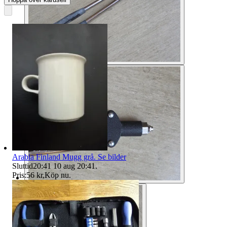
Arabia Finland Mugg grå. Se bilder
Sluttid
20:41
10 aug 20:41
.
Pris:
56 kr
,
Köp nu
.