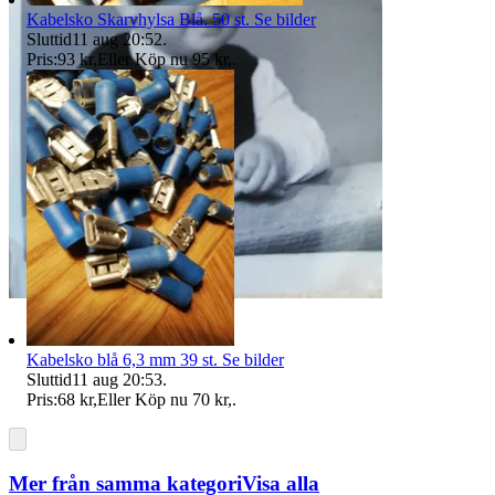
Kabelsko Skarvhylsa Blå. 50 st. Se bilder
Sluttid
11 aug 20:52
.
Pris:
93 kr
,
Eller Köp nu
95 kr
,
.
Kabelsko blå 6,3 mm 39 st. Se bilder
Sluttid
11 aug 20:53
.
Pris:
68 kr
,
Eller Köp nu
70 kr
,
.
Mer från samma kategori
Visa alla