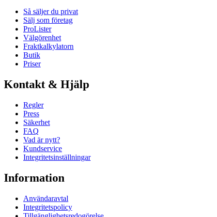
Så säljer du privat
Sälj som företag
ProLister
Välgörenhet
Fraktkalkylatorn
Butik
Priser
Kontakt & Hjälp
Regler
Press
Säkerhet
FAQ
Vad är nytt?
Kundservice
Integritetsinställningar
Information
Användaravtal
Integritetspolicy
Tillgänglighetsredogörelse