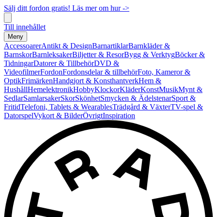
Sälj ditt fordon gratis! Läs mer om hur ->
Till innehållet
Meny
Accessoarer
Antikt & Design
Barnartiklar
Barnkläder &
Barnskor
Barnleksaker
Biljetter & Resor
Bygg & Verktyg
Böcker &
Tidningar
Datorer & Tillbehör
DVD &
Videofilmer
Fordon
Fordonsdelar & tillbehör
Foto, Kameror &
Optik
Frimärken
Handgjort & Konsthantverk
Hem &
Hushåll
Hemelektronik
Hobby
Klockor
Kläder
Konst
Musik
Mynt &
Sedlar
Samlarsaker
Skor
Skönhet
Smycken & Ädelstenar
Sport &
Fritid
Telefoni, Tablets & Wearables
Trädgård & Växter
TV-spel &
Datorspel
Vykort & Bilder
Övrigt
Inspiration