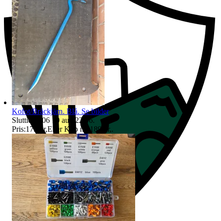
Kofot/Bräckjärn. Blå. Se bilder
Sluttid
22:06
10 aug 22:06
.
Pris:
179 kr
,
Eller Köp nu
189 kr
,
.