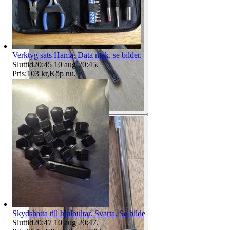
Verktyg sats Hama. Data mek, se bilder.
Sluttid
20:45
10 aug 20:45
.
Pris:
103 kr
,
Köp nu
.
Skydshatta till hjulbultar. Svarta. Se bilde
Sluttid
20:47
10 aug 20:47
.