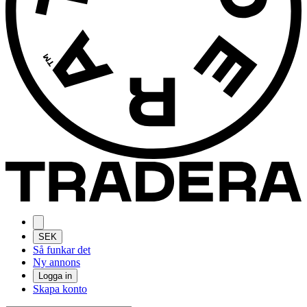
SEK
Så funkar det
Ny annons
Logga in
Skapa konto