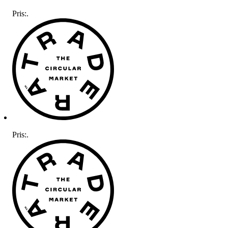
Pris:
.
Pris:
.