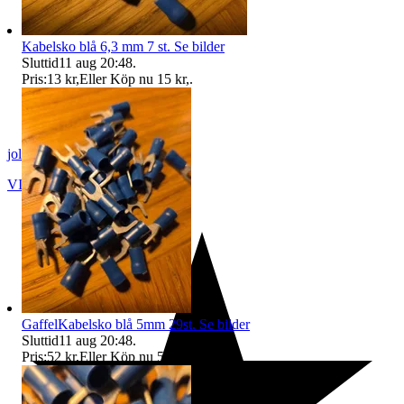
Kabelsko blå 6,3 mm 7 st. Se bilder
Sluttid
11 aug 20:48
.
Pris:
13 kr
,
Eller Köp nu
15 kr
,
.
jollybob50
VIKINGSTAD
,
Sverige
GaffelKabelsko blå 5mm 29st. Se bilder
Sluttid
11 aug 20:48
.
Pris:
52 kr
,
Eller Köp nu
54 kr
,
.