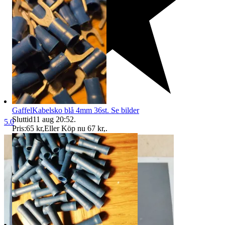
GaffelKabelsko blå 4mm 36st. Se bilder
Sluttid
11 aug 20:52
.
5.0
Pris:
65 kr
,
Eller Köp nu
67 kr
,
.