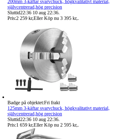
200mm 3-käftar svarvchuck, högkvalitativt material,
självcentrerad,hög precision
Sluttid
22:36
10 aug 22:36
.
Pris:
2 259 kr
,
Eller Köp nu
3 395 kr
,
.
Badge på objektet:
Fri frakt
125mm 3-käftar svarvchuck, högkvalitativt material,
självcentrerad,hög precision
Sluttid
22:36
10 aug 22:36
.
Pris:
1 659 kr
,
Eller Köp nu
2 595 kr
,
.