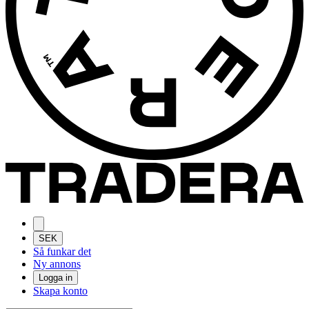
SEK
Så funkar det
Ny annons
Logga in
Skapa konto