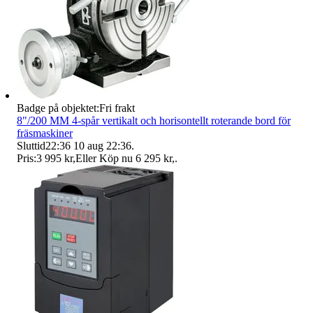
Badge på objektet:
Fri frakt
8"/200 MM 4-spår vertikalt och horisontellt roterande bord för
fräsmaskiner
Sluttid
22:36
10 aug 22:36
.
Pris:
3 995 kr
,
Eller Köp nu
6 295 kr
,
.