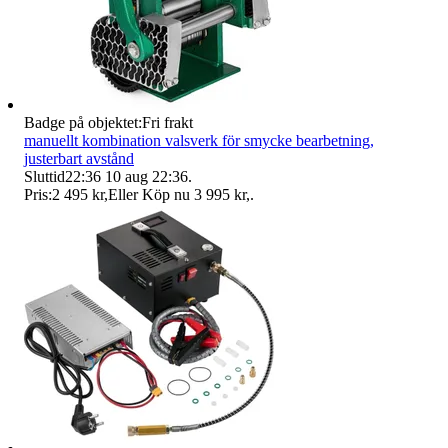
Badge på objektet:
Fri frakt
manuellt kombination valsverk för smycke bearbetning,
justerbart avstånd
Sluttid
22:36
10 aug 22:36
.
Pris:
2 495 kr
,
Eller Köp nu
3 995 kr
,
.