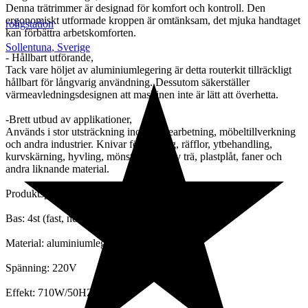
Denna trätrimmer är designad för komfort och kontroll. Den
ergonomiskt utformade kroppen är omtänksam, det mjuka handtaget
roligstation
kan förbättra arbetskomforten.
Sollentuna
,
Sverige
- Hållbart utförande,
Tack vare höljet av aluminiumlegering är detta routerkit tillräckligt
hållbart för långvarig användning. Dessutom säkerställer
värmeavledningsdesignen att maskinen inte är lätt att överhetta.
-Brett utbud av applikationer,
Används i stor utsträckning inom träbearbetning, möbeltillverkning
och andra industrier. Knivar för fasning, räfflor, ytbehandling,
kurvskärning, hyvling, mönstring etc. av trä, plastplåt, faner och
andra liknande material.
Produktspecifikationer:
Bas: 4st (fast, nedsänkt, lutande, förskjuten bas)
Material: aluminiumlegering
Spänning: 220V
Effekt: 710W/50HZ