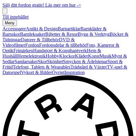
Sälj ditt fordon gratis! Läs mer om hur ->
Till innehållet
Meny
Accessoarer
Antikt & Design
Barnartiklar
Barnkläder &
Barnskor
Barnleksaker
Biljetter & Resor
Bygg & Verktyg
Böcker &
Tidningar
Datorer & Tillbehör
DVD &
Videofilmer
Fordon
Fordonsdelar & tillbehör
Foto, Kameror &
Optik
Frimärken
Handgjort & Konsthantverk
Hem &
Hushåll
Hemelektronik
Hobby
Klockor
Kläder
Konst
Musik
Mynt &
Sedlar
Samlarsaker
Skor
Skönhet
Smycken & Ädelstenar
Sport &
Fritid
Telefoni, Tablets & Wearables
Trädgård & Växter
TV-spel &
Datorspel
Vykort & Bilder
Övrigt
Inspiration