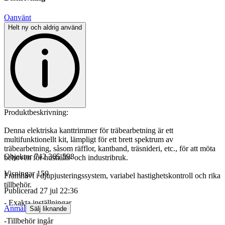
Oanvänt
Helt ny och aldrig använd
Produktbeskrivning:
Denna elektriska kanttrimmer för träbearbetning är ett
multifunktionellt kit, lämpligt för ett brett spektrum av
träbearbetning, såsom räfflor, kantband, träsnideri, etc., för att möta
Objektnr
742 365 598
behoven för hushålls- och industribruk.
Visningar
159
Framhävt i djupjusteringssystem, variabel hastighetskontroll och rika
tillbehör.
Publicerad
27 jul 22:36
- Exakta inställningar
Anmäl
Sälj liknande
-Tillbehör ingår