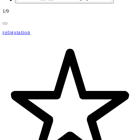
1
/
9
roligstation