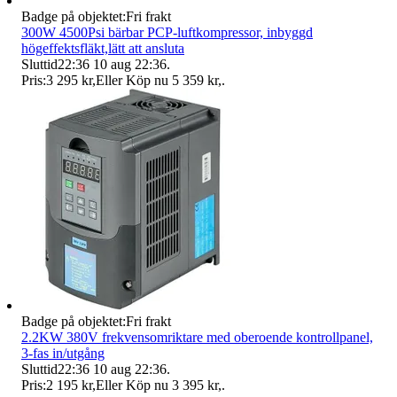
Badge på objektet:
Fri frakt
300W 4500Psi bärbar PCP-luftkompressor, inbyggd
högeffektsfläkt,lätt att ansluta
Sluttid
22:36
10 aug 22:36
.
Pris:
3 295 kr
,
Eller Köp nu
5 359 kr
,
.
Badge på objektet:
Fri frakt
2.2KW 380V frekvensomriktare med oberoende kontrollpanel,
3-fas in/utgång
Sluttid
22:36
10 aug 22:36
.
Pris:
2 195 kr
,
Eller Köp nu
3 395 kr
,
.