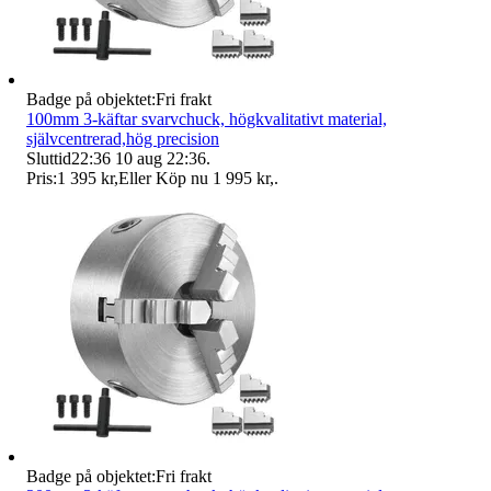
Badge på objektet:
Fri frakt
100mm 3-käftar svarvchuck, högkvalitativt material,
självcentrerad,hög precision
Sluttid
22:36
10 aug 22:36
.
Pris:
1 395 kr
,
Eller Köp nu
1 995 kr
,
.
Badge på objektet:
Fri frakt