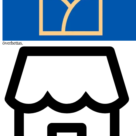
demontering/installation av basen. Dessutom ökar den ergonomiskt
utformade kroppen på denna trätrimmer arbetskomforten. Och
dammborttagning håller arbetsplatsen ren.
-Tåligt material: Aluminiumlegeringshöljet ger detta routerkit en
robust och hållbar kropp för långvarig användning. Dessutom
säkerställer värmeavledningsdesignen att maskinen inte lätt
överhettas.