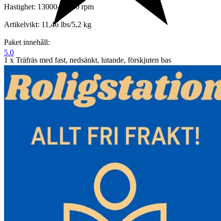
Hastighet: 13000-33000 rpm
Artikelvikt: 11,46 lbs/5,2 kg
Paket innehåll:
5.0
1 x Träfräs med fast, nedsänkt, lutande, förskjuten bas
1 x set med tillbehör
Funktioner och detaljer:
-Multifunktionellt kit: Som ett multifunktionellt kit som är lämpligt
för ett brett utbud av träbearbetning, kan detta fräsverktyg användas
för träspår, kantgjutning, träsnideri, etc., för att möta behoven för
hem- och industriell användning.
- PRECISIONSINSTÄLLNINGAR: Med ett smidigt
djupjusteringssystem möjliggör träfräsen mer exakta inställningar.
Den variabla hastighetsratten kan hantera olika hastighetsbehov.
Dessutom är kopparmotorer ganska hållbara.
-Ergonomiska detaljer: Denna träbearbetningsfräs har en
mjukstartsfunktion för att undvika överströmstripp och maskinhopp.
Snabbkopplings- och låssystem underlättar djupjustering och