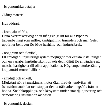
- Ergonomiska detaljer
-Tåligt material
Huvuddrag:
- kompakt träfräs,
Detta överfräsverktyg är ett mångsidigt kit för alla typer av
träbearbetning som räfflor, kantgjutning, träsnideri och mer. Setet
uppfyller behoven för både hushålls- och industribruk.
- noggrann och flexibel,
Ett smidigt djupjusteringssystem möjliggör mer exakta inställningar,
och en variabel hastighetskontroll gör det möjligt för användare att
matcha hastigheter till olika applikationer. Högtemperaturbeständig
koppartrådsmotor, hållbar.
- smidigt och enkelt,
Mjukstart gör att maskinens motor ökar gradvis, undviker att
överström snubblar och stoppar denna träbearbetningsfräs från att
hoppa. Snabbkopplings- och låssystem underlättar djupjustering och
demontering/installation av basen.
- Ergonomisk design,