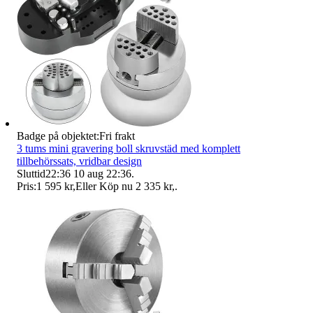
Badge på objektet:
Fri frakt
3 tums mini gravering boll skruvstäd med komplett
tillbehörssats, vridbar design
Sluttid
22:36
10 aug 22:36
.
Pris:
1 595 kr
,
Eller Köp nu
2 335 kr
,
.