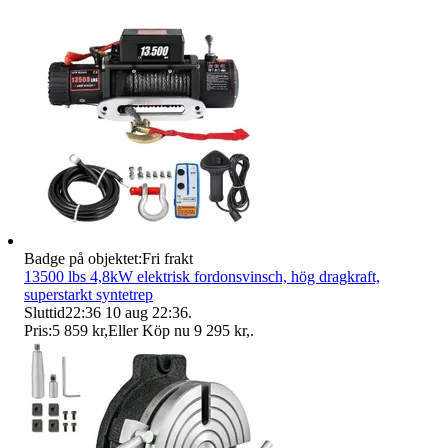
Badge på objektet:
Fri frakt
13500 lbs 4,8kW elektrisk fordonsvinsch, hög dragkraft,
superstarkt syntetrep
Sluttid
22:36
10 aug 22:36
.
Pris:
5 859 kr
,
Eller Köp nu
9 295 kr
,
.