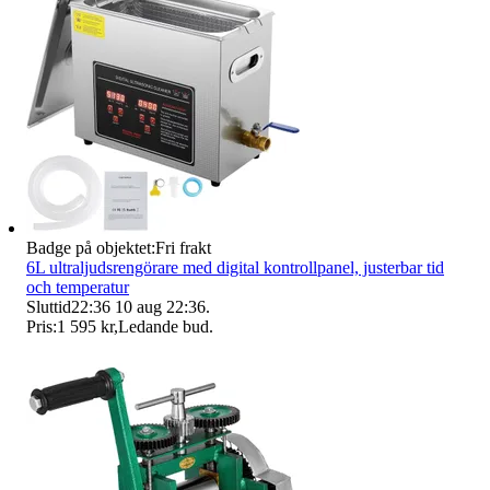
Badge på objektet:
Fri frakt
6L ultraljudsrengörare med digital kontrollpanel, justerbar tid
och temperatur
Sluttid
22:36
10 aug 22:36
.
Pris:
1 595 kr
,
Ledande bud
.