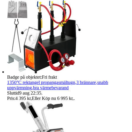
Badge på objektet:
Fri frakt
1350°C rektangel propangasmältugn,3 brännare,snabb
uppvärmning,bra värmebevarand
Sluttid
9 aug 22:35
.
Pris:
4 395 kr
,
Eller Köp nu
6 995 kr
,
.