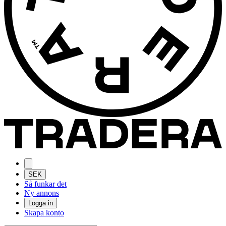
SEK
Så funkar det
Ny annons
Logga in
Skapa konto