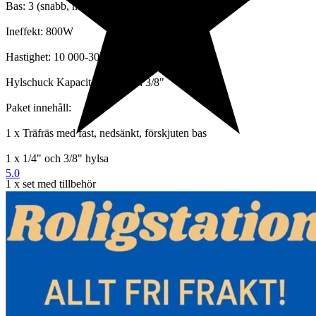
Bas: 3 (snabb, nedsänkt, förskjuten bas)
Ineffekt: 800W
Hastighet: 10 000-30 000 rpm
Hylschuck Kapacitet: 1/4" och 3/8"
Paket innehåll:
1 x Träfräs med fast, nedsänkt, förskjuten bas
1 x 1/4" och 3/8" hylsa
5.0
1 x set med tillbehör
Funktioner och detaljer:
-Multifunktionellt kit: Som ett multifunktionellt kit som lämpar sig
för ett brett utbud av träbearbetning, kan detta fräsverktyg användas
för träspår, kantgjutning, träsnideri, etc., för att möta behoven för
hem- och industriell användning.
- PRECISIONSINSTÄLLNINGAR: Med ett smidigt
djupjusteringssystem möjliggör träfräsen mer exakta inställningar.