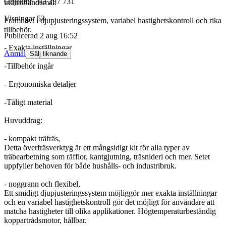
Objektnr
743 297 731
industriändamål.
Visningar
53
Framhävt i djupjusteringssystem, variabel hastighetskontroll och rika
tillbehör.
Publicerad
2 aug 16:52
- Exakta inställningar
Anmäl
Sälj liknande
-Tillbehör ingår
- Ergonomiska detaljer
-Tåligt material
Huvuddrag:
- kompakt träfräs,
Detta överfräsverktyg är ett mångsidigt kit för alla typer av
träbearbetning som räfflor, kantgjutning, träsnideri och mer. Setet
uppfyller behoven för både hushålls- och industribruk.
- noggrann och flexibel,
Ett smidigt djupjusteringssystem möjliggör mer exakta inställningar
och en variabel hastighetskontroll gör det möjligt för användare att
matcha hastigheter till olika applikationer. Högtemperaturbeständig
koppartrådsmotor, hållbar.