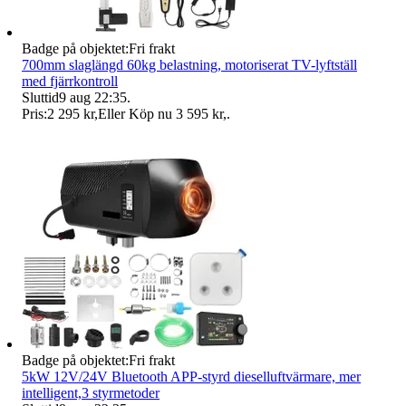
Badge på objektet:
Fri frakt
700mm slaglängd 60kg belastning, motoriserat TV-lyftställ
med fjärrkontroll
Sluttid
9 aug 22:35
.
Pris:
2 295 kr
,
Eller Köp nu
3 595 kr
,
.
Badge på objektet:
Fri frakt
5kW 12V/24V Bluetooth APP-styrd dieselluftvärmare, mer
intelligent,3 styrmetoder