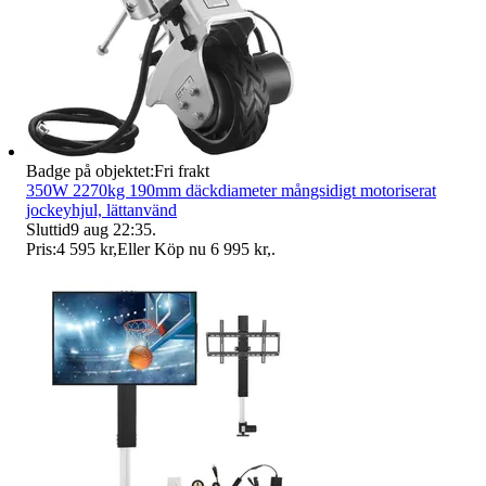
Badge på objektet:
Fri frakt
350W 2270kg 190mm däckdiameter mångsidigt motoriserat
jockeyhjul, lättanvänd
Sluttid
9 aug 22:35
.
Pris:
4 595 kr
,
Eller Köp nu
6 995 kr
,
.