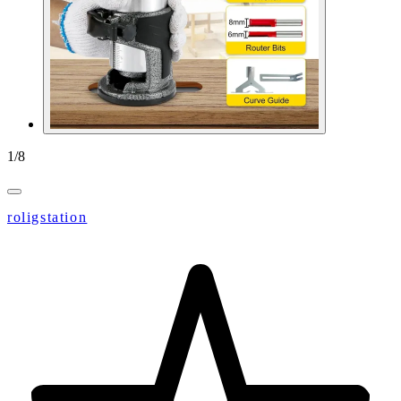
1
/
8
roligstation