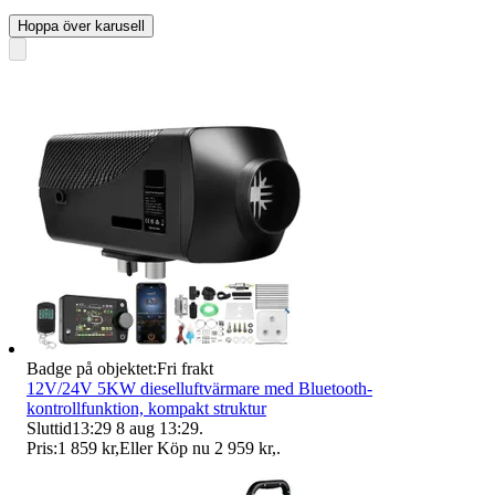
Hoppa över karusell
Badge på objektet:
Fri frakt
12V/24V 5KW dieselluftvärmare med Bluetooth-
kontrollfunktion, kompakt struktur
Sluttid
13:29
8 aug 13:29
.
Pris:
1 859 kr
,
Eller Köp nu
2 959 kr
,
.