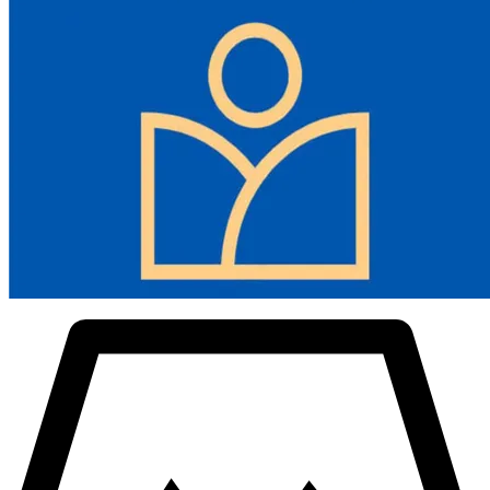
Den variabla hastighetsratten kan hantera olika hastighetsbehov.
Dessutom är kopparmotorer ganska hållbara.
-Ergonomiska detaljer: Denna träbearbetningsfräs har en
mjukstartsfunktion för att undvika överströmstripp och maskinhopp.
Snabbkopplings- och låssystem underlättar djupjustering och
demontering/installation av basen. Dessutom ökar den ergonomiskt
utformade kroppen på denna trätrimmer arbetskomforten. Och
dammborttagning håller arbetsplatsen ren.
-Tåligt material: Aluminiumlegeringshöljet ger detta routerkit en
robust och hållbar kropp för långvarig användning. Dessutom
säkerställer värmeavledningsdesignen att maskinen inte lätt
överhettas.