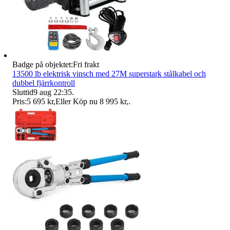
Badge på objektet:
Fri frakt
13500 lb elektrisk vinsch med 27M superstark stålkabel och
dubbel fjärrkontroll
Sluttid
9 aug 22:35
.
Pris:
5 695 kr
,
Eller Köp nu
8 995 kr
,
.