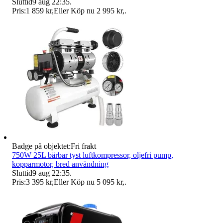
Sluttid
9 aug 22:35
.
Pris:
1 859 kr
,
Eller Köp nu
2 995 kr
,
.
Badge på objektet:
Fri frakt
750W 25L bärbar tyst luftkompressor, oljefri pump,
kopparmotor, bred användning
Sluttid
9 aug 22:35
.
Pris:
3 395 kr
,
Eller Köp nu
5 095 kr
,
.