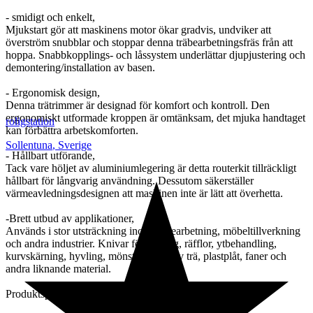
- smidigt och enkelt,
Mjukstart gör att maskinens motor ökar gradvis, undviker att
överström snubblar och stoppar denna träbearbetningsfräs från att
hoppa. Snabbkopplings- och låssystem underlättar djupjustering och
demontering/installation av basen.
- Ergonomisk design,
Denna trätrimmer är designad för komfort och kontroll. Den
ergonomiskt utformade kroppen är omtänksam, det mjuka handtaget
roligstation
kan förbättra arbetskomforten.
Sollentuna
,
Sverige
- Hållbart utförande,
Tack vare höljet av aluminiumlegering är detta routerkit tillräckligt
hållbart för långvarig användning. Dessutom säkerställer
värmeavledningsdesignen att maskinen inte är lätt att överhetta.
-Brett utbud av applikationer,
Används i stor utsträckning inom träbearbetning, möbeltillverkning
och andra industrier. Knivar för fasning, räfflor, ytbehandling,
kurvskärning, hyvling, mönstring etc. av trä, plastplåt, faner och
andra liknande material.
Produktspecifikationer: