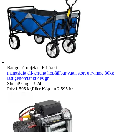
Badge på objektet:
Fri frakt
mångsidig all-terräng hopfällbar vagn,stort utrymme,80kg
last,genomtänkt design
Sluttid
9 aug 13:24
.
Pris:
1 595 kr
,
Eller Köp nu
2 595 kr
,
.