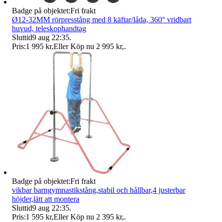
Badge på objektet:
Fri frakt
Ø12-32MM rörpresstång med 8 käftar/låda, 360° vridbart
huvud, teleskophandtag
Sluttid
9 aug 22:35
.
Pris:
1 995 kr
,
Eller Köp nu
2 995 kr
,
.
Badge på objektet:
Fri frakt
vikbar barngymnastikstång,stabil och hållbar,4 justerbar
höjder,lätt att montera
Sluttid
9 aug 22:35
.
Pris:
1 595 kr
,
Eller Köp nu
2 395 kr
,
.