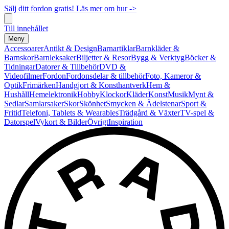
Sälj ditt fordon gratis! Läs mer om hur ->
Till innehållet
Meny
Accessoarer
Antikt & Design
Barnartiklar
Barnkläder &
Barnskor
Barnleksaker
Biljetter & Resor
Bygg & Verktyg
Böcker &
Tidningar
Datorer & Tillbehör
DVD &
Videofilmer
Fordon
Fordonsdelar & tillbehör
Foto, Kameror &
Optik
Frimärken
Handgjort & Konsthantverk
Hem &
Hushåll
Hemelektronik
Hobby
Klockor
Kläder
Konst
Musik
Mynt &
Sedlar
Samlarsaker
Skor
Skönhet
Smycken & Ädelstenar
Sport &
Fritid
Telefoni, Tablets & Wearables
Trädgård & Växter
TV-spel &
Datorspel
Vykort & Bilder
Övrigt
Inspiration