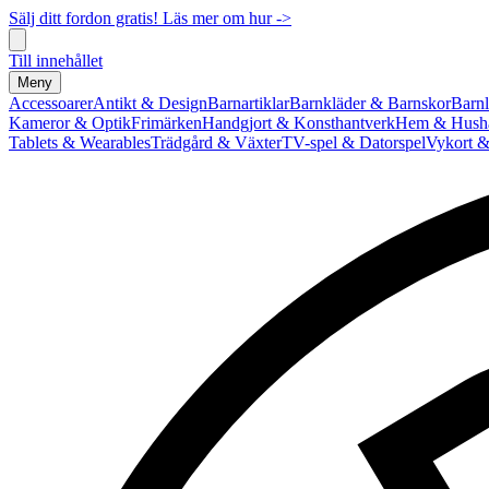
Sälj ditt fordon gratis! Läs mer om hur ->
Till innehållet
Meny
Accessoarer
Antikt & Design
Barnartiklar
Barnkläder & Barnskor
Barnl
Kameror & Optik
Frimärken
Handgjort & Konsthantverk
Hem & Hushå
Tablets & Wearables
Trädgård & Växter
TV-spel & Datorspel
Vykort &