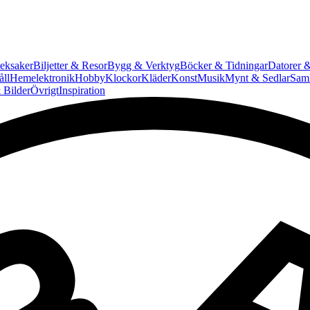
eksaker
Biljetter & Resor
Bygg & Verktyg
Böcker & Tidningar
Datorer &
ll
Hemelektronik
Hobby
Klockor
Kläder
Konst
Musik
Mynt & Sedlar
Saml
 Bilder
Övrigt
Inspiration