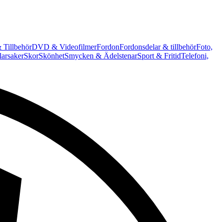
 Tillbehör
DVD & Videofilmer
Fordon
Fordonsdelar & tillbehör
Foto,
arsaker
Skor
Skönhet
Smycken & Ädelstenar
Sport & Fritid
Telefoni,