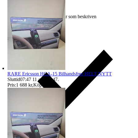
Ersättning om varan inte är som beskriven
RARE Ericsson HCA-15 Bilhandsfree HELT NYTT
Sluttid
07:47
11 aug 07:47
.
Pris:
1 688 kr
,
Köp nu
.