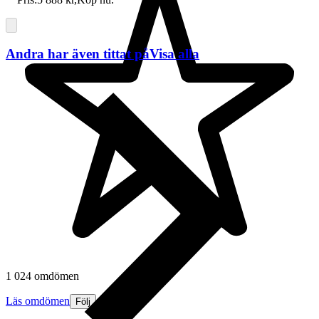
Andra har även tittat på
Visa alla
1 024 omdömen
Läs omdömen
Följ