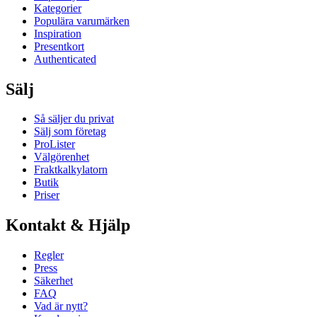
Kategorier
Populära varumärken
Inspiration
Presentkort
Authenticated
Sälj
Så säljer du privat
Sälj som företag
ProLister
Välgörenhet
Fraktkalkylatorn
Butik
Priser
Kontakt & Hjälp
Regler
Press
Säkerhet
FAQ
Vad är nytt?