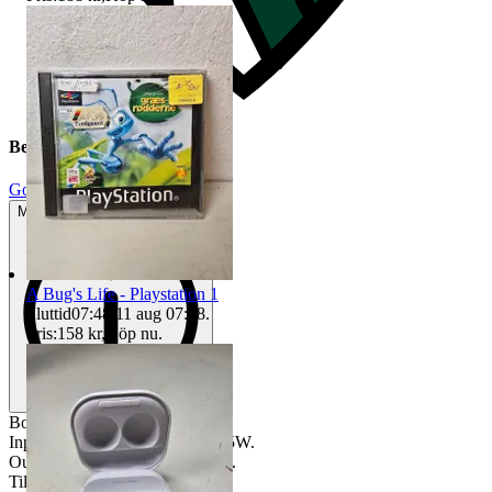
Beskrivning
Gott använt skick
Mindre tecken på användning
A Bug's Life - Playstation 1
Sluttid
07:48
11 aug 07:48
.
Pris:
158 kr
,
Köp nu
.
Bosch AL 2215 CV laddare.
Input: 220-240V ~ 50/60 Hz, 45W.
Output: 14.4V-21.6V DC, 1.5A.
Tillverkad i Kina.