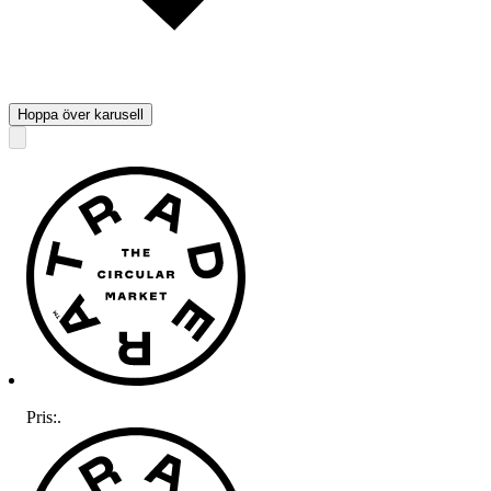
Hoppa över karusell
Pris:
.