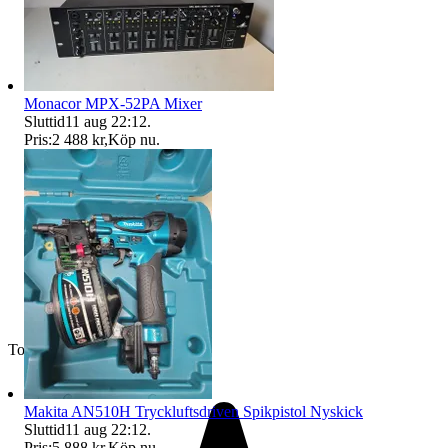
Monacor MPX-52PA Mixer
Sluttid
11 aug 22:12
.
Pris:
2 488 kr
,
Köp nu
.
Toppsäljare
Makita AN510H Tryckluftsdriven Spikpistol Nyskick
Sluttid
11 aug 22:12
.
Pris:
5 888 kr
,
Köp nu
.