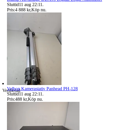
Sluttid
11 aug 22:11
.
Pris:
4 888 kr
,
Köp nu
.
Velbon Kamerastativ Panhead PH-128
Verifierad
Sluttid
11 aug 22:11
.
Pris:
488 kr
,
Köp nu
.