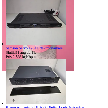
Samson Servo 120a Effektförstärkare
Sluttid
11 aug 22:11
.
Pris:
2 588 kr
,
Köp nu
.
Biamp Advantage DLA93 Digital-Logic Automixer