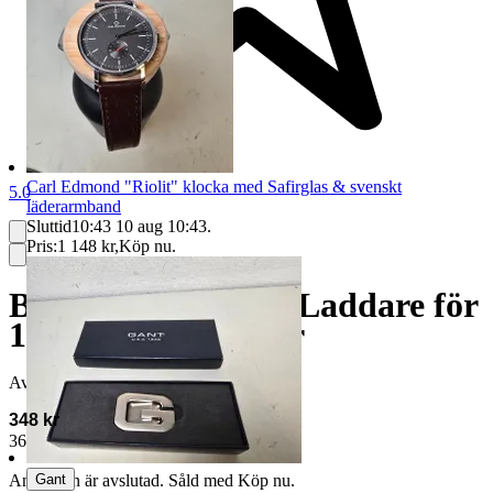
Carl Edmond "Riolit" klocka med Safirglas & svenskt
5.0
läderarmband
Sluttid
10:43
10 aug 10:43
.
Pris:
1 148 kr
,
Köp nu
.
Bosch AL 2215 CV Laddare för
14.4V 18V batterier
Avslutad
12 jun 20:54
348 kr
367 kr med köparskydd.
Läs mer
Gant
Annonsen är avslutad. Såld med Köp nu.