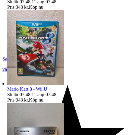
Sluttid
07:48
11 aug 07:48
.
Pris:
348 kr
,
Köp nu
.
SaraOchPetersButik
vällingby
,
Sverige
Mario Kart 8 - Wii U
Sluttid
07:48
11 aug 07:48
.
Pris:
348 kr
,
Köp nu
.