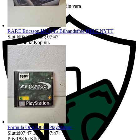
Ersättning om du inte får din vara
RARE Ericsson HCA-15 Bilhandsfree HELT NYTT
Sluttid
07:47
11 aug 07:47
.
Pris:
1 688 kr
,
Köp nu
.
Formula One 2001 - PlayStation
Sluttid
07:47
11 aug 07:47
.
Pris:
188 kr
,
Köp nu
.