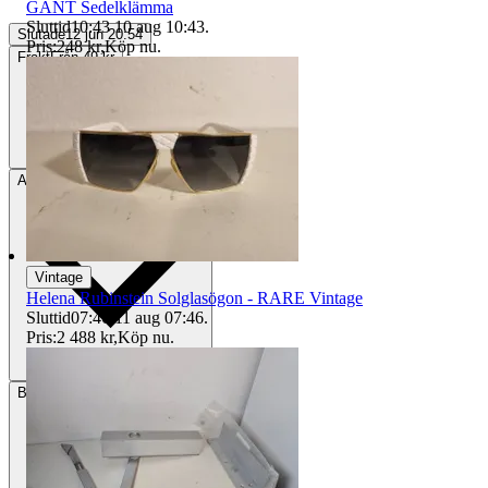
GANT Sedelklämma
Sluttid
10:43
10 aug 10:43
.
Slutade
12 jun 20:54
Pris:
248 kr
,
Köp nu
.
Frakt
Från 49 kr
Avhämtning
vällingby, Sverige
Vintage
Helena Rubinstein Solglasögon - RARE Vintage
Sluttid
07:46
11 aug 07:46
.
Pris:
2 488 kr
,
Köp nu
.
Betalning
Via Tradera