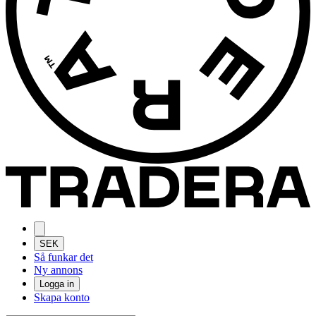
SEK
Så funkar det
Ny annons
Logga in
Skapa konto