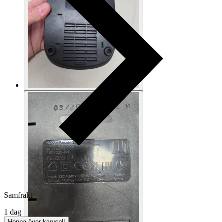
Samfrakt
1 dag
Hoppa över karusell