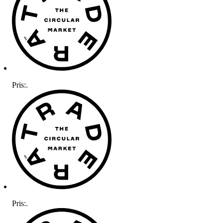
Pris:
.
Pris:
.