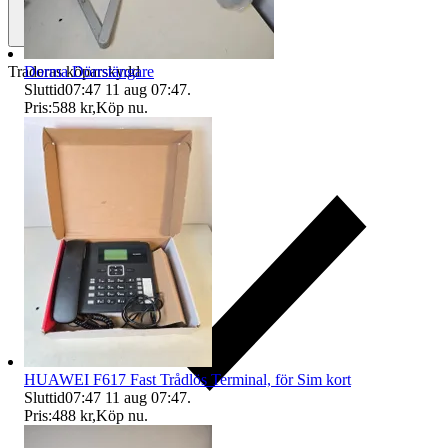
Dorma Dörrstängare
Traderas köparskydd
Sluttid
07:47
11 aug 07:47
.
Pris:
588 kr
,
Köp nu
.
HUAWEI F617 Fast Trådlös Terminal, för Sim kort
Sluttid
07:47
11 aug 07:47
.
Pris:
488 kr
,
Köp nu
.