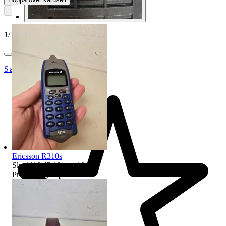
1
/
5
SaraOchPetersButik
Ericsson R310s
Sluttid
10:43
10 aug 10:43
.
Pris:
588 kr
,
Köp nu
.