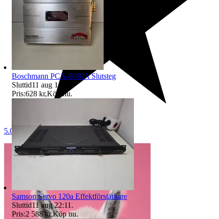
Boschmann PCA-8080A Slutsteg
Sluttid
11 aug 14:34
.
Pris:
628 kr
,
Köp nu
.
5.0
Samson Servo 120a Effektförstärkare
Sluttid
11 aug 22:11
.
Pris:
2 588 kr
,
Köp nu
.