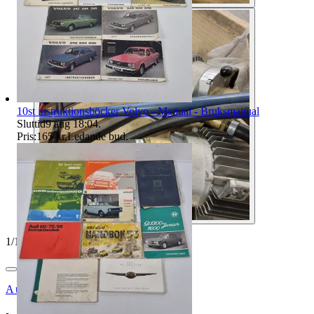
10st instruktionsböcker Volvo - Manual - Bruksmanual
Sluttid
9 aug 18:04
.
Pris:
165 kr
,
Ledande bud
.
1
/
10
Auktionsbyra