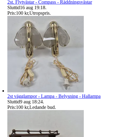
2st. Flytvästar - Compass - Räddningsvästar
Sluttid
16 aug 19:18
.
Pris:
100 kr
,
Utropspris
.
2st vägglampor - Lampa - Belysning - Hallampa
Sluttid
9 aug 18:24
.
Pris:
100 kr
,
Ledande bud
.