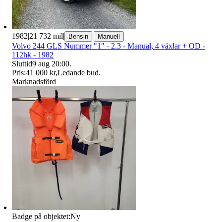
1982
|
21 732 mil
|
|
Bensin
Manuell
Volvo 244 GLS Nummer "1" - 2.3 - Manual, 4 växlar + OD -
112hk - 1982
Sluttid
9 aug 20:00
.
Pris:
41 000 kr
,
Ledande bud
.
Marknadsförd
Badge på objektet:
Ny