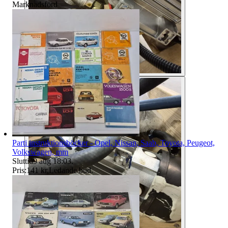
Marknadsförd
Parti instruktionsböcker - Opel, Nissan, Saab, Toyota, Peugeot,
Volkswagen, mm
Sluttid
9 aug 18:03
.
Pris:
141 kr
,
Ledande bud
.