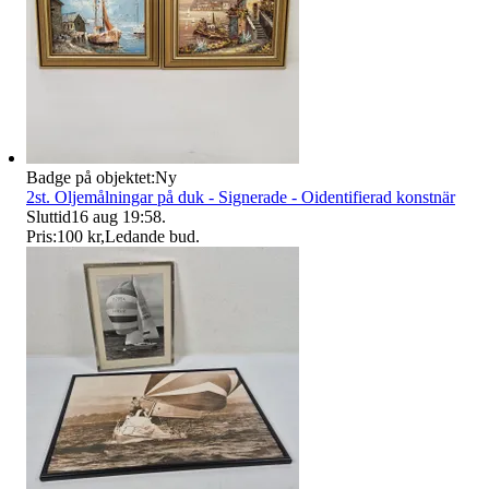
Badge på objektet:
Ny
2st. Oljemålningar på duk - Signerade - Oidentifierad konstnär
Sluttid
16 aug 19:58
.
Pris:
100 kr
,
Ledande bud
.