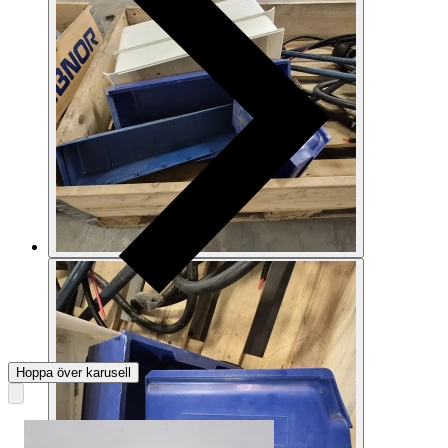
Hoppa över karusell