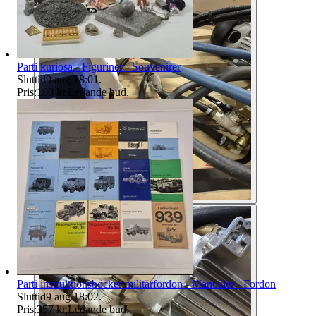
Parti kuriosa - Figuriner - Souvenirer
Sluttid
9 aug 18:01
.
Pris:
100 kr
,
Ledande bud
.
Parti instruktionsböcker militärfordon - Manualer - Fordon
Sluttid
9 aug 18:02
.
Pris:
357 kr
,
Ledande bud
.