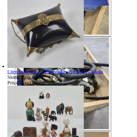
Liten handväska - Aftonväska - Art Deco - Väska
Sluttid
9 aug 18:00
.
Pris:
472 kr
,
Ledande bud
.