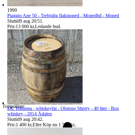
1999
Piaggio Ape 50 - Trehjulig flakmoped - Mopedbil - Moped
Sluttid
9 aug 20:51
.
Pris:
13 000 kr
,
Ledande bud
.
Toppsäljare
EK Trätunna - whiskeyfat - Oloroso Sherry - 40 liter - Box
whiskey - 2014 Ådalen
Sluttid
9 aug 20:42
.
Pris:
1 400 kr
,
Eller Köp nu
1 500 kr
,
.