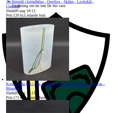
3st föremål i kristallglas - Orrefors - Skålar - Lockskål -
Ersättning om du inte får din vara
Glasskål
Sluttid
9 aug 18:12
.
Pris:
120 kr
,
Ledande bud
.
Kosta Boda vas i glas "Rainbow" av Bertil Vallien - Glasvas -
Blomvas
Sluttid
9 aug 18:13
.
Pris:
171 kr
,
Ledande bud
.