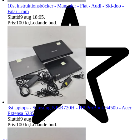
10st instruktionsböcker - Manualer - Fiat - Audi - Ski-doo -
Bilar - mm
Sluttid
9 aug 18:05
.
Pris:
100 kr
,
Ledande bud
.
3st laptops - Samsung NP-R720H - HP ProBook 6450b - Acer
Extensa 5235
Sluttid
9 aug 18:06
.
Pris:
100 kr
,
Ledande bud
.