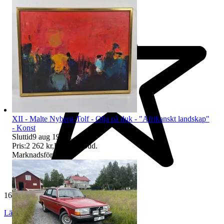
XII - Malte Nyberg-Tolf - Olja på duk - "Afrikanskt landskap"
- Konst
Sluttid
9 aug 19:00
.
Pris:
2 262 kr
,
Ledande bud
.
Marknadsförd
165 007 omdömen
Läs omdömen
Följ