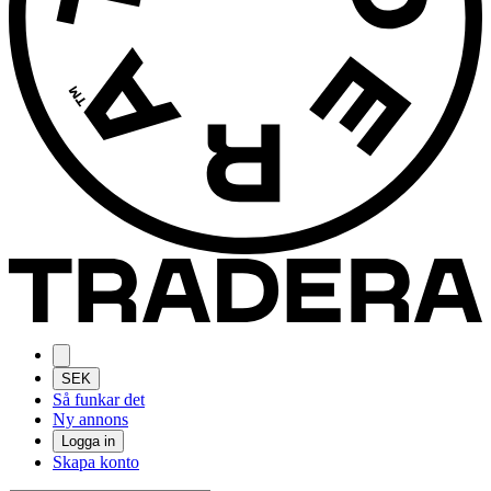
SEK
Så funkar det
Ny annons
Logga in
Skapa konto