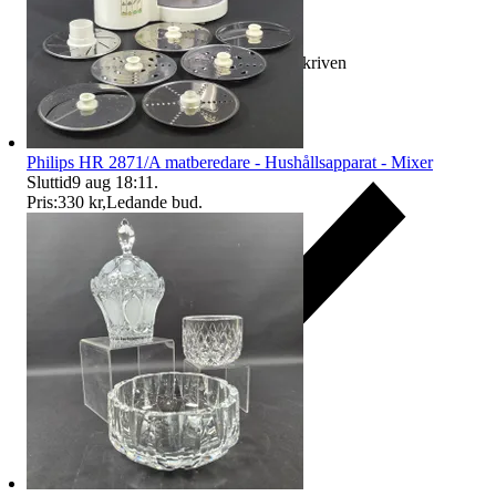
Ersättning om varan inte är som beskriven
Philips HR 2871/A matberedare - Hushållsapparat - Mixer
Sluttid
9 aug 18:11
.
Pris:
330 kr
,
Ledande bud
.