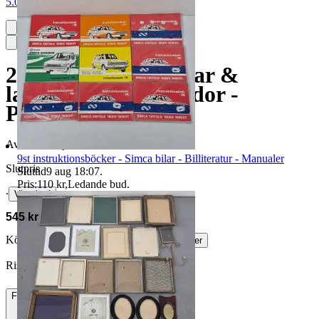
5.0
2st kugghjulspumpar &
lagerlådor - Plastlådor -
Pumpar - Motorer
Avslutad
14 jun 18:39
9st instruktionsböcker - Simca bilar - Billiteratur - Manualer
Slutpris
Sluttid
9 aug 18:07
.
Pris:
110 kr
,
Ledande bud
.
∙
Visa bud
545 kr
Köparskydd är valfritt hos företag.
Läs mer
Rishammarn vann auktionen
Frakt
1 599 kr Annat fraktsätt