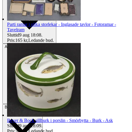
Parti ramar i olika storlekar - Inglasade tavlor - Fotoramar -
Tavelram
Sluttid
9 aug 18:08
.
Pris:
165 kr
,
Ledande bud
.
Avhämtning
Östersund, Sverige
Betalning
Via Tradera
Beyer & Bock sillburk i porslin - Smörbytta - Burk - Ask
Sluttid
9 aug 18:09
.
Pris:
370 kr
,
Ledande bud
.