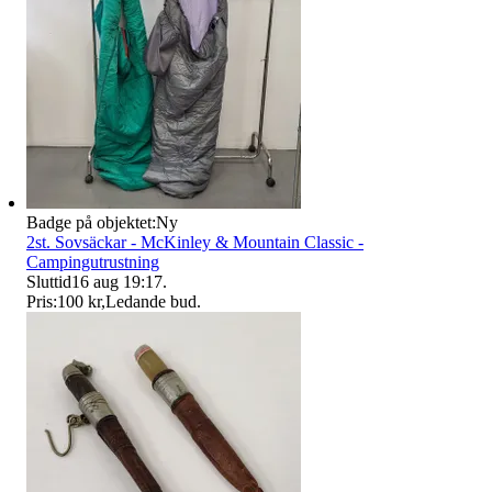
Badge på objektet:
Ny
2st. Sovsäckar - McKinley & Mountain Classic -
Campingutrustning
Sluttid
16 aug 19:17
.
Pris:
100 kr
,
Ledande bud
.