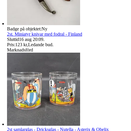
Badge på objektet:
Ny
2st. Miniatyr knivar med fodral - Finland
Sluttid
16 aug 20:09
.
Pris:
123 kr
,
Ledande bud
.
Marknadsförd
2st samlarglas - Dricksglas - Nutella - Asterix & Obelix