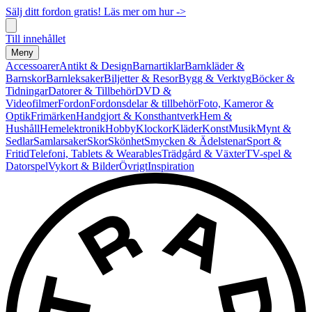
Sälj ditt fordon gratis! Läs mer om hur ->
Till innehållet
Meny
Accessoarer
Antikt & Design
Barnartiklar
Barnkläder &
Barnskor
Barnleksaker
Biljetter & Resor
Bygg & Verktyg
Böcker &
Tidningar
Datorer & Tillbehör
DVD &
Videofilmer
Fordon
Fordonsdelar & tillbehör
Foto, Kameror &
Optik
Frimärken
Handgjort & Konsthantverk
Hem &
Hushåll
Hemelektronik
Hobby
Klockor
Kläder
Konst
Musik
Mynt &
Sedlar
Samlarsaker
Skor
Skönhet
Smycken & Ädelstenar
Sport &
Fritid
Telefoni, Tablets & Wearables
Trädgård & Växter
TV-spel &
Datorspel
Vykort & Bilder
Övrigt
Inspiration