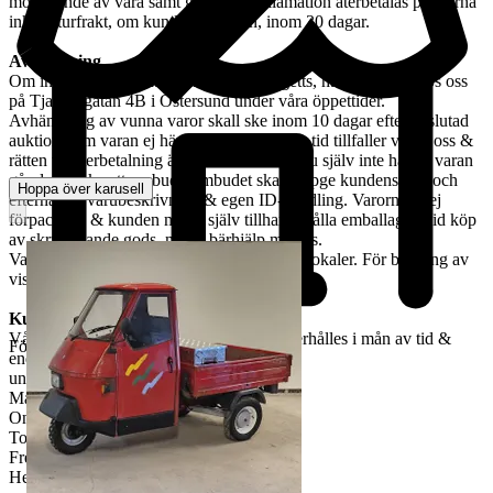
mottagande av vara samt godkänd reklamation återbetalas pengarna
inkl. returfrakt, om kund betalat den, inom 30 dagar.
Avhämtning
Om ingen annan avhämtningsadress angetts, hämtas varan hos oss
på Tjalmargatan 4B i Östersund under våra öppettider.
Avhämtning av vunna varor skall ske inom 10 dagar efter avslutad
auktion. Om varan ej hämtas inom angiven tid tillfaller varan oss &
rätten till återbetalning är förbrukad. Kan Du själv inte hämta varan
går det skicka ett ombud. Ombudet skall uppge kundens för- och
Hoppa över karusell
efternamn, varubeskrivning & egen ID-handling. Varorna är ej
förpackade & kunden måste själv tillhandahålla emballage. Vid köp
av skrymmande gods, måste bärhjälp medtas.
Varorna finns att titta på vid begäran i våra lokaler. För bokning av
visning kontakta oss, se nedan.
Kundservice & Öppettider
Vår kundservice bedrivs via e-post. Svar erhålles i mån av tid &
Företag
endast
under våra öppettider.
Måndag-Tisdag: 12:00-16:30
Onsdag: 8:00-18:00
Torsdag: 12:00-16:30
Fredag: 10:00-15:00
Helgdagar & röda dagar STÄNGT