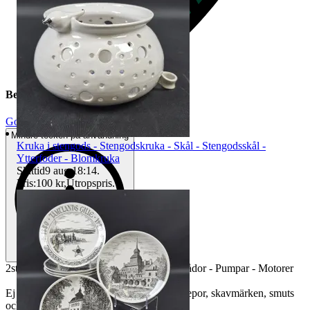
Beskrivning
Gott använt skick
Mindre tecken på användning
Kruka i stengods - Stengodskruka - Skål - Stengodsskål -
Ytterfoder - Blomkruka
Sluttid
9 aug 18:14
.
Pris:
100 kr
,
Utropspris
.
2st kugghjulspumpar & lagerlådor - Plastlådor - Pumpar - Motorer
Ej funktionstestade. Bruksslitage så som repor, skavmärken, smuts
och fläckar. Se bilder.