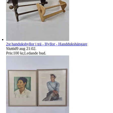
2st handukshyllor i trä - Hyllor - Handdukshängare
Sluttid
9 aug 21:02
.
Pris:
100 kr
,
Ledande bud
.