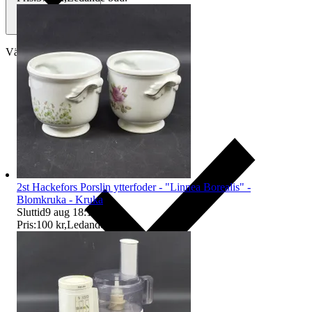
Välj till köparskydd
2st Hackefors Porslin ytterfoder - "Linnea Borealis" -
Blomkruka - Kruka
Sluttid
9 aug 18:10
.
Pris:
100 kr
,
Ledande bud
.