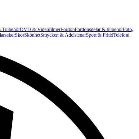
 Tillbehör
DVD & Videofilmer
Fordon
Fordonsdelar & tillbehör
Foto,
arsaker
Skor
Skönhet
Smycken & Ädelstenar
Sport & Fritid
Telefoni,