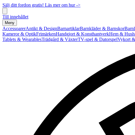
Sälj ditt fordon gratis! Läs mer om hur ->
Till innehållet
Meny
Accessoarer
Antikt & Design
Barnartiklar
Barnkläder & Barnskor
Barnl
Kameror & Optik
Frimärken
Handgjort & Konsthantverk
Hem & Hushå
Tablets & Wearables
Trädgård & Växter
TV-spel & Datorspel
Vykort &