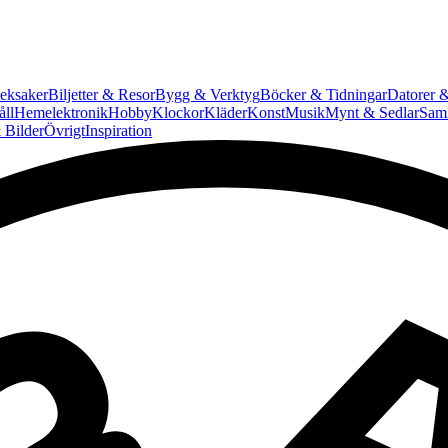
eksaker
Biljetter & Resor
Bygg & Verktyg
Böcker & Tidningar
Datorer &
ll
Hemelektronik
Hobby
Klockor
Kläder
Konst
Musik
Mynt & Sedlar
Saml
 Bilder
Övrigt
Inspiration