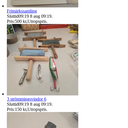
Frimärkssamling
Sluttid
09:19
8 aug 09:19
.
Pris:
500 kr
,
Utropspris
.
3 strömmingsvindor 6
Sluttid
09:19
8 aug 09:19
.
Pris:
150 kr
,
Utropspris
.