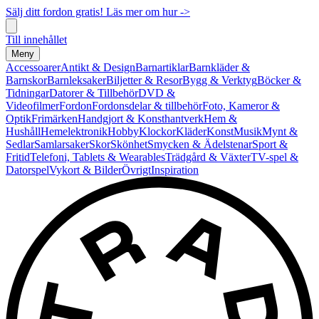
Sälj ditt fordon gratis! Läs mer om hur ->
Till innehållet
Meny
Accessoarer
Antikt & Design
Barnartiklar
Barnkläder &
Barnskor
Barnleksaker
Biljetter & Resor
Bygg & Verktyg
Böcker &
Tidningar
Datorer & Tillbehör
DVD &
Videofilmer
Fordon
Fordonsdelar & tillbehör
Foto, Kameror &
Optik
Frimärken
Handgjort & Konsthantverk
Hem &
Hushåll
Hemelektronik
Hobby
Klockor
Kläder
Konst
Musik
Mynt &
Sedlar
Samlarsaker
Skor
Skönhet
Smycken & Ädelstenar
Sport &
Fritid
Telefoni, Tablets & Wearables
Trädgård & Växter
TV-spel &
Datorspel
Vykort & Bilder
Övrigt
Inspiration