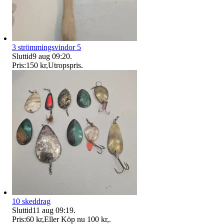
3 strömmingsvindor 5
Sluttid
9 aug 09:20
.
Pris:
150 kr
,
Utropspris
.
10 skeddrag
Sluttid
11 aug 09:19
.
Pris:
60 kr
,
Eller Köp nu
100 kr
,
.