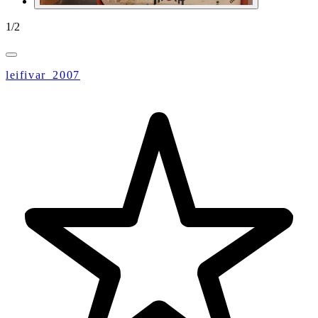
1
/
2
leifivar_2007