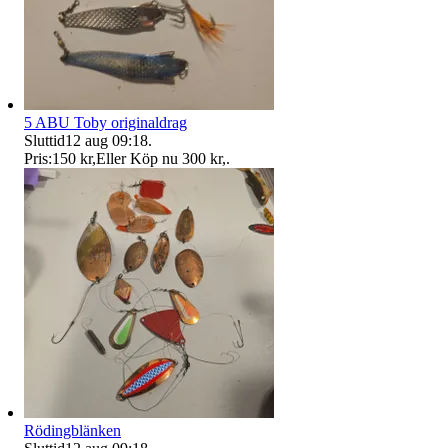
5 ABU Toby originaldrag
Sluttid
12 aug 09:18
.
Pris:
150 kr
,
Eller Köp nu
300 kr
,
.
Rödingblänken