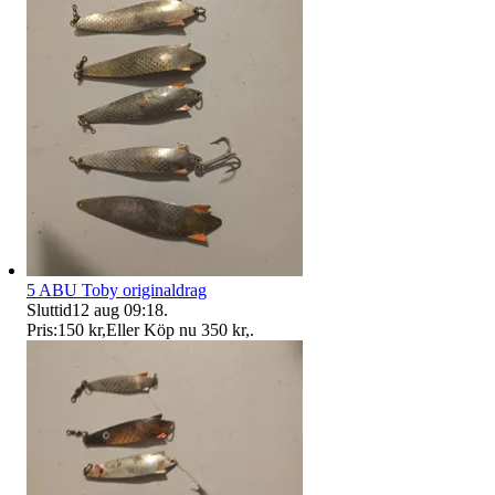
5 ABU Toby originaldrag
Sluttid
12 aug 09:18
.
Pris:
150 kr
,
Eller Köp nu
350 kr
,
.