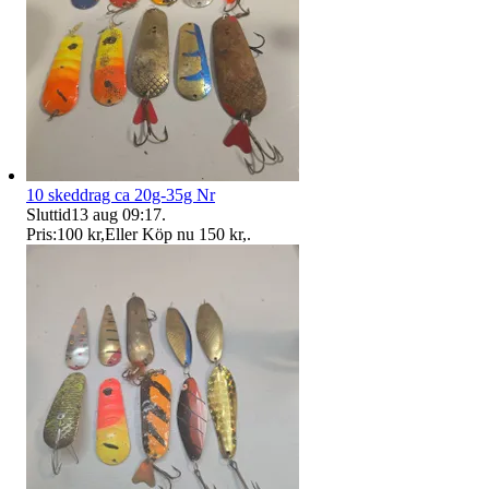
10 skeddrag ca 20g-35g Nr
Sluttid
13 aug 09:17
.
Pris:
100 kr
,
Eller Köp nu
150 kr
,
.