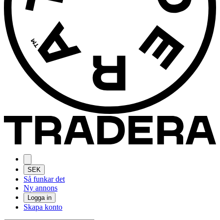
SEK
Så funkar det
Ny annons
Logga in
Skapa konto