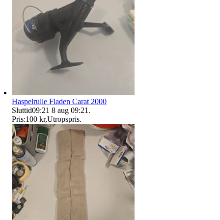
Haspelrulle Fladen Carat 2000
Sluttid
09:21
8 aug 09:21
.
Pris:
100 kr
,
Utropspris
.