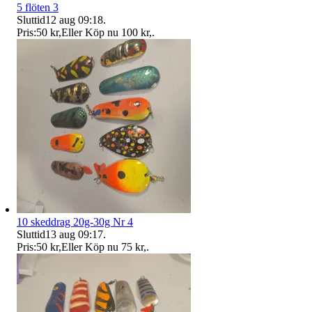
5 flöten 3
Sluttid
12 aug 09:18
.
Pris:
50 kr
,
Eller Köp nu
100 kr
,
.
10 skeddrag 20g-30g Nr 4
Sluttid
13 aug 09:17
.
Pris:
50 kr
,
Eller Köp nu
75 kr
,
.