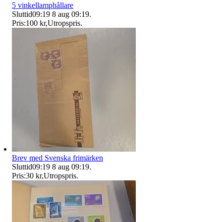
5 vinkellamphållare
Sluttid
09:19
8 aug 09:19
.
Pris:
100 kr
,
Utropspris
.
Brev med Svenska frimärken
Sluttid
09:19
8 aug 09:19
.
Pris:
30 kr
,
Utropspris
.