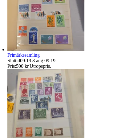
Frimärkssamling
Sluttid
09:19
8 aug 09:19
.
Pris:
500 kr
,
Utropspris
.