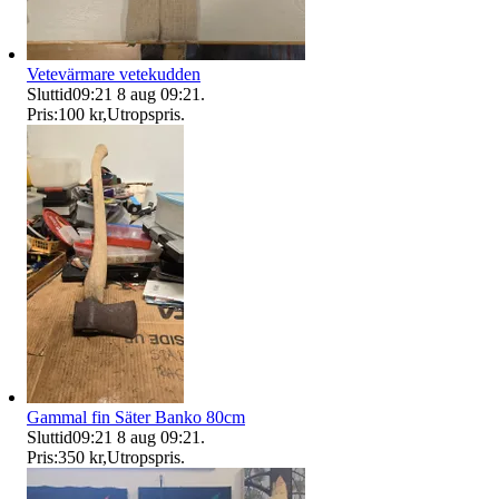
Vetevärmare vetekudden
Sluttid
09:21
8 aug 09:21
.
Pris:
100 kr
,
Utropspris
.
Gammal fin Säter Banko 80cm
Sluttid
09:21
8 aug 09:21
.
Pris:
350 kr
,
Utropspris
.