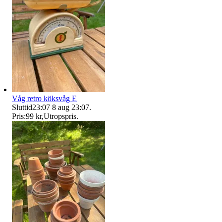
Våg retro köksvåg E
Sluttid
23:07
8 aug 23:07
.
Pris:
99 kr
,
Utropspris
.