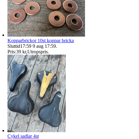
Kopparbrickor 10st koppar bricka
Sluttid
17:59
9 aug 17:59
.
Pris:
39 kr
,
Utropspris
.
Cykel sadlar 4st