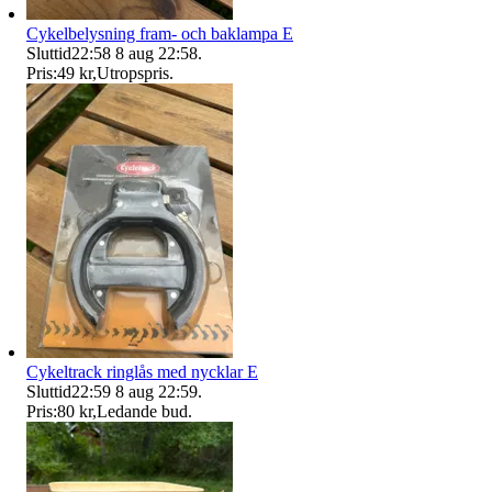
Cykelbelysning fram- och baklampa E
Sluttid
22:58
8 aug 22:58
.
Pris:
49 kr
,
Utropspris
.
Cykeltrack ringlås med nycklar E
Sluttid
22:59
8 aug 22:59
.
Pris:
80 kr
,
Ledande bud
.