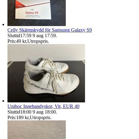
Celly Skärmskydd för Samsung Galaxy S9
Sluttid
17:59
9 aug 17:59
.
Pris:
49 kr
,
Utropspris
.
Unihoc Innebandyskor, Vit, EUR 40
Sluttid
18:00
9 aug 18:00
.
Pris:
189 kr
,
Utropspris
.