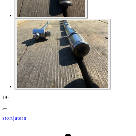
1
/
6
stortjatarn