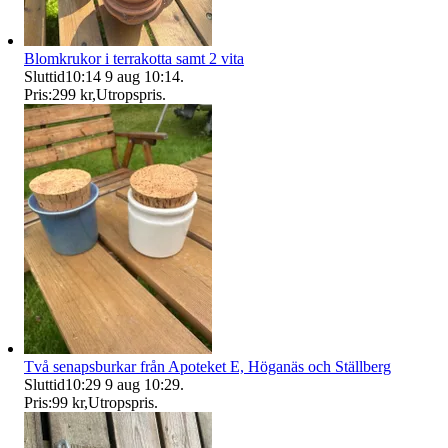
Blomkrukor i terrakotta samt 2 vita
Sluttid
10:14
9 aug 10:14
.
Pris:
299 kr
,
Utropspris
.
Två senapsburkar från Apoteket E, Höganäs och Ställberg
Sluttid
10:29
9 aug 10:29
.
Pris:
99 kr
,
Utropspris
.