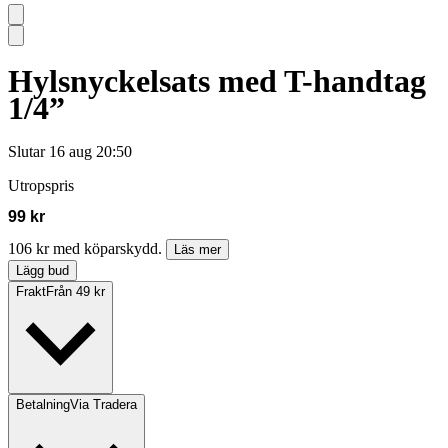
Hylsnyckelsats med T-handtag
1/4”
Slutar
16 aug 20:50
Utropspris
99 kr
106 kr med köparskydd.
Läs mer
Lägg bud
Frakt
Från 49 kr
Betalning
Via Tradera