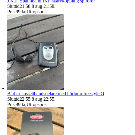
J.K.F. Spännband JKF skarvkoppling spirorör
Sluttid
21:58
8 aug 21:58
.
Pris:
99 kr
,
Utropspris
.
Bärbar kassettbandspelare med hörlurar freestyle O
Sluttid
22:55
8 aug 22:55
.
Pris:
99 kr
,
Utropspris
.