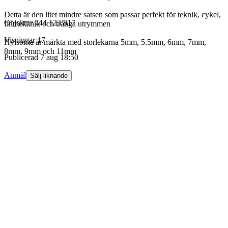
Detta är den litet mindre satsen som passar perfekt för teknik, cykel,
Objektnr
744 123 817
finmekanik och trånga utrymmen
Visningar
17
Hylsorna är märkta med storlekarna 5mm, 5.5mm, 6mm, 7mm,
8mm, 9mm och 11mm
Publicerad
7 aug 18:50
Anmäl
Sälj liknande