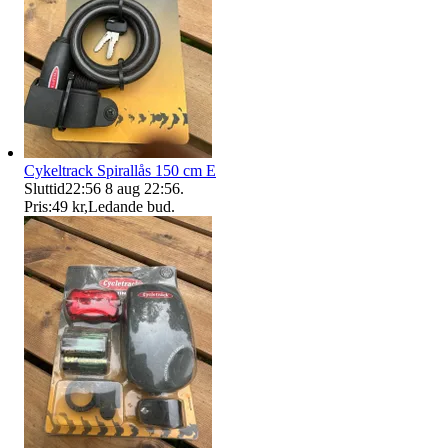
Cykeltrack Spirallås 150 cm E
Sluttid
22:56
8 aug 22:56
.
Pris:
49 kr
,
Ledande bud
.