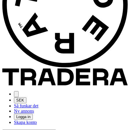
SEK
Så funkar det
Ny annons
Logga in
Skapa konto