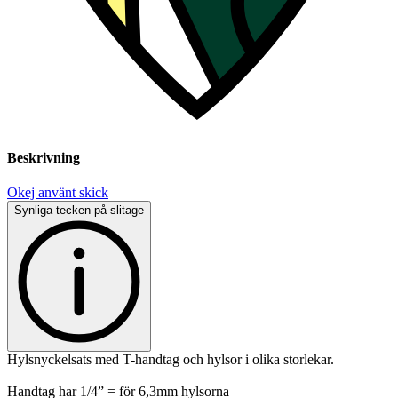
Beskrivning
Okej använt skick
Synliga tecken på slitage
Hylsnyckelsats med T-handtag och hylsor i olika storlekar.
Handtag har 1/4” = för 6,3mm hylsorna