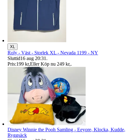
XL
Roly - Väst - Storlek XL - Nevada 1199 - NY
Sluttid
16 aug 20:31
.
Pris:
199 kr
,
Eller Köp nu
249 kr
,
.
Disney Winnie the Pooh Samling - Eeyore, Klocka, Kudde,
Ryggsäck