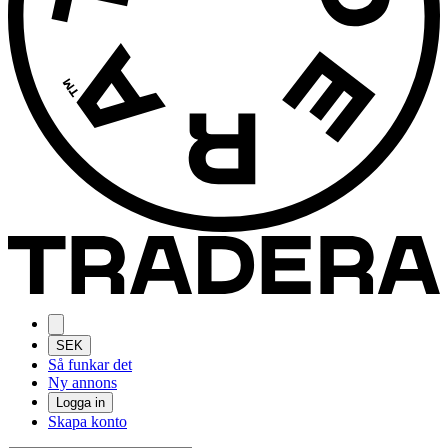
SEK
Så funkar det
Ny annons
Logga in
Skapa konto