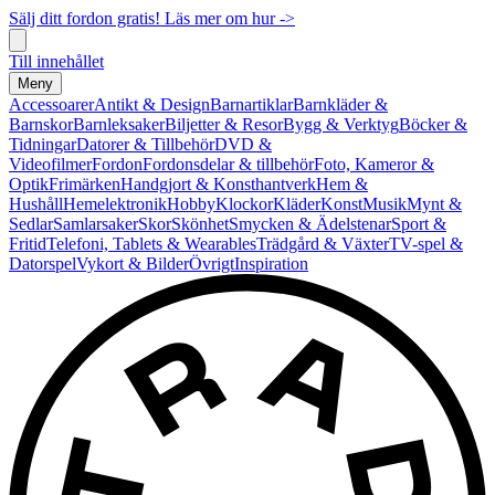
Sälj ditt fordon gratis! Läs mer om hur ->
Till innehållet
Meny
Accessoarer
Antikt & Design
Barnartiklar
Barnkläder &
Barnskor
Barnleksaker
Biljetter & Resor
Bygg & Verktyg
Böcker &
Tidningar
Datorer & Tillbehör
DVD &
Videofilmer
Fordon
Fordonsdelar & tillbehör
Foto, Kameror &
Optik
Frimärken
Handgjort & Konsthantverk
Hem &
Hushåll
Hemelektronik
Hobby
Klockor
Kläder
Konst
Musik
Mynt &
Sedlar
Samlarsaker
Skor
Skönhet
Smycken & Ädelstenar
Sport &
Fritid
Telefoni, Tablets & Wearables
Trädgård & Växter
TV-spel &
Datorspel
Vykort & Bilder
Övrigt
Inspiration