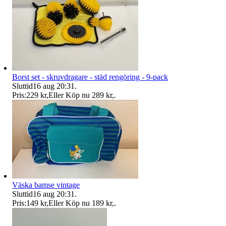
Borst set - skruvdragare - städ rengöring - 9-pack
Sluttid
16 aug 20:31
.
Pris:
229 kr
,
Eller Köp nu
289 kr
,
.
Väska bamse vintage
Sluttid
16 aug 20:31
.
Pris:
149 kr
,
Eller Köp nu
189 kr
,
.