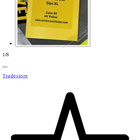
1
/
8
Tradestore