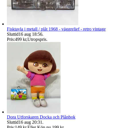
Fisktavla i metall / plåt 1968 - väggrelief - retro vintage
Sluttid
16 aug 18:56
.
Pris:
499 kr
,
Utropspris
.
Dora Utforskaren Docka och Plånbok
Sluttid
16 aug 20:31
.
Pris:
149 kr
,
Eller Köp nu
199 kr
,
.