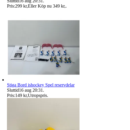
Sluttid
16 aug 20:31
.
Pris:
299 kr
,
Eller Köp nu
349 kr
,
.
Stiga Bord ishockey Spel reservdelar
Sluttid
16 aug 20:31
.
Pris:
149 kr
,
Utropspris
.