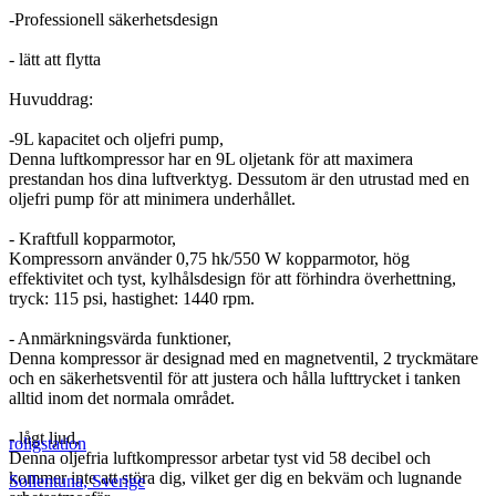
-Professionell säkerhetsdesign
- lätt att flytta
Huvuddrag:
-9L kapacitet och oljefri pump,
Denna luftkompressor har en 9L oljetank för att maximera
prestandan hos dina luftverktyg. Dessutom är den utrustad med en
oljefri pump för att minimera underhållet.
- Kraftfull kopparmotor,
Kompressorn använder 0,75 hk/550 W kopparmotor, hög
effektivitet och tyst, kylhålsdesign för att förhindra överhettning,
tryck: 115 psi, hastighet: 1440 rpm.
- Anmärkningsvärda funktioner,
Denna kompressor är designad med en magnetventil, 2 tryckmätare
och en säkerhetsventil för att justera och hålla lufttrycket i tanken
alltid inom det normala området.
- lågt ljud,
roligstation
Denna oljefria luftkompressor arbetar tyst vid 58 decibel och
kommer inte att störa dig, vilket ger dig en bekväm och lugnande
Sollentuna
,
Sverige