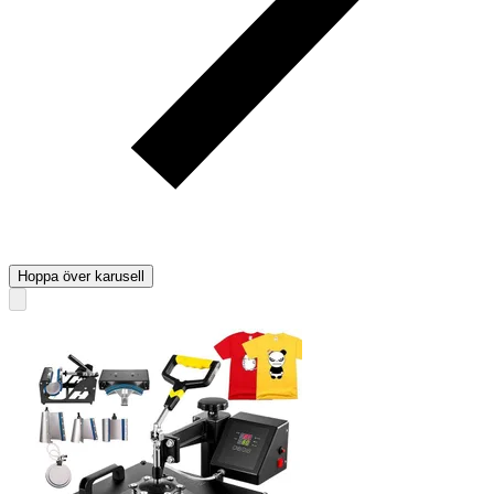
Hoppa över karusell