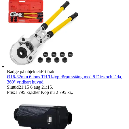
Badge på objektet:
Fri frakt
Ø16-32mm 6 tons TH/U-typ rörpresstång med 8 Dies och låda,
360° vridbart huvud
Sluttid
21:15
6 aug 21:15
.
Pris:
1 795 kr
,
Eller Köp nu
2 795 kr
,
.