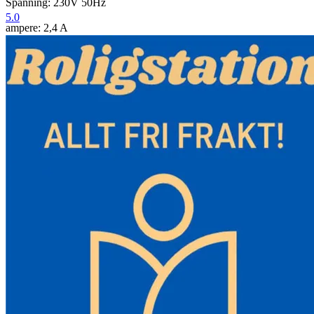
Spänning: 230V 50Hz
5.0
ampere: 2,4 A
Hastighet: 1440 rpm
Maxtryck: 8 bar
Deplacement: 110 L/min
Ljud: 58 decibel
Produktmått (L x B x H): 44,95 x 17,7 x 49,27 cm
Vikt: 37,5 lbs/17 kg
Paket innehåll:
1 x oljefri luftkompressor
2 x gasmunstycken
Funktioner och detaljer:
-9L luftkompressor: Denna luftkompressor är utrustad med en oljefri