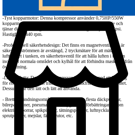
pump för minimalt underhåll och en 9L oljetank för kontinuerlig
effektiv drift.
-Tyst kopparmotor: Denna kompressor använder 0,75HP/550W
kopparmotor, som är mycket effektiv och energibesparande och
tjänar dig under lång tid utan bullerföroreningar. Tryck: 115psi.
Hastighet: 1440 rpm.
-Professionell säkerhetsdesign: Det finns en magnetventil som är
säker när strömmen är avstängd, 2 tryckmätare för att mäta
lufttrycket i tanken, en säkerhetsventil för att hålla luften i tanken
inom det normala området och kylhål för att förhindra maskinen från
överhettning.
-Lätt att flytta: Denna luftkompressor är designad med ett handtag
för enkel flyttning och transport, och 4 halkfria fötter för stabilitet.
Dessutom är den lätt och lätt att använda.
- Brett användningsområde: Lämplig för de flesta däckpumpar,
bilreparationer, pneumatiska verktyg för husförbättringar, såsom
elektriska borrar, spikpistoler, tätningspistoler, luftnycklar,
sprutpistoler, mejslar, färgsprutor, etc.