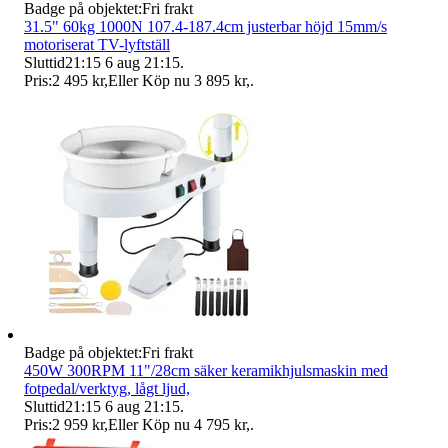
Badge på objektet:
Fri frakt
31.5" 60kg 1000N 107.4-187.4cm justerbar höjd 15mm/s
motoriserat TV-lyftställ
Sluttid
21:15
6 aug 21:15
.
Pris:
2 495 kr
,
Eller Köp nu
3 895 kr
,
.
Badge på objektet:
Fri frakt
450W 300RPM 11"/28cm säker keramikhjulsmaskin med
fotpedal/verktyg, lågt ljud,
Sluttid
21:15
6 aug 21:15
.
Pris:
2 959 kr
,
Eller Köp nu
4 795 kr
,
.