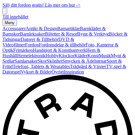
Sälj ditt fordon gratis! Läs mer om hur ->
Till innehållet
Meny
Accessoarer
Antikt & Design
Barnartiklar
Barnkläder &
Barnskor
Barnleksaker
Biljetter & Resor
Bygg & Verktyg
Böcker &
Tidningar
Datorer & Tillbehör
DVD &
Videofilmer
Fordon
Fordonsdelar & tillbehör
Foto, Kameror &
Optik
Frimärken
Handgjort & Konsthantverk
Hem &
Hushåll
Hemelektronik
Hobby
Klockor
Kläder
Konst
Musik
Mynt &
Sedlar
Samlarsaker
Skor
Skönhet
Smycken & Ädelstenar
Sport &
Fritid
Telefoni, Tablets & Wearables
Trädgård & Växter
TV-spel &
Datorspel
Vykort & Bilder
Övrigt
Inspiration