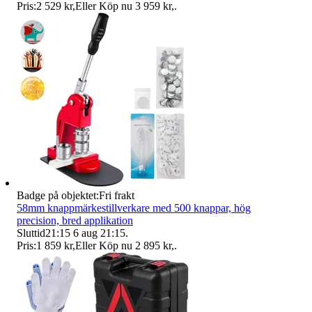
Pris:
2 529 kr
,
Eller Köp nu
3 959 kr
,
.
Badge på objektet:
Fri frakt
58mm knappmärkestillverkare med 500 knappar, hög
precision, bred applikation
Sluttid
21:15
6 aug 21:15
.
Pris:
1 859 kr
,
Eller Köp nu
2 895 kr
,
.