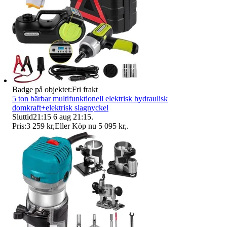
Badge på objektet:
Fri frakt
5 ton bärbar multifunktionell elektrisk hydraulisk
domkraft+elektrisk slagnyckel
Sluttid
21:15
6 aug 21:15
.
Pris:
3 259 kr
,
Eller Köp nu
5 095 kr
,
.