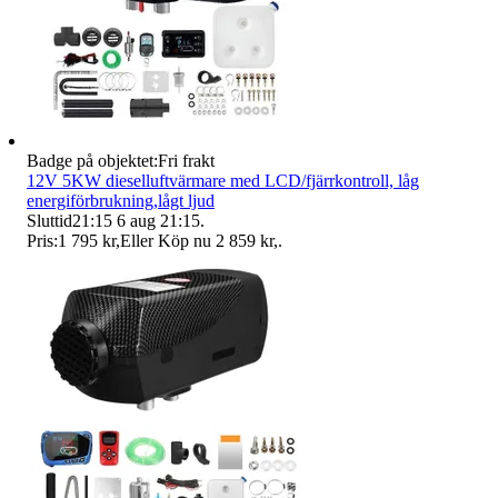
Badge på objektet:
Fri frakt
12V 5KW dieselluftvärmare med LCD/fjärrkontroll, låg
energiförbrukning,lågt ljud
Sluttid
21:15
6 aug 21:15
.
Pris:
1 795 kr
,
Eller Köp nu
2 859 kr
,
.