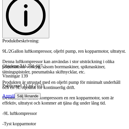
Produktbeskrivning:
9L/2Gallon luftkompressor, oljefri pump, ren kopparmotor, ultratyst.
Denna luftkompressor kan användas i stor utsträckning i olika
Objektnr
741 751 607
pneumatiska verktyg, såsom borrmaskiner, spikmaskiner,
tätningspistoler, pneumatiska skiftnycklar, etc.
Visningar
139
Produkten är utrustad med en oljefri pump för minimalt underhåll
Publicerad
23 jul 21:15
och en 9L oljetank för kontinuerlig drift.
Anmäl
Sälj liknande
Dessutom använder kompressorn en ren kopparmotor, som är
effektiv, ultratyst och kommer att tjäna dig under lång tid.
-9L luftkompressor
-Tyst kopparmotor