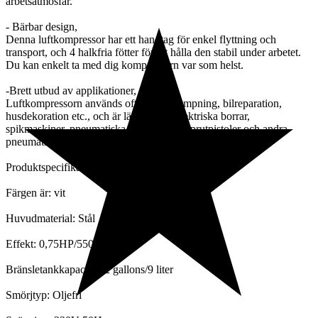
arbetsatmosfär.
- Bärbar design,
Denna luftkompressor har ett handtag för enkel flyttning och
transport, och 4 halkfria fötter för att hålla den stabil under arbetet.
Du kan enkelt ta med dig kompressorn var som helst.
-Brett utbud av applikationer,
Luftkompressorn används ofta i däckpumpning, bilreparation,
husdekoration etc., och är lämplig för elektriska borrar,
spikmaskiner, pneumatiska skiftnycklar, sprutpistoler och andra
pneumatiska verktyg.
Produktspecifikationer:
Färgen är: vit
Huvudmaterial: Stål
Effekt: 0,75HP/550W
Bränsletankkapacitet: 2 gallons/9 liter
Smörjtyp: Oljefri