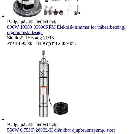
Badge på objektet:
Fri frakt
800W 10000-30000RPM Elektrisk trimmer för träbearbetning,
ergonomisk design
Sluttid
21:15
6 aug 21:15
.
Pris:
1 895 kr
,
Eller Köp nu
2 859 kr
,
.
Badge på objektet:
Fri frakt
550W 0,75HP 2000L/H dränkbar djupbrunnspump, stort