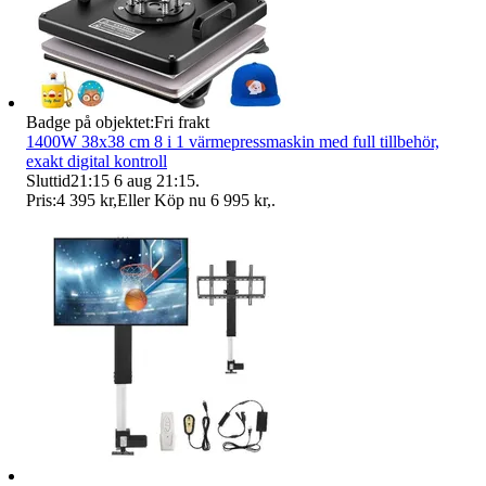
Badge på objektet:
Fri frakt
1400W 38x38 cm 8 i 1 värmepressmaskin med full tillbehör,
exakt digital kontroll
Sluttid
21:15
6 aug 21:15
.
Pris:
4 395 kr
,
Eller Köp nu
6 995 kr
,
.