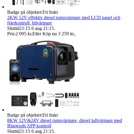
Badge på objektet:
Fri frakt
2KW 12V effektiv diesel rumsvärmare med LCD panel och
fjärrkontroll, bilvärmare
Sluttid
21:15
6 aug 21:15
.
Pris:
2 095 kr
,
Eller Köp nu
3 259 kr
,
.
Badge på objektet:
Fri frakt
8KW 12V&24V diesel rumsvärmare, diesel luftvärmare med
Bluetooth APP kontroll
Sluttid
21:15
6 aug 21:15
.