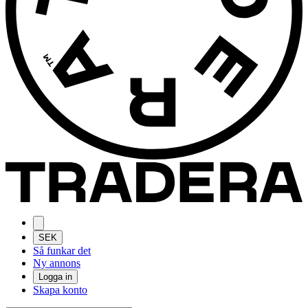
SEK
Så funkar det
Ny annons
Logga in
Skapa konto