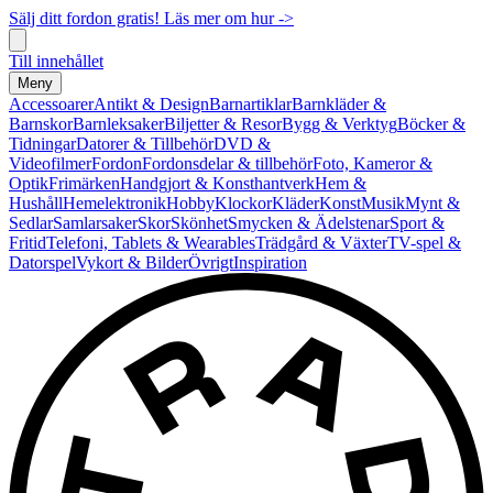
Sälj ditt fordon gratis! Läs mer om hur ->
Till innehållet
Meny
Accessoarer
Antikt & Design
Barnartiklar
Barnkläder &
Barnskor
Barnleksaker
Biljetter & Resor
Bygg & Verktyg
Böcker &
Tidningar
Datorer & Tillbehör
DVD &
Videofilmer
Fordon
Fordonsdelar & tillbehör
Foto, Kameror &
Optik
Frimärken
Handgjort & Konsthantverk
Hem &
Hushåll
Hemelektronik
Hobby
Klockor
Kläder
Konst
Musik
Mynt &
Sedlar
Samlarsaker
Skor
Skönhet
Smycken & Ädelstenar
Sport &
Fritid
Telefoni, Tablets & Wearables
Trädgård & Växter
TV-spel &
Datorspel
Vykort & Bilder
Övrigt
Inspiration