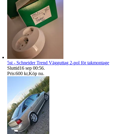
5st - Schneider Trend Vägguttag 2-pol för takmontage
Sluttid
16 sep 00:56
.
Pris:
600 kr
,
Köp nu
.