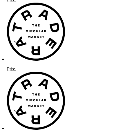
Pris:
.