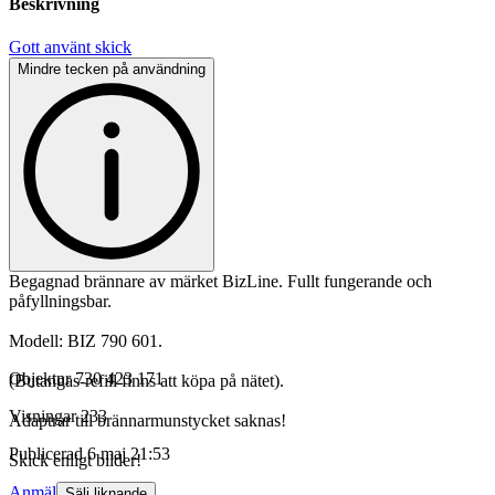
Beskrivning
Gott använt skick
Mindre tecken på användning
Begagnad brännare av märket BizLine. Fullt fungerande och
påfyllningsbar.
Modell: BIZ 790 601.
Objektnr
730 423 171
(Butangas-refill finns att köpa på nätet).
Visningar
233
Adaptrar till brännarmunstycket saknas!
Publicerad
6 maj 21:53
Skick enligt bilder!
Anmäl
Sälj liknande