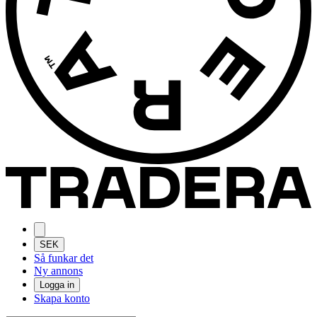
SEK
Så funkar det
Ny annons
Logga in
Skapa konto