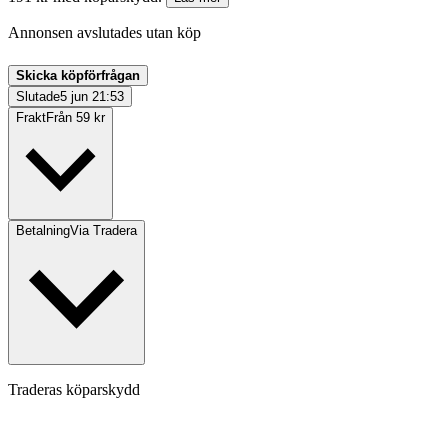
Annonsen avslutades utan köp
Skicka köpförfrågan
Slutade
5 jun 21:53
Frakt
Från 59 kr
Betalning
Via Tradera
Traderas köparskydd