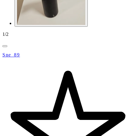
1
/
2
Sne_89