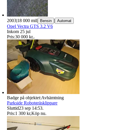
2003
|
18 000 mil
|
|
Bensin
Automat
Opel Vectra GTS 3.2 V6
Inkom 25 jul
Pris:
30 000 kr
,
.
Badge på objektet:
Avhämtning
Parkside Robotgräsklippare
Sluttid
23 sep 14:53
.
Pris:
1 300 kr
,
Köp nu
.