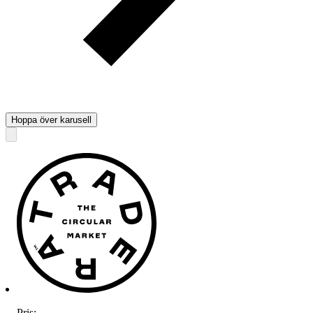
Hoppa över karusell
Pris:
.