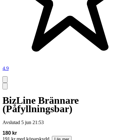
4.9
BizLine Brännare
(Påfyllningsbar)
Avslutad
5 jun 21:53
180 kr
191 kr med köparskydd.
Läs mer