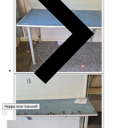
Hoppa över karusell