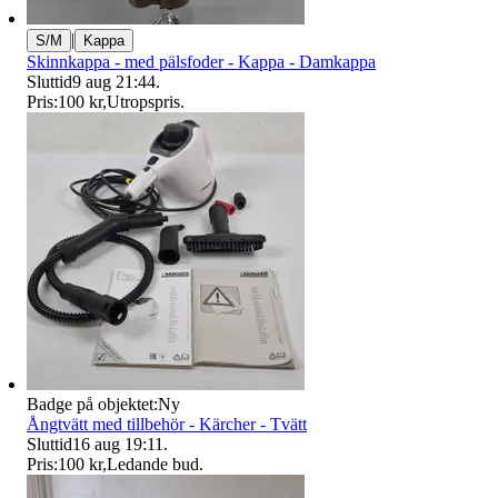
|
S/M
Kappa
Skinnkappa - med pälsfoder - Kappa - Damkappa
Sluttid
9 aug 21:44
.
Pris:
100 kr
,
Utropspris
.
Badge på objektet:
Ny
Ångtvätt med tillbehör - Kärcher - Tvätt
Sluttid
16 aug 19:11
.
Pris:
100 kr
,
Ledande bud
.