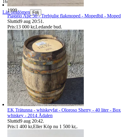
165 010 omdömen
1999
Läs omdömen
Följ
Piaggio Ape 50 - Trehjulig flakmoped - Mopedbil - Moped
Sluttid
9 aug 20:51
.
Pris:
13 000 kr
,
Ledande bud
.
EK Trätunna - whiskeyfat - Oloroso Sherry - 40 liter - Box
whiskey - 2014 Ådalen
Sluttid
9 aug 20:42
.
Pris:
1 400 kr
,
Eller Köp nu
1 500 kr
,
.