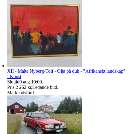
XII - Malte Nyberg-Tolf - Olja på duk - "Afrikanskt landskap"
- Konst
Sluttid
9 aug 19:00
.
Pris:
2 262 kr
,
Ledande bud
.
Marknadsförd