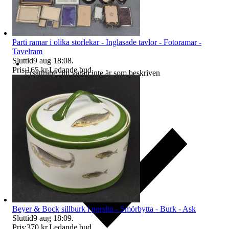
Parti ramar i olika storlekar - Inglasade tavlor - Fotoramar -
Tavelram
Sluttid
9 aug 18:08
.
Pris:
165 kr
,
Ledande bud
.
Ersättning om varan inte är som beskriven
Beyer & Bock sillburk i porslin - Smörbytta - Burk - Ask
Sluttid
9 aug 18:09
.
Pris:
370 kr
,
Ledande bud
.