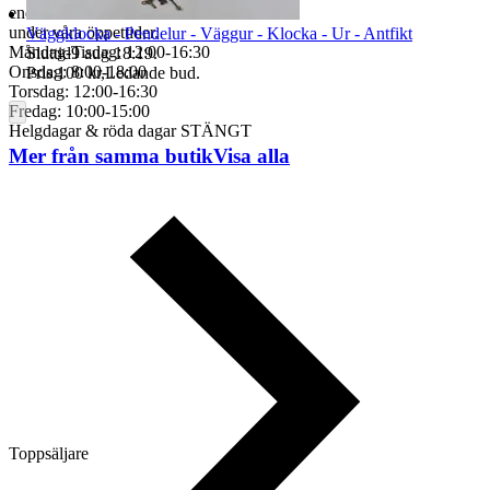
endast
under våra öppettider.
Väggklocka - Pendelur - Väggur - Klocka - Ur - Antfikt
Måndag-Tisdag: 12:00-16:30
Sluttid
9 aug 18:19
.
Onsdag: 8:00-18:00
Pris:
100 kr
,
Ledande bud
.
Torsdag: 12:00-16:30
Fredag: 10:00-15:00
Helgdagar & röda dagar STÄNGT
Mer från samma butik
Visa alla
Toppsäljare