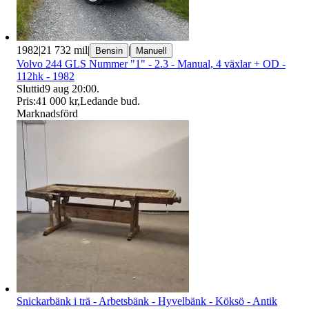
1982
|
21 732 mil
|
|
Bensin
Manuell
Volvo 244 GLS Nummer "1" - 2.3 - Manual, 4 växlar + OD -
112hk - 1982
Sluttid
9 aug 20:00
.
Pris:
41 000 kr
,
Ledande bud
.
Marknadsförd
Snickarbänk i trä - Arbetsbänk - Hyvelbänk - Köksö - Antik