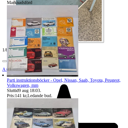
Marknadsförd
1
/
8
Auktionsbyra
Parti instruktionsböcker - Opel, Nissan, Saab, Toyota, Peugeot,
Volkswagen, mm
Sluttid
9 aug 18:03
.
Pris:
141 kr
,
Ledande bud
.