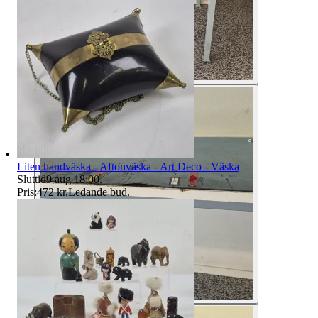
Liten handväska - Aftonväska - Art Deco - Väska
Sluttid
9 aug 18:00
.
Pris:
472 kr
,
Ledande bud
.