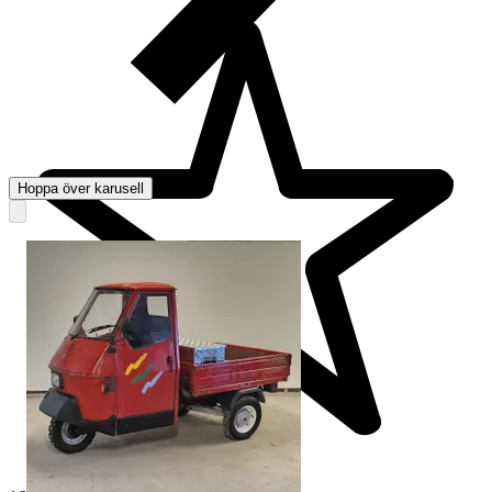
Hoppa över karusell