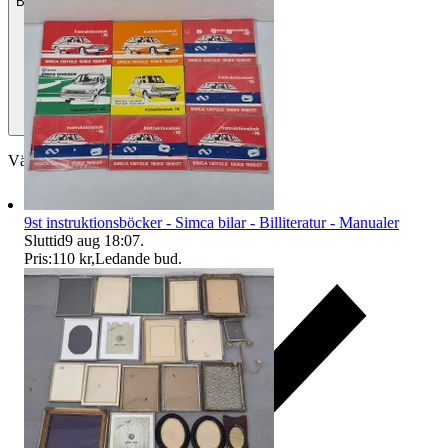
Betalning
Via Tradera
Välj till köparskydd
9st instruktionsböcker - Simca bilar - Billiteratur - Manualer
Sluttid
9 aug 18:07
.
Pris:
110 kr
,
Ledande bud
.