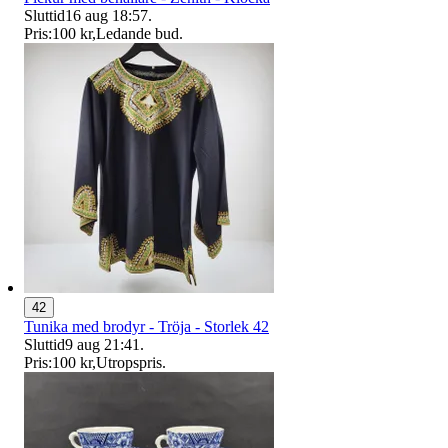
Sluttid
16 aug 18:57
.
Pris:
100 kr
,
Ledande bud
.
42
Tunika med brodyr - Tröja - Storlek 42
Sluttid
9 aug 21:41
.
Pris:
100 kr
,
Utropspris
.