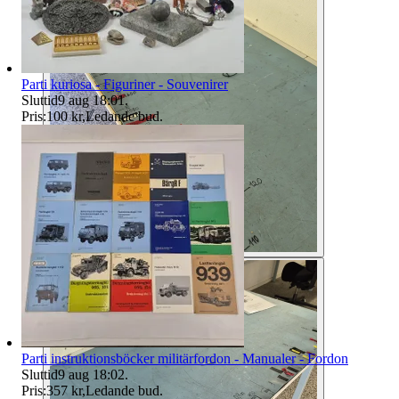
Parti kuriosa - Figuriner - Souvenirer
Sluttid
9 aug 18:01
.
Pris:
100 kr
,
Ledande bud
.
Parti instruktionsböcker militärfordon - Manualer - Fordon
Sluttid
9 aug 18:02
.
Pris:
357 kr
,
Ledande bud
.