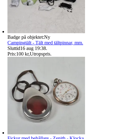
Badge på objektet:
Ny
Campingtält - Tält med tältpinnar, mm.
Sluttid
16 aug 19:38
.
Pris:
100 kr
,
Utropspris
.
Fickur med behållare - Zenith - Klocka