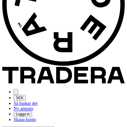
SEK
Så funkar det
Ny annons
Logga in
Skapa konto