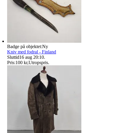
Badge på objektet:
Ny
Kniv med fodral - Finland
Sluttid
16 aug 20:10
.
Pris:
100 kr
,
Utropspris
.