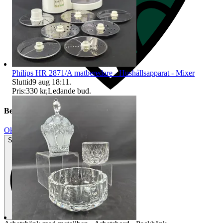
Philips HR 2871/A matberedare - Hushållsapparat - Mixer
Sluttid
9 aug 18:11
.
Pris:
330 kr
,
Ledande bud
.
Beskrivning
Okej använt skick
Synliga tecken på slitage