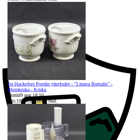
Ersättning om du inte får din vara
2st Hackefors Porslin ytterfoder - "Linnea Borealis" -
Blomkruka - Kruka
Sluttid
9 aug 18:10
.
Pris:
100 kr
,
Ledande bud
.