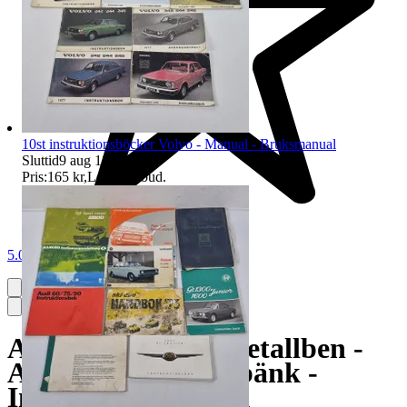
10st instruktionsböcker Volvo - Manual - Bruksmanual
Sluttid
9 aug 18:04
.
Pris:
165 kr
,
Ledande bud
.
5.0
Arbetsbänk med metallben -
Arbetsbord - Packbänk -
Industriarbetsbänk