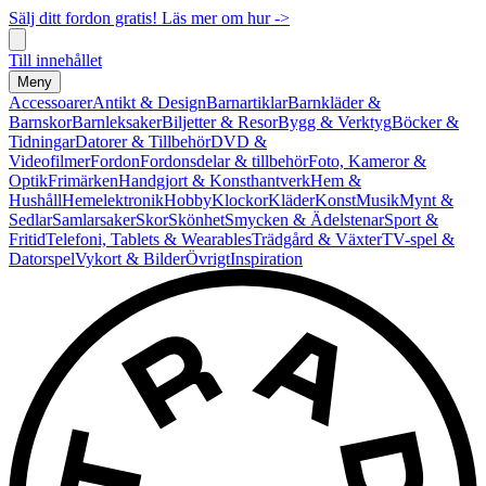
Sälj ditt fordon gratis! Läs mer om hur ->
Till innehållet
Meny
Accessoarer
Antikt & Design
Barnartiklar
Barnkläder &
Barnskor
Barnleksaker
Biljetter & Resor
Bygg & Verktyg
Böcker &
Tidningar
Datorer & Tillbehör
DVD &
Videofilmer
Fordon
Fordonsdelar & tillbehör
Foto, Kameror &
Optik
Frimärken
Handgjort & Konsthantverk
Hem &
Hushåll
Hemelektronik
Hobby
Klockor
Kläder
Konst
Musik
Mynt &
Sedlar
Samlarsaker
Skor
Skönhet
Smycken & Ädelstenar
Sport &
Fritid
Telefoni, Tablets & Wearables
Trädgård & Växter
TV-spel &
Datorspel
Vykort & Bilder
Övrigt
Inspiration