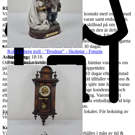
REKLAMATION
Vid Reklamation ska kunden omgående ta kontakt med oss via mail
till tradera@jabab.se samt bifoga bilder på varan samt emballagets
alla sidor och packmateriel. Notera att det är skillnad på om varan
inte lever upp till kundens förväntningar eller om den är defekt,
mindre defekter är inte ett giltigt skäl till reklamation. Efter
mottagande av vara samt godkänd reklamation återbetalas pengarna
inkl. returfrakt, om kund betalat den, inom 30 dagar.
Rolf Lidberg troll - "Brudpar" - Skulptur - Figurin
Sluttid
9 aug 18:18
.
Avhämtning
Pris:
325 kr
,
Ledande bud
.
Om ingen annan avhämtningsadress angetts, hämtas varan hos oss
på Tjalmargatan 4B i Östersund under våra öppettider.
Avhämtning av vunna varor skall ske inom 10 dagar efter avslutad
auktion. Om varan ej hämtas inom angiven tid tillfaller varan oss &
rätten till återbetalning är förbrukad. Kan Du själv inte hämta varan
går det skicka ett ombud. Ombudet skall uppge kundens för- och
efternamn, varubeskrivning & egen ID-handling. Varorna är ej
förpackade & kunden måste själv tillhandahålla emballage. Vid köp
av skrymmande gods, måste bärhjälp medtas.
Varorna finns att titta på vid begäran i våra lokaler. För bokning av
Företag
visning kontakta oss, se nedan.
Kundservice & Öppettider
Vår kundservice bedrivs via e-post. Svar erhålles i mån av tid &