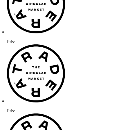
Pris:
.
Pris:
.