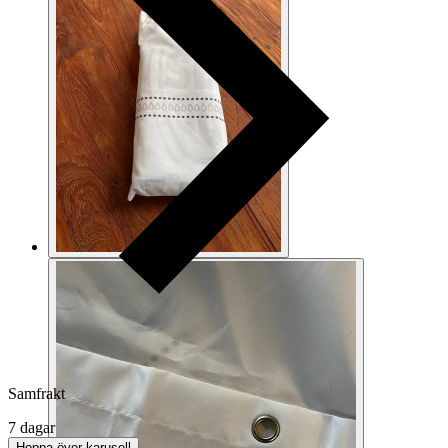
Samfrakt
7 dagar
Hoppa över karusell