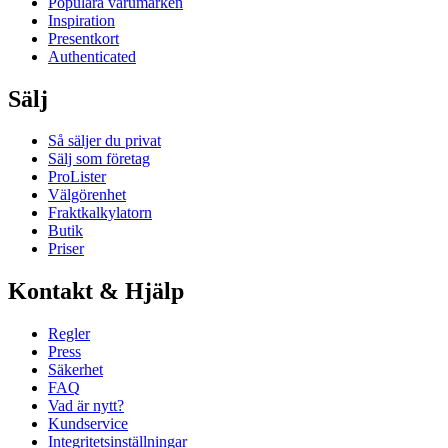
Populära varumärken
Inspiration
Presentkort
Authenticated
Sälj
Så säljer du privat
Sälj som företag
ProLister
Välgörenhet
Fraktkalkylatorn
Butik
Priser
Kontakt & Hjälp
Regler
Press
Säkerhet
FAQ
Vad är nytt?
Kundservice
Integritetsinställningar