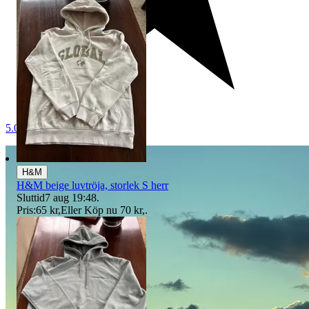
5.0
H&M
H&M beige luvtröja, storlek S herr
Sluttid
7 aug 19:48
.
Pris:
65 kr
,
Eller Köp nu
70 kr
,
.