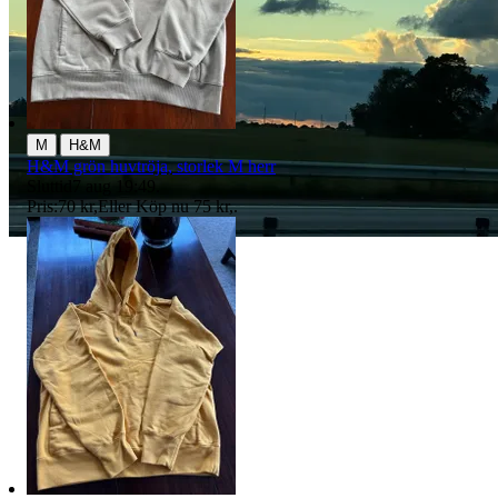
|
M
H&M
H&M grön huvtröja, storlek M herr
Sluttid
7 aug 19:49
.
Pris:
70 kr
,
Eller Köp nu
75 kr
,
.