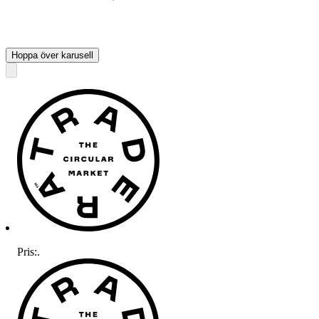
Hoppa över karusell
Pris:
.