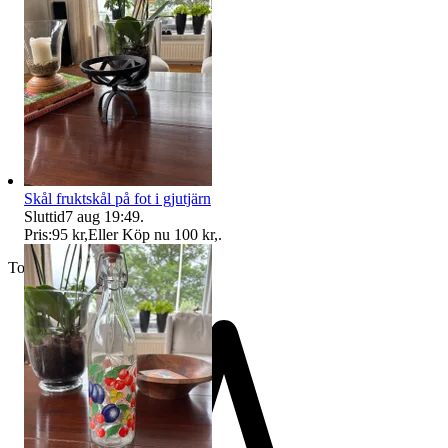
Skål fruktskål på fot i gjutjärn
Sluttid
7 aug 19:49
.
Pris:
95 kr
,
Eller Köp nu
100 kr
,
.
Toppsäljare