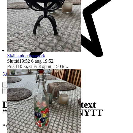
Skål smide hantverk
Sluttid
19:52
6 aug 19:52
.
Pris:
110 kr
,
Eller Köp nu
150 kr
,
.
5.0
Duschdraperi med text
”bathroom rules” NYTT
Avslutad
10 jun 10:15