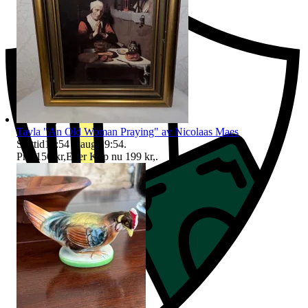
Tavla "An Old Woman Praying" av Nicolaas Maes
Sluttid
19:54
6 aug 19:54
.
Pris:
150 kr
,
Eller Köp nu
199 kr
,
.