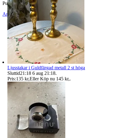
Publicerad
27 maj 10:15
Anmäl
Sälj liknande
Ljusstakar i Guldfärgad metall 2 st höga
Sluttid
21:18
6 aug 21:18
.
Pris:
135 kr
,
Eller Köp nu
145 kr
,
.