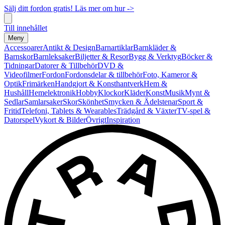
Sälj ditt fordon gratis! Läs mer om hur ->
Till innehållet
Meny
Accessoarer
Antikt & Design
Barnartiklar
Barnkläder &
Barnskor
Barnleksaker
Biljetter & Resor
Bygg & Verktyg
Böcker &
Tidningar
Datorer & Tillbehör
DVD &
Videofilmer
Fordon
Fordonsdelar & tillbehör
Foto, Kameror &
Optik
Frimärken
Handgjort & Konsthantverk
Hem &
Hushåll
Hemelektronik
Hobby
Klockor
Kläder
Konst
Musik
Mynt &
Sedlar
Samlarsaker
Skor
Skönhet
Smycken & Ädelstenar
Sport &
Fritid
Telefoni, Tablets & Wearables
Trädgård & Växter
TV-spel &
Datorspel
Vykort & Bilder
Övrigt
Inspiration