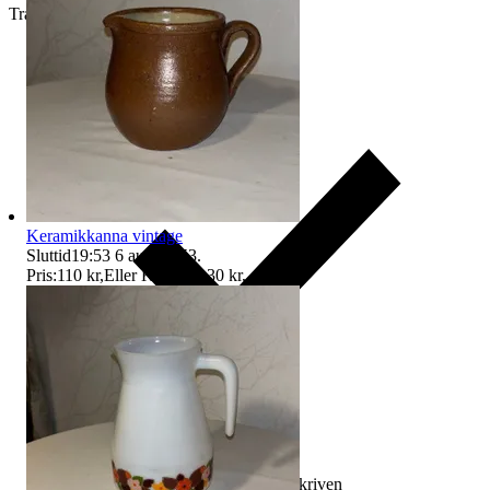
Traderas köparskydd
Keramikkanna vintage
Sluttid
19:53
6 aug 19:53
.
Pris:
110 kr
,
Eller Köp nu
130 kr
,
.
Ersättning om varan inte är som beskriven