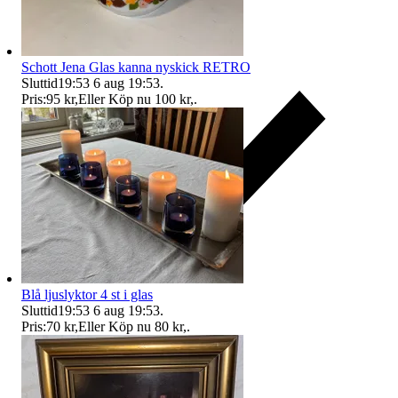
Schott Jena Glas kanna nyskick RETRO
Sluttid
19:53
6 aug 19:53
.
Pris:
95 kr
,
Eller Köp nu
100 kr
,
.
Blå ljuslyktor 4 st i glas
Sluttid
19:53
6 aug 19:53
.
Pris:
70 kr
,
Eller Köp nu
80 kr
,
.
Ersättning om du inte får din vara