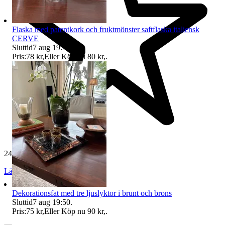
Flaska med patentkork och fruktmönster saftflaska italiensk
CERVE
Sluttid
7 aug 19:50
.
Pris:
78 kr
,
Eller Köp nu
80 kr
,
.
243 omdömen
Läs omdömen
Följ
Dekorationsfat med tre ljuslyktor i brunt och brons
Sluttid
7 aug 19:50
.
Pris:
75 kr
,
Eller Köp nu
90 kr
,
.