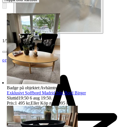
1
/
5
orginalplus
Badge på objektet:
Avhämtning
Exklusivt Soffbord Madrid från Bord Birger
Sluttid
19:50
6 aug 19:50
.
Pris:
1 495 kr
,
Eller Köp nu
1 995 kr
,
.