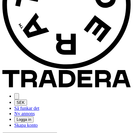
SEK
Så funkar det
Ny annons
Logga in
Skapa konto