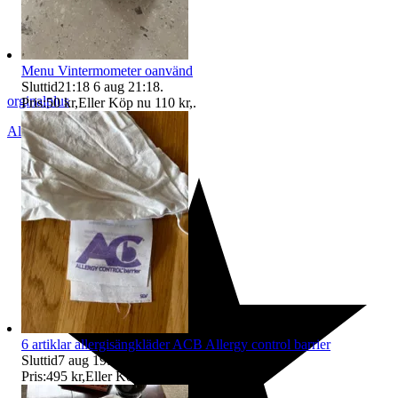
Menu Vintermometer oanvänd
Sluttid
21:18
6 aug 21:18
.
orginalplus
Pris:
50 kr
,
Eller Köp nu
110 kr
,
.
Alingsås
,
Sverige
6 artiklar allergisängkläder ACB Allergy control barrier
Sluttid
7 aug 19:48
.
Pris:
495 kr
,
Eller Köp nu
550 kr
,
.