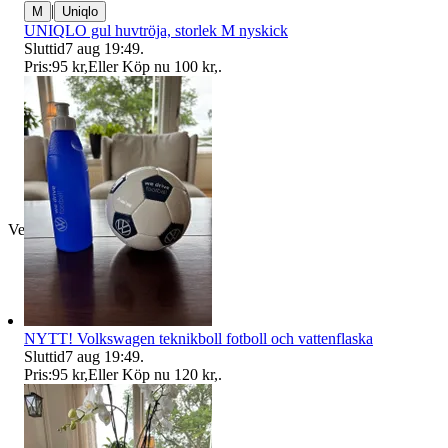
|
M
Uniqlo
UNIQLO gul huvtröja, storlek M nyskick
Sluttid
7 aug 19:49
.
Pris:
95 kr
,
Eller Köp nu
100 kr
,
.
Verifierad
NYTT! Volkswagen teknikboll fotboll och vattenflaska
Sluttid
7 aug 19:49
.
Pris:
95 kr
,
Eller Köp nu
120 kr
,
.