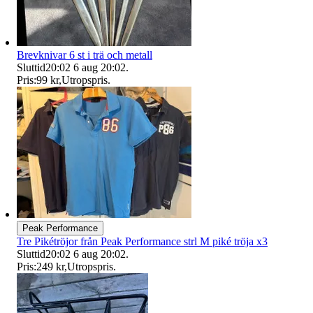
Brevknivar 6 st i trä och metall
Sluttid
20:02
6 aug 20:02
.
Pris:
99 kr
,
Utropspris
.
Peak Performance
Tre Pikétröjor från Peak Performance strl M piké tröja x3
Sluttid
20:02
6 aug 20:02
.
Pris:
249 kr
,
Utropspris
.