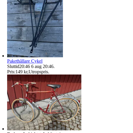
Pakethållare Cykel
Sluttid
20:46
6 aug 20:46
.
Pris:
149 kr
,
Utropspris
.