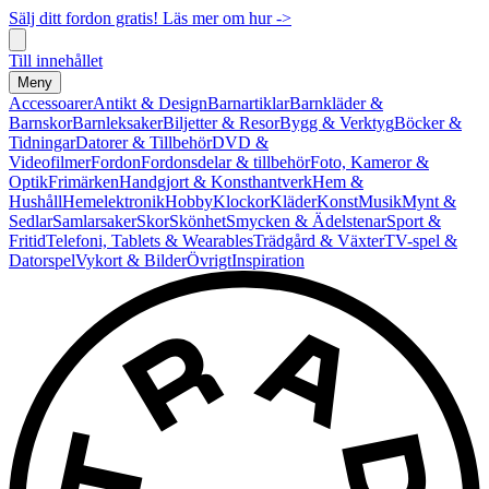
Sälj ditt fordon gratis! Läs mer om hur ->
Till innehållet
Meny
Accessoarer
Antikt & Design
Barnartiklar
Barnkläder &
Barnskor
Barnleksaker
Biljetter & Resor
Bygg & Verktyg
Böcker &
Tidningar
Datorer & Tillbehör
DVD &
Videofilmer
Fordon
Fordonsdelar & tillbehör
Foto, Kameror &
Optik
Frimärken
Handgjort & Konsthantverk
Hem &
Hushåll
Hemelektronik
Hobby
Klockor
Kläder
Konst
Musik
Mynt &
Sedlar
Samlarsaker
Skor
Skönhet
Smycken & Ädelstenar
Sport &
Fritid
Telefoni, Tablets & Wearables
Trädgård & Växter
TV-spel &
Datorspel
Vykort & Bilder
Övrigt
Inspiration