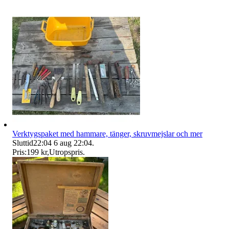
Verktygspaket med hammare, tänger, skruvmejslar och mer
Sluttid
22:04
6 aug 22:04
.
Pris:
199 kr
,
Utropspris
.