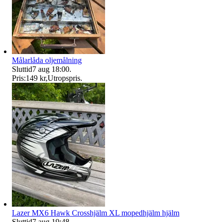
Målarlåda oljemålning
Sluttid
7 aug 18:00
.
Pris:
149 kr
,
Utropspris
.
Lazer MX6 Hawk Crosshjälm XL mopedhjälm hjälm
Sluttid
7 aug 19:48
.