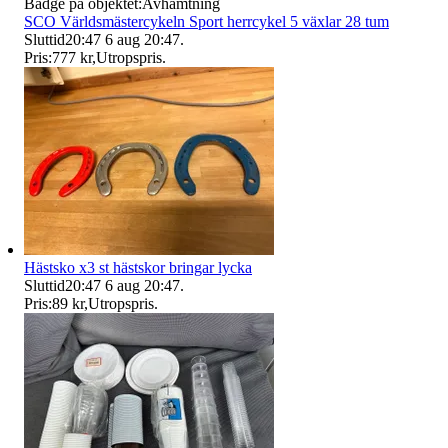
Badge på objektet:
Avhämtning
SCO Världsmästercykeln Sport herrcykel 5 växlar 28 tum
Sluttid
20:47
6 aug 20:47
.
Pris:
777 kr
,
Utropspris
.
Hästsko x3 st hästskor bringar lycka
Sluttid
20:47
6 aug 20:47
.
Pris:
89 kr
,
Utropspris
.