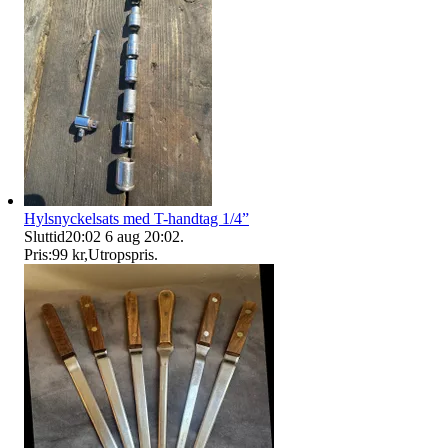
Hylsnyckelsats med T-handtag 1/4”
Sluttid
20:02
6 aug 20:02
.
Pris:
99 kr
,
Utropspris
.