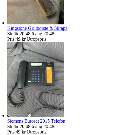
Kingstone Grillborste & Skrapa
Sluttid
20:48
6 aug 20:48
.
Pris:
49 kr
,
Utropspris
.
Siemens Euroset 2015 Telefon
Sluttid
20:48
6 aug 20:48
.
Pris:
49 kr
,
Utropspris
.