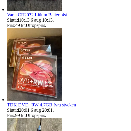
Varta CR2032 Litium Batteri 4st
Sluttid
10:13
6 aug 10:13
.
Pris:
49 kr
,
Utropspris
.
TDK DVD+RW 4.7GB fyra stycken
Sluttid
20:01
6 aug 20:01
.
Pris:
99 kr
,
Utropspris
.