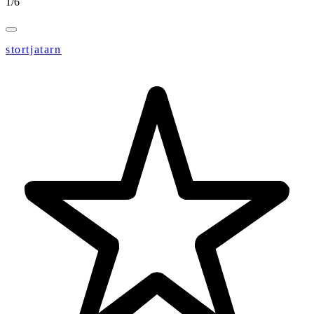
1
/
6
stortjatarn