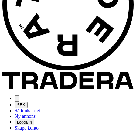
SEK
Så funkar det
Ny annons
Logga in
Skapa konto