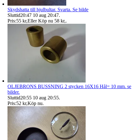
Skydshatta till hjulbultar. Svarta. Se bilde
Sluttid
20:47
10 aug 20:47
.
Pris:
55 kr
,
Eller Köp nu
58 kr
,
.
OLJEBRONS BUSSNING 2 stycken 16X16 Hål= 10 mm. se
bilder.
Sluttid
20:55
10 aug 20:55
.
Pris:
52 kr
,
Köp nu
.