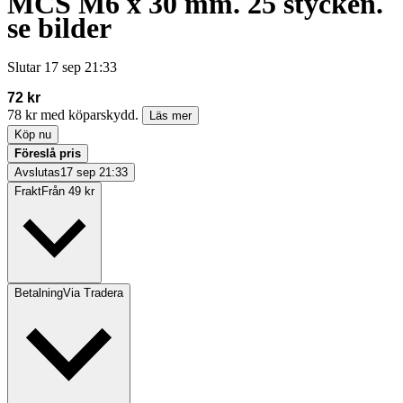
MCS M6 x 30 mm. 25 stycken.
se bilder
Slutar
17 sep 21:33
72 kr
78 kr med köparskydd.
Läs mer
Köp nu
Föreslå pris
Avslutas
17 sep 21:33
Frakt
Från 49 kr
Betalning
Via Tradera