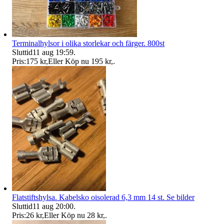
Terminalhylsor i olika storlekar och färger. 800st
Sluttid
11 aug 19:59
.
Pris:
175 kr
,
Eller Köp nu
195 kr
,
.
Flatstiftshylsa. Kabelsko oisolerad 6,3 mm 14 st. Se bilder
Sluttid
11 aug 20:00
.
Pris:
26 kr
,
Eller Köp nu
28 kr
,
.