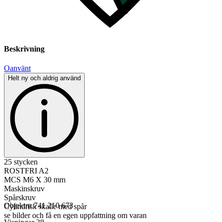
Beskrivning
Oanvänt
Helt ny och aldrig använd
25 stycken
ROSTFRI A2
MCS M6 X 30 mm
Maskinskruv
Spårskruv
Objektnr
741 210 673
Cylindrisk skalle med spår
se bilder och få en egen uppfattning om varan