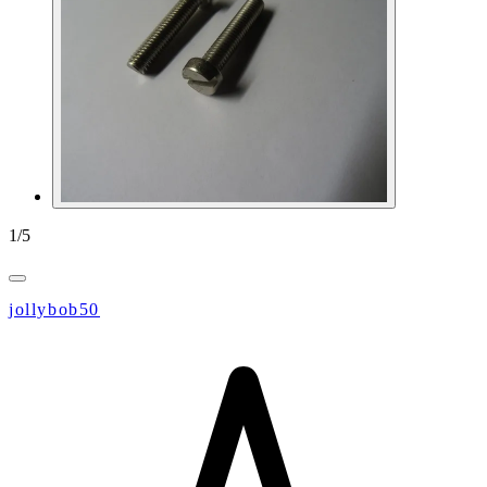
1
/
5
jollybob50