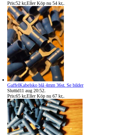
Pris:
52 kr
,
Eller Köp nu
54 kr
,
.
GaffelKabelsko blå 4mm 36st. Se bilder
Sluttid
11 aug 20:52
.
Pris:
65 kr
,
Eller Köp nu
67 kr
,
.