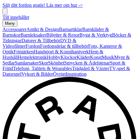
Sälj ditt fordon gratis! Läs mer om hur ->
Till innehållet
Meny
Accessoarer
Antikt & Design
Barnartiklar
Barnkläder &
Barnskor
Barnleksaker
Biljetter & Resor
Bygg & Verktyg
Böcker &
Tidningar
Datorer & Tillbehör
DVD &
Videofilmer
Fordon
Fordonsdelar & tillbehör
Foto, Kameror &
Optik
Frimärken
Handgjort & Konsthantverk
Hem &
Hushåll
Hemelektronik
Hobby
Klockor
Kläder
Konst
Musik
Mynt &
Sedlar
Samlarsaker
Skor
Skönhet
Smycken & Ädelstenar
Sport &
Fritid
Telefoni, Tablets & Wearables
Trädgård & Växter
TV-spel &
Datorspel
Vykort & Bilder
Övrigt
Inspiration