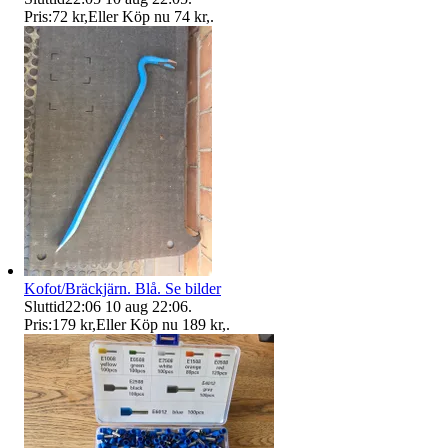
Pris:
72 kr
,
Eller Köp nu
74 kr
,
.
Kofot/Bräckjärn. Blå. Se bilder
Sluttid
22:06
10 aug 22:06
.
Pris:
179 kr
,
Eller Köp nu
189 kr
,
.