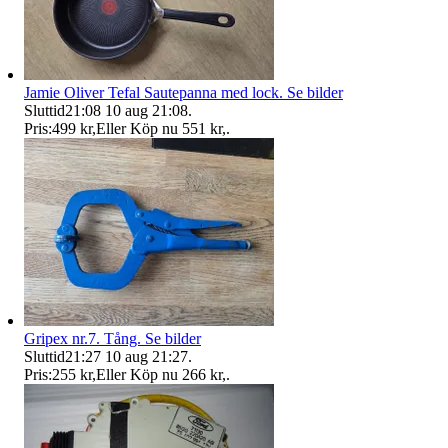
Jamie Oliver Tefal Sautepanna med lock. Se bilder
Sluttid
21:08
10 aug 21:08
.
Pris:
499 kr
,
Eller Köp nu
551 kr
,
.
Gripex nr.7. Tång. Se bilder
Sluttid
21:27
10 aug 21:27
.
Pris:
255 kr
,
Eller Köp nu
266 kr
,
.