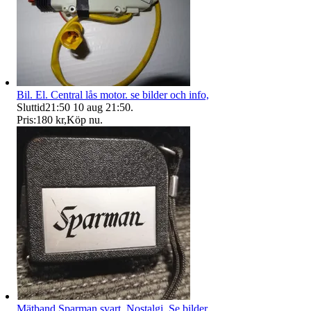
Bil. El. Central lås motor. se bilder och info,
Sluttid
21:50
10 aug 21:50
.
Pris:
180 kr
,
Köp nu
.
Mätband Sparman svart. Nostalgi. Se bilder