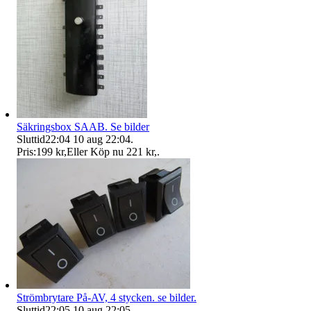
Säkringsbox SAAB. Se bilder
Sluttid
22:04
10 aug 22:04
.
Pris:
199 kr
,
Eller Köp nu
221 kr
,
.
Strömbrytare På-AV, 4 stycken. se bilder.
Sluttid
22:05
10 aug 22:05
.