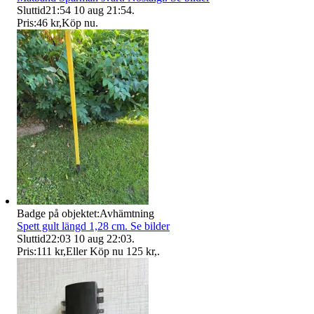
Sluttid
21:54
10 aug 21:54
.
Pris:
46 kr
,
Köp nu
.
Badge på objektet:
Avhämtning
Spett gult längd 1,28 cm. Se bilder
Sluttid
22:03
10 aug 22:03
.
Pris:
111 kr
,
Eller Köp nu
125 kr
,
.