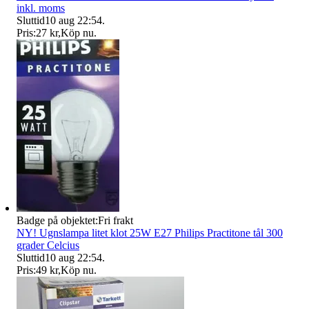
inkl. moms
Sluttid
10 aug 22:54
.
Pris:
27 kr
,
Köp nu
.
Badge på objektet:
Fri frakt
NY! Ugnslampa litet klot 25W E27 Philips Practitone tål 300
grader Celcius
Sluttid
10 aug 22:54
.
Pris:
49 kr
,
Köp nu
.