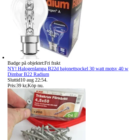
Badge på objektet:
Fri frakt
NY! Halogenlampa B22d bajonettsockel 30 watt motsv 40 w
Dimbar B22 Radium
Sluttid
10 aug 22:54
.
Pris:
39 kr
,
Köp nu
.