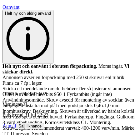
Oanvänt
Helt ny och aldrig använd
Helt nytt och oanvänt i obruten förpackning.
Moms ingår.
Vi
skickar direkt.
Annonsen avser en förpackning med 250 st skruvar enl rubrik.
Finns ca 7 fp i lager.
Skicka ett meddelande om du behöver fler så justerar vi annonsen.
Objektnr
742 992 602
OBS! Användes med bits 950-1 Fyrkantbits (ingår inte)
Användningsområde. Skruv avsedd för montering av socklar, även
Visningar
21
lämplig att fästa trä mot plåt med godstjocklek 0,46-1,0 mm.
Inomhusskruv. Beskrivning. Skruven är tillverkad av härdat kolstål
Publicerad
31 jul 22:23
med vass spets och litet huvud. Fyrkantsgrepp. Fingänga. Gulkrom
3-värd ytbehandling. Korrosivitetsklass C1. Montering.
Anmäl
Sälj liknande
Skruvdragare. Rekommenderat varvtal: 400-1200 varv/min. Märke
TT Thuresson Sweden.