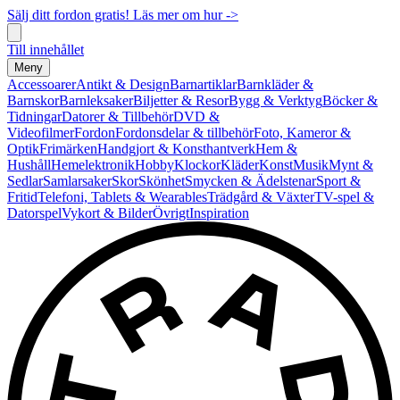
Sälj ditt fordon gratis! Läs mer om hur ->
Till innehållet
Meny
Accessoarer
Antikt & Design
Barnartiklar
Barnkläder &
Barnskor
Barnleksaker
Biljetter & Resor
Bygg & Verktyg
Böcker &
Tidningar
Datorer & Tillbehör
DVD &
Videofilmer
Fordon
Fordonsdelar & tillbehör
Foto, Kameror &
Optik
Frimärken
Handgjort & Konsthantverk
Hem &
Hushåll
Hemelektronik
Hobby
Klockor
Kläder
Konst
Musik
Mynt &
Sedlar
Samlarsaker
Skor
Skönhet
Smycken & Ädelstenar
Sport &
Fritid
Telefoni, Tablets & Wearables
Trädgård & Växter
TV-spel &
Datorspel
Vykort & Bilder
Övrigt
Inspiration