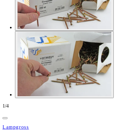
1
/
4
Lampgross