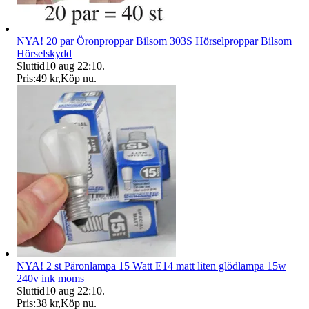
NYA! 20 par Öronproppar Bilsom 303S Hörselproppar Bilsom
Hörselskydd
Sluttid
10 aug 22:10
.
Pris:
49 kr
,
Köp nu
.
NYA! 2 st Päronlampa 15 Watt E14 matt liten glödlampa 15w
240v ink moms
Sluttid
10 aug 22:10
.
Pris:
38 kr
,
Köp nu
.