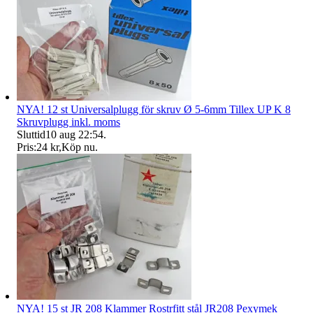
NYA! 12 st Universalplugg för skruv Ø 5-6mm Tillex UP K 8
Skruvplugg inkl. moms
Sluttid
10 aug 22:54
.
Pris:
24 kr
,
Köp nu
.
NYA! 15 st JR 208 Klammer Rostrfitt stål JR208 Pexymek