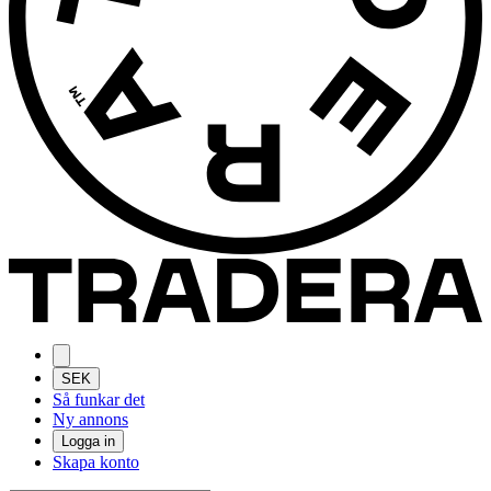
SEK
Så funkar det
Ny annons
Logga in
Skapa konto