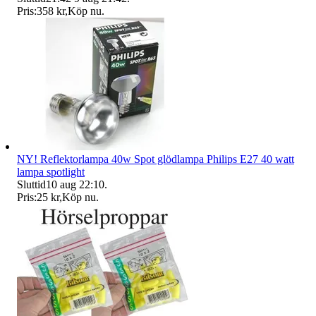
Pris:
358 kr
,
Köp nu
.
NY! Reflektorlampa 40w Spot glödlampa Philips E27 40 watt
lampa spotlight
Sluttid
10 aug 22:10
.
Pris:
25 kr
,
Köp nu
.