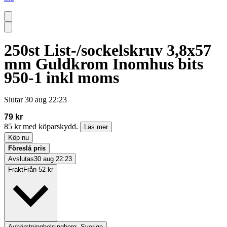
250st List-/sockelskruv 3,8x57
mm Guldkrom Inomhus bits
950-1 inkl moms
Slutar
30 aug 22:23
79 kr
85 kr med köparskydd.
Läs mer
Köp nu
Föreslå pris
Avslutas
30 aug 22:23
Frakt
Från 52 kr
Avhämtning
helsingborg, Sverige