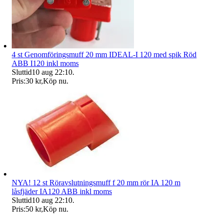
4 st Genomföringsmuff 20 mm IDEAL-I 120 med spik Röd
ABB I120 inkl moms
Sluttid
10 aug 22:10
.
Pris:
30 kr
,
Köp nu
.
NYA! 12 st Röravslutningsmuff f 20 mm rör IA 120 m
låsfjäder IA120 ABB inkl moms
Sluttid
10 aug 22:10
.
Pris:
50 kr
,
Köp nu
.