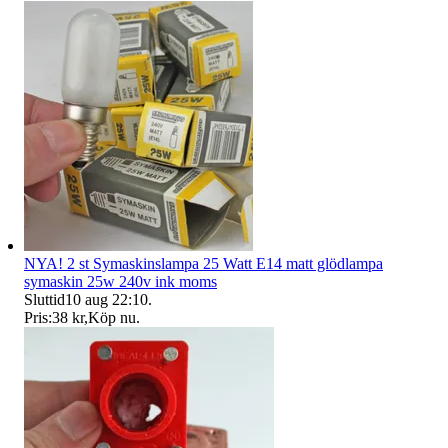
NYA! 2 st Symaskinslampa 25 Watt E14 matt glödlampa
symaskin 25w 240v ink moms
Sluttid
10 aug 22:10
.
Pris:
38 kr
,
Köp nu
.