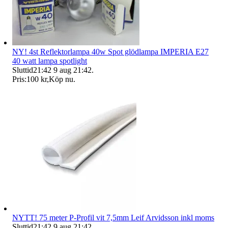
NY! 4st Reflektorlampa 40w Spot glödlampa IMPERIA E27
40 watt lampa spotlight
Sluttid
21:42
9 aug 21:42
.
Pris:
100 kr
,
Köp nu
.
NYTT! 75 meter P-Profil vit 7,5mm Leif Arvidsson inkl moms
Sluttid
21:42
9 aug 21:42
.