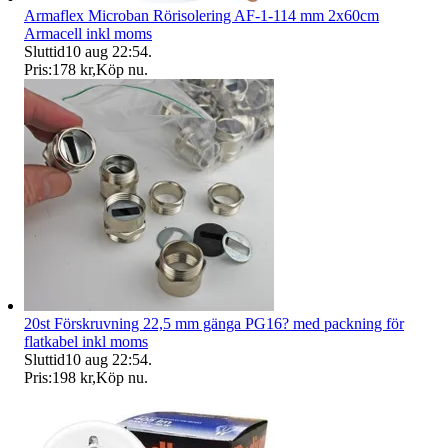
Armaflex Microban Rörisolering AF-1-114 mm 2x60cm
Armacell inkl moms
Sluttid
10 aug 22:54
.
Pris:
178 kr
,
Köp nu
.
20st Förskruvning 22,5 mm gänga PG16? med packning för
flatkabel inkl moms
Sluttid
10 aug 22:54
.
Pris:
198 kr
,
Köp nu
.