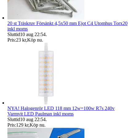
20 st Träskruv Försänkt 4,5x50 mm Ejot C4 Utomhus Torx20
inkl moms
Sluttid
10 aug 22:54
.
Pris:
23 kr
,
Köp nu
.
NYA! Halogenrör LED 118 mm 12w=100w R7s 240v
Varmvit LED Paulman inkl moms
Sluttid
10 aug 22:54
.
Pris:
129 kr
,
Köp nu
.