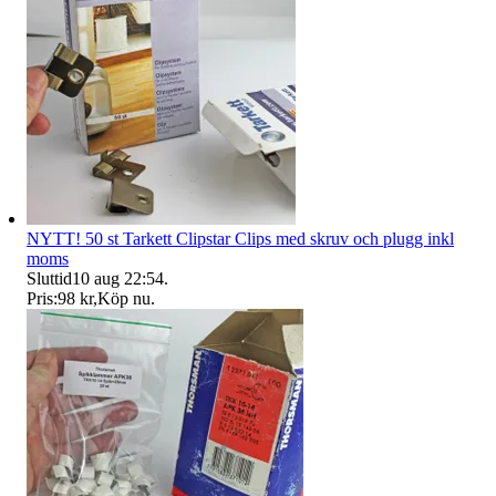
NYTT! 50 st Tarkett Clipstar Clips med skruv och plugg inkl
moms
Sluttid
10 aug 22:54
.
Pris:
98 kr
,
Köp nu
.