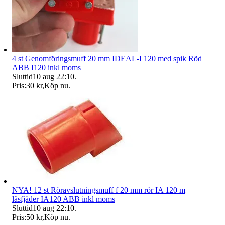
4 st Genomföringsmuff 20 mm IDEAL-I 120 med spik Röd
ABB I120 inkl moms
Sluttid
10 aug 22:10
.
Pris:
30 kr
,
Köp nu
.
NYA! 12 st Röravslutningsmuff f 20 mm rör IA 120 m
låsfjäder IA120 ABB inkl moms
Sluttid
10 aug 22:10
.
Pris:
50 kr
,
Köp nu
.