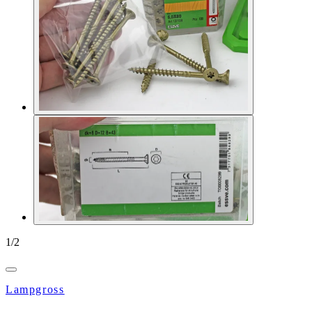
1
/
2
Lampgross