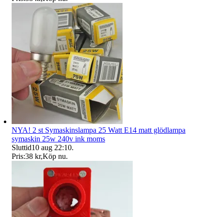
NYA! 2 st Symaskinslampa 25 Watt E14 matt glödlampa
symaskin 25w 240v ink moms
Sluttid
10 aug 22:10
.
Pris:
38 kr
,
Köp nu
.