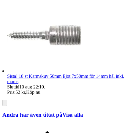
Sista! 18 st Karmskuv 50mm Ejot 7x50mm för 14mm hål inkl.
moms
Sluttid
10 aug 22:10
.
Pris:
52 kr
,
Köp nu
.
Andra har även tittat på
Visa alla