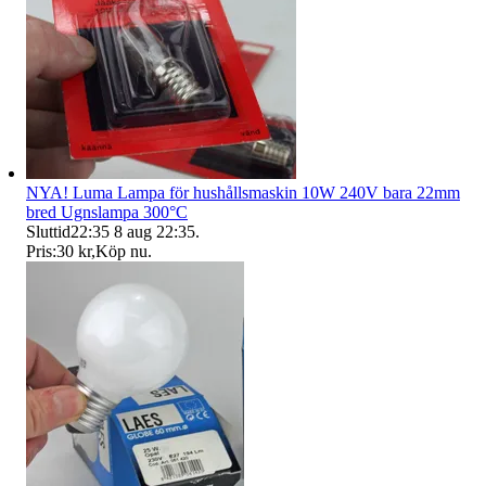
NYA! Luma Lampa för hushållsmaskin 10W 240V bara 22mm
bred Ugnslampa 300°C
Sluttid
22:35
8 aug 22:35
.
Pris:
30 kr
,
Köp nu
.