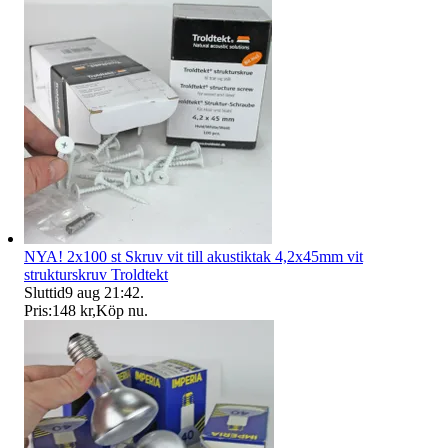
NYA! 2x100 st Skruv vit till akustiktak 4,2x45mm vit
strukturskruv Troldtekt
Sluttid
9 aug 21:42
.
Pris:
148 kr
,
Köp nu
.