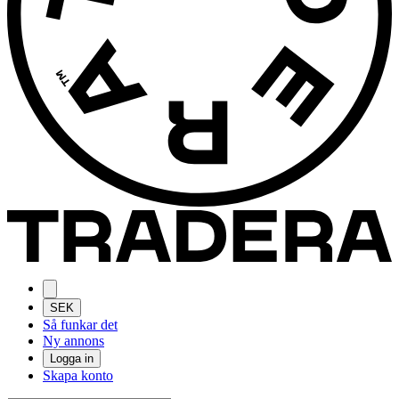
SEK
Så funkar det
Ny annons
Logga in
Skapa konto