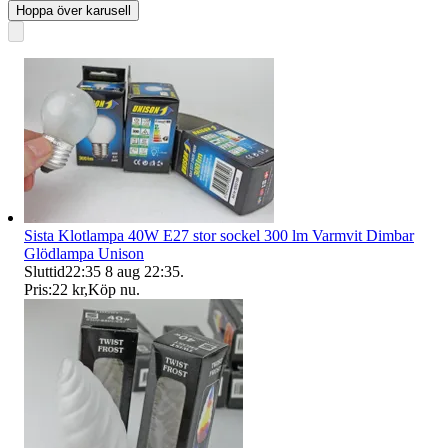
Hoppa över karusell
Sista Klotlampa 40W E27 stor sockel 300 lm Varmvit Dimbar
Glödlampa Unison
Sluttid
22:35
8 aug 22:35
.
Pris:
22 kr
,
Köp nu
.