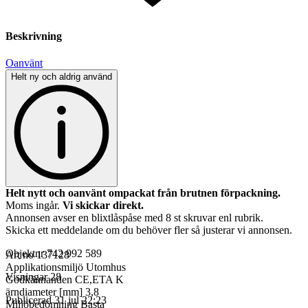
Beskrivning
Oanvänt
Helt ny och aldrig använd
Helt nytt och oanvänt ompackat från brutnen förpackning.
Moms ingår.
Vi skickar direkt.
Annonsen avser en blixtlåspåse med 8 st skruvar enl rubrik.
Skicka ett meddelande om du behöver fler så justerar vi annonsen.
Objektnr
742 992 589
Art no 137128
Applikationsmiljö Utomhus
Visningar
28
Godkännanden CE,ETA K
ärndiameter [mm] 3,8
Publicerad
31 jul 22:23
Miljöbedömning Basta