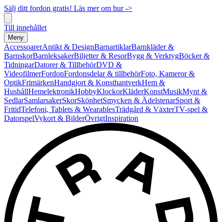
Sälj ditt fordon gratis! Läs mer om hur ->
Till innehållet
Meny
Accessoarer
Antikt & Design
Barnartiklar
Barnkläder &
Barnskor
Barnleksaker
Biljetter & Resor
Bygg & Verktyg
Böcker &
Tidningar
Datorer & Tillbehör
DVD &
Videofilmer
Fordon
Fordonsdelar & tillbehör
Foto, Kameror &
Optik
Frimärken
Handgjort & Konsthantverk
Hem &
Hushåll
Hemelektronik
Hobby
Klockor
Kläder
Konst
Musik
Mynt &
Sedlar
Samlarsaker
Skor
Skönhet
Smycken & Ädelstenar
Sport &
Fritid
Telefoni, Tablets & Wearables
Trädgård & Växter
TV-spel &
Datorspel
Vykort & Bilder
Övrigt
Inspiration