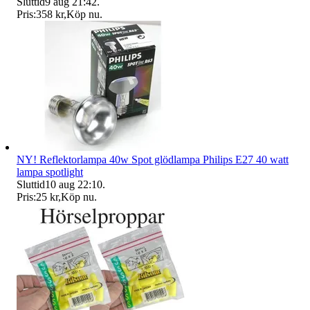
Sluttid
9 aug 21:42
.
Pris:
358 kr
,
Köp nu
.
NY! Reflektorlampa 40w Spot glödlampa Philips E27 40 watt
lampa spotlight
Sluttid
10 aug 22:10
.
Pris:
25 kr
,
Köp nu
.