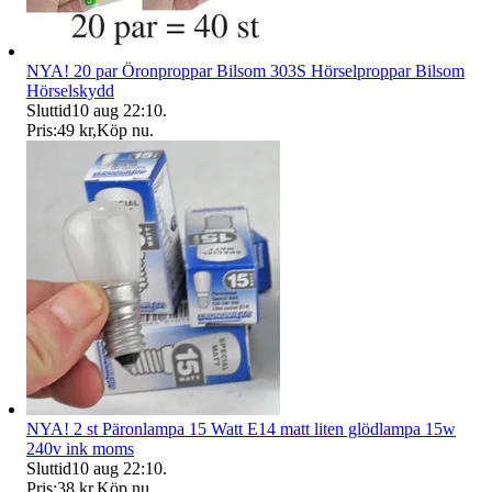
NYA! 20 par Öronproppar Bilsom 303S Hörselproppar Bilsom
Hörselskydd
Sluttid
10 aug 22:10
.
Pris:
49 kr
,
Köp nu
.
NYA! 2 st Päronlampa 15 Watt E14 matt liten glödlampa 15w
240v ink moms
Sluttid
10 aug 22:10
.
Pris:
38 kr
,
Köp nu
.