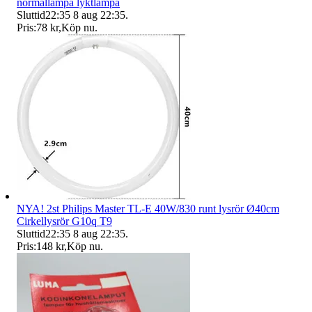
normallampa lyktlampa
Sluttid
22:35
8 aug 22:35
.
Pris:
78 kr
,
Köp nu
.
NYA! 2st Philips Master TL-E 40W/830 runt lysrör Ø40cm
Cirkellysrör G10q T9
Sluttid
22:35
8 aug 22:35
.
Pris:
148 kr
,
Köp nu
.