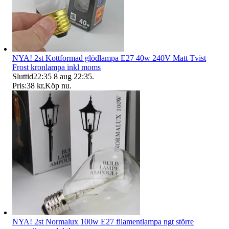
NYA! 2st Kottformad glödlampa E27 40w 240V Matt Tvist
Frost kronlampa inkl moms
Sluttid
22:35
8 aug 22:35
.
Pris:
38 kr
,
Köp nu
.
NYA! 2st Normalux 100w E27 filamentlampa ngt större