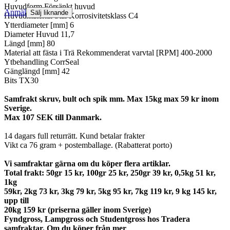
Huvudform Försänkt huvud
Anmäl
Sälj liknande
Huvudmaterial Stål Korrosivitetsklass C4
Ytterdiameter [mm] 6
Diameter Huvud 11,7
Längd [mm] 80
Material att fästa i Trä Rekommenderat varvtal [RPM] 400-2000
Ytbehandling CorrSeal
Gänglängd [mm] 42
Bits TX30
Samfrakt skruv, bult och spik mm. Max 15kg max 59 kr inom
Sverige.
Max 107 SEK till Danmark.
14 dagars full returrätt. Kund betalar frakter
Vikt ca 76 gram + postemballage. (Rabatterat porto)
Vi samfraktar gärna om du köper flera artiklar.
Total frakt: 50gr 15 kr, 100gr 25 kr, 250gr 39 kr, 0,5kg 51 kr,
1kg
59kr, 2kg 73 kr, 3kg 79 kr, 5kg 95 kr, 7kg 119 kr, 9 kg 145 kr,
upp till
20kg 159 kr (priserna gäller inom Sverige)
Fyndgross, Lampgross och Studentgross hos Tradera
samfraktar. Om du köper från mer