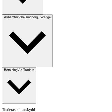
Avhämtning
helsingborg, Sverige
Betalning
Via Tradera
Traderas köparskydd