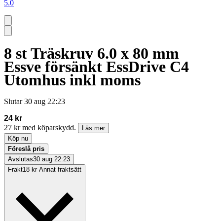
5.0
8 st Träskruv 6.0 x 80 mm
Essve försänkt EssDrive C4
Utomhus inkl moms
Slutar
30 aug 22:23
24 kr
27 kr med köparskydd.
Läs mer
Köp nu
Föreslå pris
Avslutas
30 aug 22:23
Frakt
18 kr Annat fraktsätt