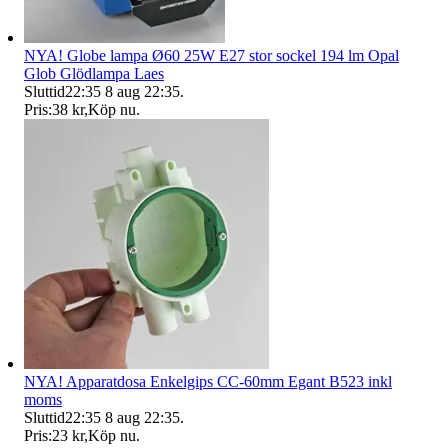
NYA! Globe lampa Ø60 25W E27 stor sockel 194 lm Opal
Glob Glödlampa Laes
Sluttid
22:35
8 aug 22:35
.
Pris:
38 kr
,
Köp nu
.
NYA! Apparatdosa Enkelgips CC-60mm Egant B523 inkl
moms
Sluttid
22:35
8 aug 22:35
.
Pris:
23 kr
,
Köp nu
.