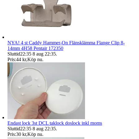
NYA! 4 st Caddy Hammer-On Flänsklämma Flange Clip 8-
14mm 4H58 Pentair 172350
Sluttid
22:35
8 aug 22:35
.
Pris:
44 kr
,
Köp nu
.
Endast lock 3st DCL taklock doslock inkl moms
Sluttid
22:35
8 aug 22:35
.
Pris:
30 kr
,
Köp nu
.