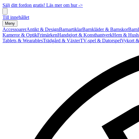
Sälj ditt fordon gratis! Läs mer om hur ->
Till innehållet
Meny
Accessoarer
Antikt & Design
Barnartiklar
Barnkläder & Barnskor
Barnl
Kameror & Optik
Frimärken
Handgjort & Konsthantverk
Hem & Hushå
Tablets & Wearables
Trädgård & Växter
TV-spel & Datorspel
Vykort &