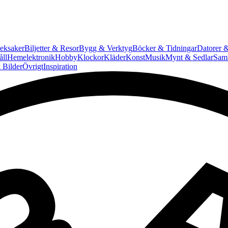
eksaker
Biljetter & Resor
Bygg & Verktyg
Böcker & Tidningar
Datorer &
ll
Hemelektronik
Hobby
Klockor
Kläder
Konst
Musik
Mynt & Sedlar
Saml
 Bilder
Övrigt
Inspiration