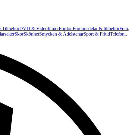
 Tillbehör
DVD & Videofilmer
Fordon
Fordonsdelar & tillbehör
Foto,
arsaker
Skor
Skönhet
Smycken & Ädelstenar
Sport & Fritid
Telefoni,