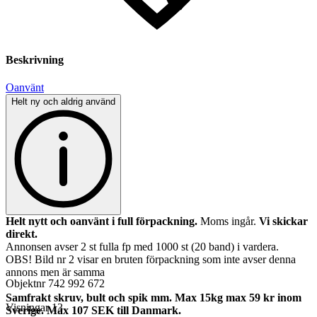
Beskrivning
Oanvänt
Helt ny och aldrig använd
Helt nytt och oanvänt i full förpackning.
Moms ingår.
Vi skickar
direkt.
Annonsen avser 2 st fulla fp med 1000 st (20 band) i vardera.
OBS! Bild nr 2 visar en bruten förpackning som inte avser denna
annons men är samma
Objektnr
742 992 672
Samfrakt skruv, bult och spik mm. Max 15kg max 59 kr inom
Visningar
13
Sverige. Max 107 SEK till Danmark.