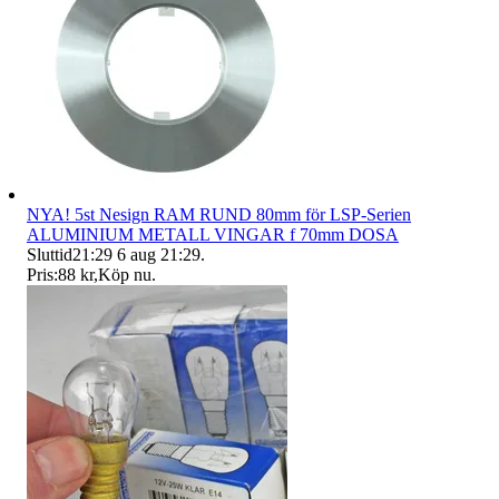
NYA! 5st Nesign RAM RUND 80mm för LSP-Serien
ALUMINIUM METALL VINGAR f 70mm DOSA
Sluttid
21:29
6 aug 21:29
.
Pris:
88 kr
,
Köp nu
.