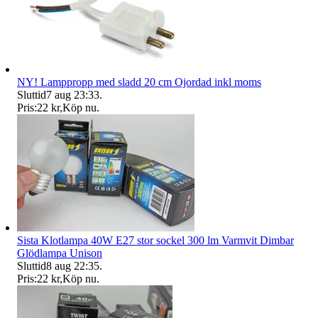
NY! Lamppropp med sladd 20 cm Ojordad inkl moms
Sluttid
7 aug 23:33
.
Pris:
22 kr
,
Köp nu
.
Sista Klotlampa 40W E27 stor sockel 300 lm Varmvit Dimbar
Glödlampa Unison
Sluttid
8 aug 22:35
.
Pris:
22 kr
,
Köp nu
.