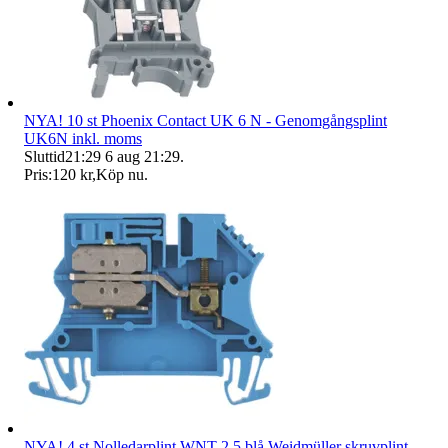
NYA! 10 st Phoenix Contact UK 6 N - Genomgångsplint
UK6N inkl. moms
Sluttid
21:29
6 aug 21:29
.
Pris:
120 kr
,
Köp nu
.
NYA! 4 st Nolledarplint WNT 2,5 blå Weidmüller skruvplint