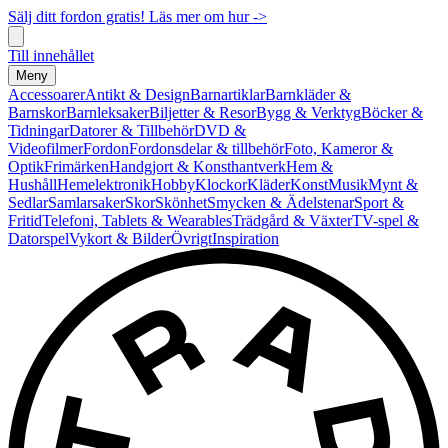
Sälj ditt fordon gratis! Läs mer om hur ->
Till innehållet
Meny
Accessoarer
Antikt & Design
Barnartiklar
Barnkläder &
Barnskor
Barnleksaker
Biljetter & Resor
Bygg & Verktyg
Böcker &
Tidningar
Datorer & Tillbehör
DVD &
Videofilmer
Fordon
Fordonsdelar & tillbehör
Foto, Kameror &
Optik
Frimärken
Handgjort & Konsthantverk
Hem &
Hushåll
Hemelektronik
Hobby
Klockor
Kläder
Konst
Musik
Mynt &
Sedlar
Samlarsaker
Skor
Skönhet
Smycken & Ädelstenar
Sport &
Fritid
Telefoni, Tablets & Wearables
Trädgård & Växter
TV-spel &
Datorspel
Vykort & Bilder
Övrigt
Inspiration