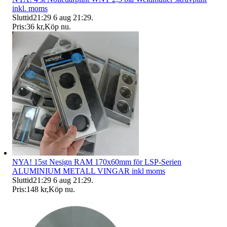
inkl. moms
Sluttid
21:29
6 aug 21:29
.
Pris:
36 kr
,
Köp nu
.
NYA! 15st Nesign RAM 170x60mm för LSP-Serien
ALUMINIUM METALL VINGAR inkl moms
Sluttid
21:29
6 aug 21:29
.
Pris:
148 kr
,
Köp nu
.