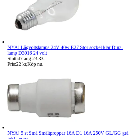
NYA! Lågvoltslampa 24V 40w E27 Stor sockel klar Dura-
lamp D3016 24 volt
Sluttid
7 aug 23:33
.
Pris:
22 kr
,
Köp nu
.
NYA! 5 st Små Smältproppar 16A D1 16A 250V GL/GG grå
inkl. moms