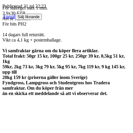
Publicerad
31 jul 22:23
För stålregel max 1 mm.
3,9x30 FZB
Anmäl
Sälj liknande
Art nr RB1830
För bits PH2
14 dagars full returrätt.
Vikt ca 4,1 kg + postemballage.
Vi samfraktar gärna om du köper flera artiklar.
Total frakt: 50gr 15 kr, 100gr 25 kr, 250gr 39 kr, 0,5kg 51 kr,
1kg
59kr, 2kg 73 kr, 3kg 79 kr, 5kg 95 kr, 7kg 119 kr, 9 kg 145 kr,
upp till
20kg 159 kr (priserna gäller inom Sverige)
Fyndgross, Lampgross och Studentgross hos Tradera
samfraktar. Om du köper från mer
än en skicka ett meddelande så att vi observerar det.