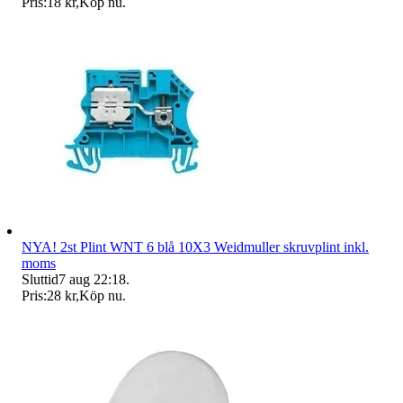
Pris:
18 kr
,
Köp nu
.
NYA! 2st Plint WNT 6 blå 10X3 Weidmuller skruvplint inkl.
moms
Sluttid
7 aug 22:18
.
Pris:
28 kr
,
Köp nu
.