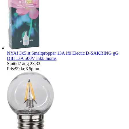
NYA! 3x5 st Smältproppar 13A Ifö Electic D-SÄKRING gG
DIII 13A 500V inkl. moms
Sluttid
7 aug 23:33
.
Pris:
99 kr
,
Köp nu
.