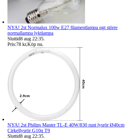
NYA! 2st Normalux 100w E27 filamentlampa ngt större
normallampa lyktlampa
Sluttid
8 aug 22:35
.
Pris:
78 kr
,
Köp nu
.
NYA! 2st Philips Master TL-E 40W/830 runt lysrör Ø40cm
Cirkellysrör G10q T9
Sluttid
8 aug 22:35
.