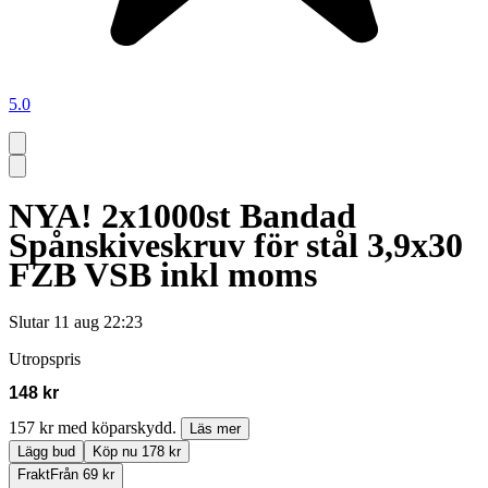
5.0
NYA! 2x1000st Bandad
Spånskiveskruv för stål 3,9x30
FZB VSB inkl moms
Slutar
11 aug 22:23
Utropspris
148 kr
157 kr med köparskydd.
Läs mer
Lägg bud
Köp nu 178 kr
Frakt
Från 69 kr