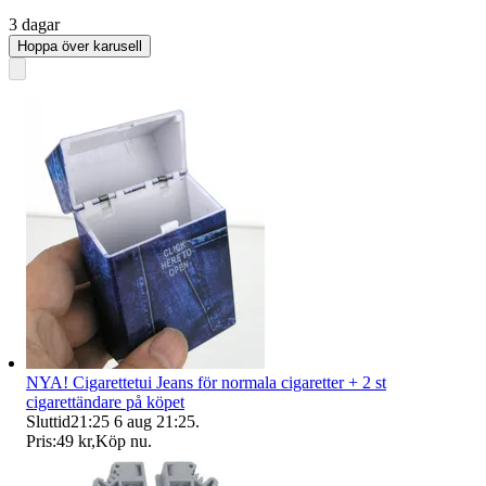
3 dagar
Hoppa över karusell
NYA! Cigarettetui Jeans för normala cigaretter + 2 st
cigarettändare på köpet
Sluttid
21:25
6 aug 21:25
.
Pris:
49 kr
,
Köp nu
.