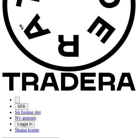
SEK
Så funkar det
Ny annons
Logga in
Skapa konto