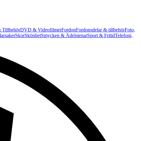
 Tillbehör
DVD & Videofilmer
Fordon
Fordonsdelar & tillbehör
Foto,
arsaker
Skor
Skönhet
Smycken & Ädelstenar
Sport & Fritid
Telefoni,