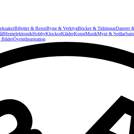
eksaker
Biljetter & Resor
Bygg & Verktyg
Böcker & Tidningar
Datorer &
ll
Hemelektronik
Hobby
Klockor
Kläder
Konst
Musik
Mynt & Sedlar
Saml
 Bilder
Övrigt
Inspiration