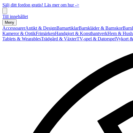
Sälj ditt fordon gratis! Läs mer om hur ->
Till innehållet
Meny
Accessoarer
Antikt & Design
Barnartiklar
Barnkläder & Barnskor
Barnl
Kameror & Optik
Frimärken
Handgjort & Konsthantverk
Hem & Hushå
Tablets & Wearables
Trädgård & Växter
TV-spel & Datorspel
Vykort &