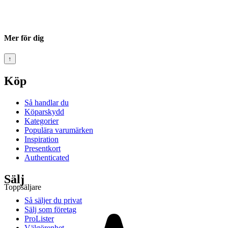
Mer för dig
↑
Köp
Så handlar du
Köparskydd
Kategorier
Populära varumärken
Inspiration
Presentkort
Authenticated
Sälj
Toppsäljare
Så säljer du privat
Sälj som företag
ProLister
Välgörenhet