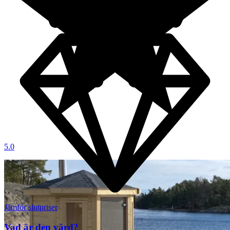
5.0
Jämför slutpriser
Vad är den värd?