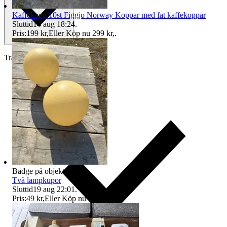
Kaffekopp 10st Figgjo Norway Koppar med fat kaffekoppar
Sluttid
14 aug 18:24
.
Pris:
199 kr
,
Eller Köp nu
299 kr
,
.
Traderas köparskydd
Badge på objektet:
Ny
Två lampkupor
Sluttid
19 aug 22:01
.
Pris:
49 kr
,
Eller Köp nu
69 kr
,
.