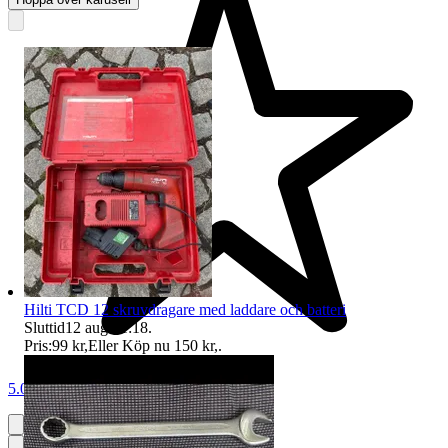
Hilti TCD 12 skruvdragare med laddare och batteri
Sluttid
12 aug 21:18
.
Pris:
99 kr
,
Eller Köp nu
150 kr
,
.
5.0