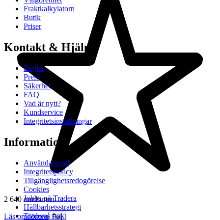
Fraktkalkylatorn
Butik
Priser
Kontakt & Hjälp
Regler
Press
Säkerhet
FAQ
Vad är nytt?
Kundservice
Integritetsinställningar
Information
Användaravtal
Integritetspolicy
Tillgänglighetsredogörelse
Cookies
Jobba på Tradera
2 640 omdömen
Hållbarhetsstrategi
Traderas frakt
Läs omdömen
Följ