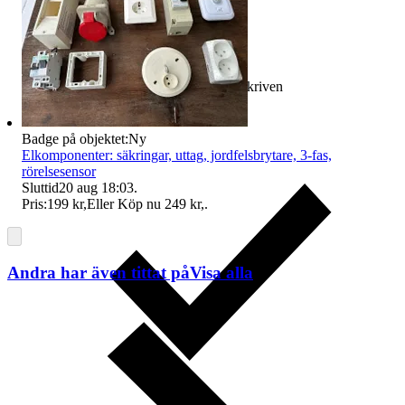
Ersättning om varan inte är som beskriven
Badge på objektet:
Ny
Elkomponenter: säkringar, uttag, jordfelsbrytare, 3-fas,
rörelsesensor
Sluttid
20 aug 18:03
.
Pris:
199 kr
,
Eller Köp nu
249 kr
,
.
Andra har även tittat på
Visa alla