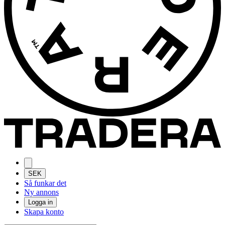
SEK
Så funkar det
Ny annons
Logga in
Skapa konto