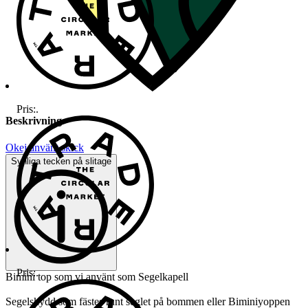
Pris:
.
Beskrivning
Okej använt skick
Synliga tecken på slitage
Pris:
.
Bimini top som vi använt som Segelkapell
Segelskydd som fästes runt seglet på bommen eller Biminiyoppen