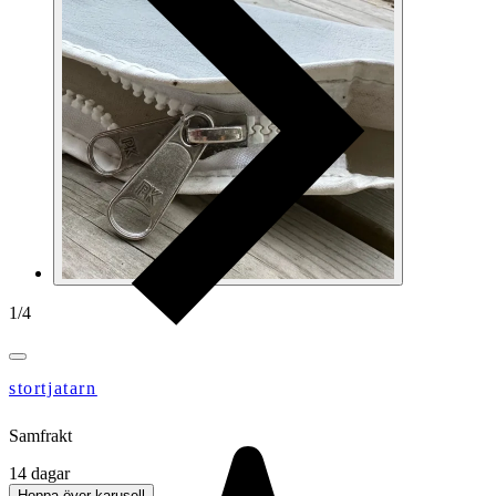
1
/
4
stortjatarn
Samfrakt
14 dagar
Hoppa över karusell