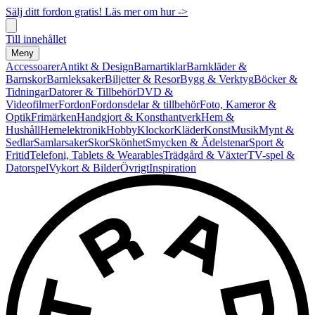
Sälj ditt fordon gratis! Läs mer om hur ->
Till innehållet
Meny
Accessoarer
Antikt & Design
Barnartiklar
Barnkläder &
Barnskor
Barnleksaker
Biljetter & Resor
Bygg & Verktyg
Böcker &
Tidningar
Datorer & Tillbehör
DVD &
Videofilmer
Fordon
Fordonsdelar & tillbehör
Foto, Kameror &
Optik
Frimärken
Handgjort & Konsthantverk
Hem &
Hushåll
Hemelektronik
Hobby
Klockor
Kläder
Konst
Musik
Mynt &
Sedlar
Samlarsaker
Skor
Skönhet
Smycken & Ädelstenar
Sport &
Fritid
Telefoni, Tablets & Wearables
Trädgård & Växter
TV-spel &
Datorspel
Vykort & Bilder
Övrigt
Inspiration