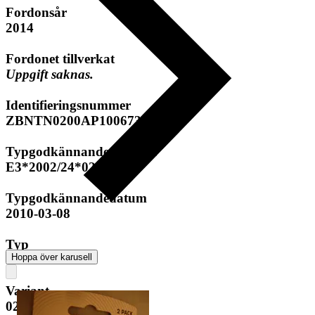
Fordonsår
2014
Fordonet tillverkat
Uppgift saknas.
Identifieringsnummer
ZBNTN0200AP100673
Typgodkännandenummer
E3*2002/24*0259*05
Typgodkännandedatum
2010-03-08
Typ
Hoppa över karusell
TN
Variant
02