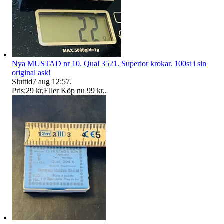
Nya MUSTAD nr 10. Qual 3521. Superior krokar. 100st i sin
original ask!
Sluttid
7 aug 12:57
.
Pris:
29 kr
,
Eller Köp nu
99 kr
,
.