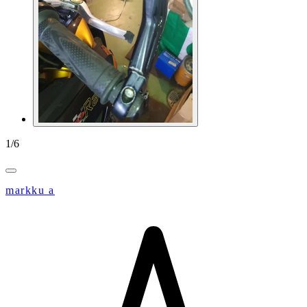
1
/
6
markku a