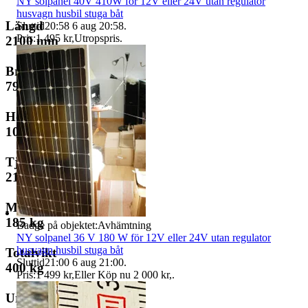
NY solpanel 40V 410W för 12V eller 24V utan regulator
husvagn husbil stuga båt
Längd
Sluttid
20:58
6 aug 20:58
.
Pris:
1 495 kr
,
Utropspris
.
2100 mm
Bredd
790 mm
Höjd
1050 mm
Tjänstevikt (faktisk vikt)
215 kg
Max lastvikt
185 kg
Badge på objektet:
Avhämtning
NY solpanel 36 V 180 W för 12V eller 24V utan regulator
husvagn husbil stuga båt
Totalvikt
Sluttid
21:00
6 aug 21:00
.
400 kg
Pris:
1 499 kr
,
Eller Köp nu
2 000 kr
,
.
Ursprunglig totalvikt