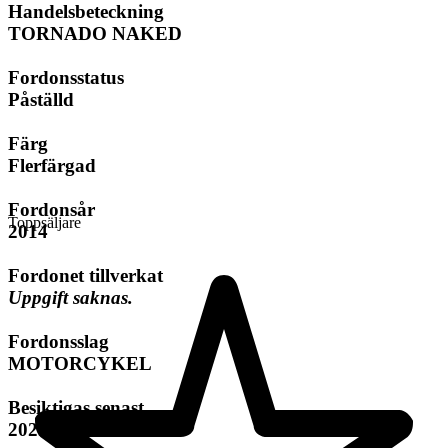
Handelsbeteckning
TORNADO NAKED
Fordonsstatus
Påställd
Färg
Flerfärgad
Fordonsår
Toppsäljare
2014
Fordonet tillverkat
Uppgift saknas.
Fordonsslag
MOTORCYKEL
Besiktigas senast
2023-07-01.