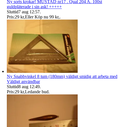
Ny sorts krokar! MUSTAD nr17 . Qual 204 A. 100st
guldpläterade i sin ask! +++++
Sluttid
7 aug 12:57
.
Pris:
29 kr
,
Eller Köp nu
99 kr
,
.
Ny Snabbvinkel 8 tum (180mm) väldigt smidig att arbeta med
Väldigt användbar
Sluttid
8 aug 12:49
.
Pris:
29 kr
,
Ledande bud
.