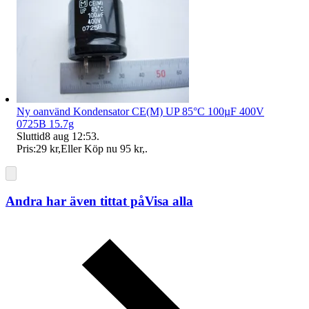
Ny oanvänd Kondensator CE(M) UP 85°C 100µF 400V
0725B 15.7g
Sluttid
8 aug 12:53
.
Pris:
29 kr
,
Eller Köp nu
95 kr
,
.
Andra har även tittat på
Visa alla