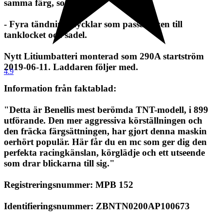
samma färg, som cykel).
- Fyra tändningsnycklar som passar även till
tanklocket och sadel.
Nytt Litiumbatteri monterad som 290A startström
2019-06-11. Laddaren följer med.
4.9
Information från faktablad:
"Detta är Benellis mest berömda TNT-modell, i 899
utförande. Den mer aggressiva körställningen och
den fräcka färgsättningen, har gjort denna maskin
oerhört populär. Här får du en mc som ger dig den
perfekta racingkänslan, körglädje och ett utseende
som drar blickarna till sig."
Registreringsnummer: MPB 152
Identifieringsnummer: ZBNTN0200AP100673