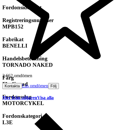
Fordonsidentitet
Registreringsnummer
MPB152
Fabrikat
BENELLI
Handelsbeteckning
TORNADO NAKED
3 662 omdömen
Färg
Flerfärgad
Läs omdömen
Kontakta
Följ
Fordonsslag
Mer från säljaren
Visa alla
MOTORCYKEL
Fordonskategori
L3E