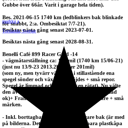
Gubbe över 66år. Varit i garage hela tiden).
Bes. 2021-06-15 1740 km (ledblinkers bak blinkade
markku a
för snabbt, 2:a. Ombesiktat 7/7-21).
Besiktas nästa gång senast 2023-07-01.
Torslanda
,
Sverige
Besiktas nästa gång senast 2028-08-31.
Benelli Café 899 Racer Guld -14
- vägmätarställning ca: 174 mil (1740 km 15/06-21)
(just nu 13/9-23 2013.2km eller 201mil)
(som ny, men tyvärr välte den i stillastående ena
spegel sönder och växelspak böjdes + små repor.
Spegel är limmad och växelspaken rätat). Nu välte
den även till andra sidan. Spegel sönder (limmad
ok)+ Frambromshantag blev ca 3 cm kortare + små
märken.
- Inkl. borttagbar sadel för passagerare bak (är med
på bilderna. Det finns även en utbytbara plastkåpa