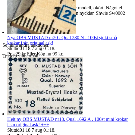
Avhämtning Torslanda.
Har även en ny elmoped Scooter modell, okört. Något el
batterifel bröten tändningslås utan nycklar. Shwie Sw0002
reg.nr. BSB502 årsmodell 2008.
Även hjälmar skor och kläder.
Nya OBS MUSTAD nr20 . Qual 280 N . 100st sjukt små
krokar i sin original ask!
Se mina andra auktioner.
Sluttid
01:18
7 aug 01:18
.
Pris:
29 kr
,
Eller Köp nu
99 kr
,
.
Tradera vinnarmail.
Helt ny OBS MUSTAD nr18. Qual 1692 A . 100st mini krokar
i sin original ask! +++
Sluttid
01:18
7 aug 01:18
.