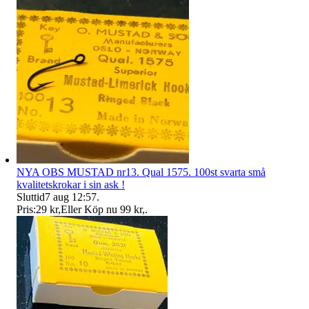
NYA OBS MUSTAD nr13. Qual 1575. 100st svarta små
kvalitetskrokar i sin ask !
Sluttid
7 aug 12:57
.
Pris:
29 kr
,
Eller Köp nu
99 kr
,
.