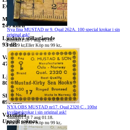
EG
Max hastighet
245 km/h
Nya fina MUSTAD nr 9. Qual 262A. 100 special krokar i sin
original ask!
Ljudnivå stillastående
Sluttid
01:18
7 aug 01:18
.
93 dB
Pris:
29 kr
,
Eller Köp nu
99 kr
,
.
Varvtal stillastående
4750 min-1
Ljudnivå vid körning
80 dB
Slagvolym
898 cm3
NYA OBS MUSTAD nr17. Qual 2320 C . 100st
kvalitetskrokar i sin original ask!
Växellåda
Sluttid
01:18
7 aug 01:18
.
Uppgift saknas.
Pris:
29 kr
,
Eller Köp nu
99 kr
,
.