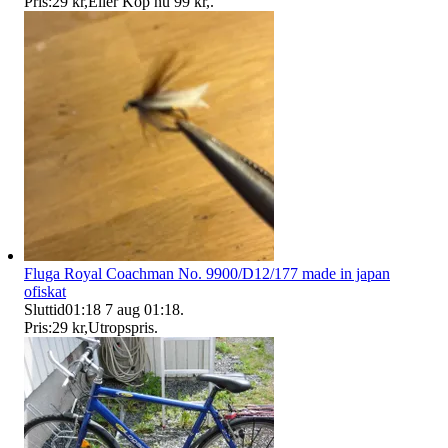
Pris:
29 kr
,
Eller Köp nu
99 kr
,
.
Fluga Royal Coachman No. 9900/D12/177 made in japan
ofiskat
Sluttid
01:18
7 aug 01:18
.
Pris:
29 kr
,
Utropspris
.