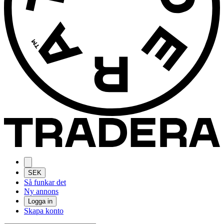
SEK
Så funkar det
Ny annons
Logga in
Skapa konto