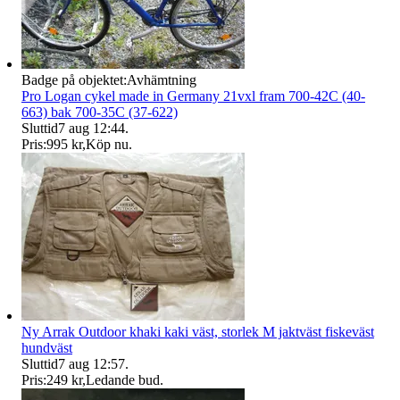
Badge på objektet:
Avhämtning
Pro Logan cykel made in Germany 21vxl fram 700-42C (40-
663) bak 700-35C (37-622)
Sluttid
7 aug 12:44
.
Pris:
995 kr
,
Köp nu
.
Ny Arrak Outdoor khaki kaki väst, storlek M jaktväst fiskeväst
hundväst
Sluttid
7 aug 12:57
.
Pris:
249 kr
,
Ledande bud
.