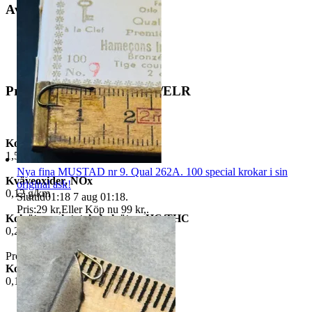
Avgasutsläpp
Provningsförfarande: ESC/ELR
Kolmonoxid, CO
1,54 g/km
Nya fina MUSTAD nr 9. Qual 262A. 100 special krokar i sin
Kväveoxider, NOx
original ask!
0,12 g/km
Sluttid
01:18
7 aug 01:18
.
Pris:
29 kr
,
Eller Köp nu
99 kr
,
.
Kolväten och totala kolväten, HC/THC
0,24 g/km
Provningsförfarande: ETC eller Typ II
Kolmonoxid, CO
0,11 g/km