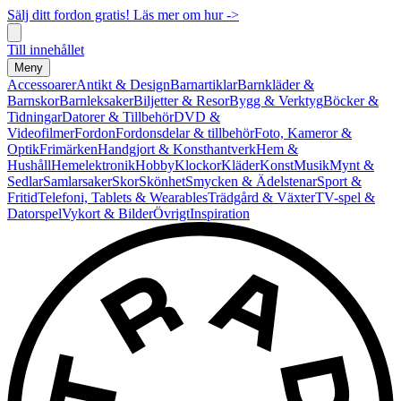
Sälj ditt fordon gratis! Läs mer om hur ->
Till innehållet
Meny
Accessoarer
Antikt & Design
Barnartiklar
Barnkläder &
Barnskor
Barnleksaker
Biljetter & Resor
Bygg & Verktyg
Böcker &
Tidningar
Datorer & Tillbehör
DVD &
Videofilmer
Fordon
Fordonsdelar & tillbehör
Foto, Kameror &
Optik
Frimärken
Handgjort & Konsthantverk
Hem &
Hushåll
Hemelektronik
Hobby
Klockor
Kläder
Konst
Musik
Mynt &
Sedlar
Samlarsaker
Skor
Skönhet
Smycken & Ädelstenar
Sport &
Fritid
Telefoni, Tablets & Wearables
Trädgård & Växter
TV-spel &
Datorspel
Vykort & Bilder
Övrigt
Inspiration