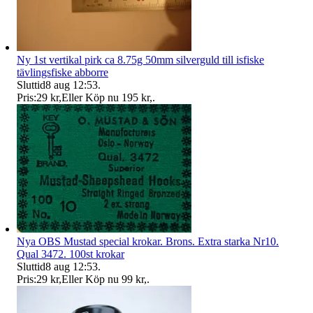
Ny 1st vertikal pirk ca 8.75g 50mm silverguld till isfiske
tävlingsfiske abborre
Sluttid
8 aug 12:53
.
Pris:
29 kr
,
Eller Köp nu
195 kr
,
.
Nya OBS Mustad special krokar. Brons. Extra starka Nr10.
Qual 3472. 100st krokar
Sluttid
8 aug 12:53
.
Pris:
29 kr
,
Eller Köp nu
99 kr
,
.