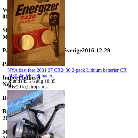
Version
00
Skyltformat, bak
MC
På ställt första gången i Sverige
2016-12-29
Påställt nu.
NYA bäst före 2031 07 CR2430 2-pack Lithium batterier CR
2430 3V PKCell batteri.
Import/införsel
Sluttid
18:35
6 aug 18:35
.
Nej
Pris:
29 kr
,
Utropspris
.
Besiktning
Besiktigas senast
2025-09-30
Mätarställning