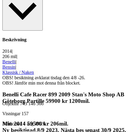
Beskrivning
2014
|
206 mil
|
Benelli
|
Bensin
|
Klassisk / Naken
OBS! besiktning avklarat tisdag den 4/8 -26.
OBS! Jämför min mot denna från blocket.
Benelli Cafe Racer 899 2009 Stan's Moto Shop AB
Göteborg Partille 59900 kr 1200mil.
Objektnr
743 146 366
Visningar
157
Min 2014 59500 kr 206mil.
Publicerad
1 aug 19:26
Ny besiktigad 8/9 2023. Nästa bes senast 30/9 2025.