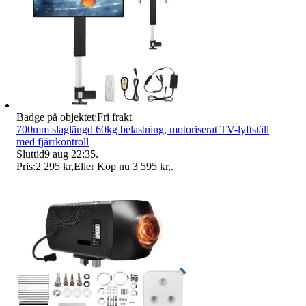
Badge på objektet:
Fri frakt
700mm slaglängd 60kg belastning, motoriserat TV-lyftställ
med fjärrkontroll
Sluttid
9 aug 22:35
.
Pris:
2 295 kr
,
Eller Köp nu
3 595 kr
,
.