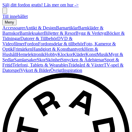
Sälj ditt fordon gratis! Läs mer om hur ->
Till innehållet
Meny
Accessoarer
Antikt & Design
Barnartiklar
Barnkläder &
Barnskor
Barnleksaker
Biljetter & Resor
Bygg & Verktyg
Böcker &
Tidningar
Datorer & Tillbehör
DVD &
Videofilmer
Fordon
Fordonsdelar & tillbehör
Foto, Kameror &
Optik
Frimärken
Handgjort & Konsthantverk
Hem &
Hushåll
Hemelektronik
Hobby
Klockor
Kläder
Konst
Musik
Mynt &
Sedlar
Samlarsaker
Skor
Skönhet
Smycken & Ädelstenar
Sport &
Fritid
Telefoni, Tablets & Wearables
Trädgård & Växter
TV-spel &
Datorspel
Vykort & Bilder
Övrigt
Inspiration