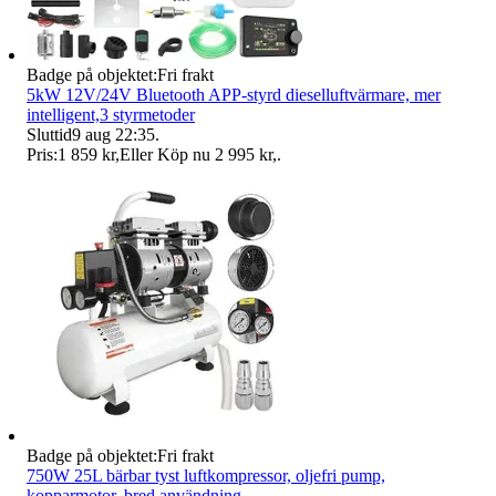
Badge på objektet:
Fri frakt
5kW 12V/24V Bluetooth APP-styrd dieselluftvärmare, mer
intelligent,3 styrmetoder
Sluttid
9 aug 22:35
.
Pris:
1 859 kr
,
Eller Köp nu
2 995 kr
,
.
Badge på objektet:
Fri frakt
750W 25L bärbar tyst luftkompressor, oljefri pump,
kopparmotor, bred användning