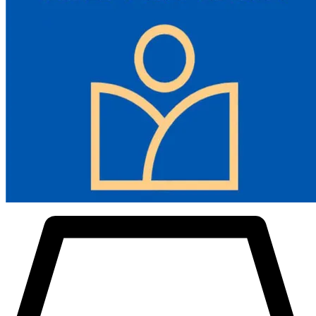
- Vändbar gripsats: Svarvchucken är utrustad med tre inåtstegade
käftar, som kan klämma olika former av råmaterial inåt eller utåt
stegvis.
- Förbättrad flexibilitet: T-Clamp-nyckeln för svarvdelar gör att olika
arbetsstycken kan monteras. Enkel hantering minskar
konverteringstiden för din bekvämlighet.
- Hög precision: Den 4-käftade svarvchucken fungerar exakt och
lagertoleransen är =0,07 mm (0,003 tum), vilket säkerställer att
metallbearbetningen är tillfredsställande.
- Utmärkt mångsidighet: Denna hylsa är kompakt. Den är lämplig
för montering på metallsvarvchuckar och fastspänning av
arbetsstycken av olika former.