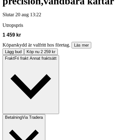
precision,vändbara käftar
Slutar
20 aug 13:22
Utropspris
1 459 kr
Köparskydd är valfritt hos företag.
Läs mer
Lägg bud
Köp nu 2 259 kr
Frakt
Fri frakt Annat fraktsätt
Betalning
Via Tradera