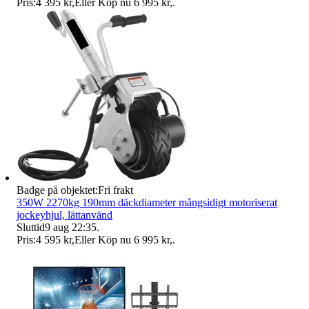
Pris:
4 395 kr
,
Eller Köp nu
6 995 kr
,
.
Badge på objektet:
Fri frakt
350W 2270kg 190mm däckdiameter mångsidigt motoriserat
jockeyhjul, lättanvänd
Sluttid
9 aug 22:35
.
Pris:
4 595 kr
,
Eller Köp nu
6 995 kr
,
.