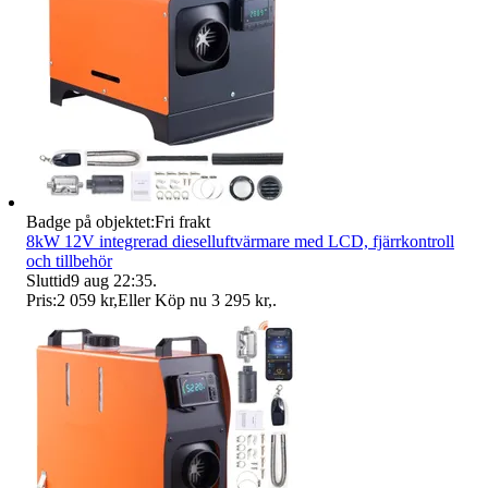
Badge på objektet:
Fri frakt
8kW 12V integrerad dieselluftvärmare med LCD, fjärrkontroll
och tillbehör
Sluttid
9 aug 22:35
.
Pris:
2 059 kr
,
Eller Köp nu
3 295 kr
,
.