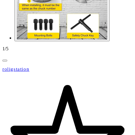
1
/
5
roligstation