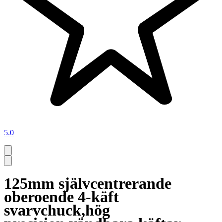
5.0
125mm självcentrerande
oberoende 4-käft
svarvchuck,hög