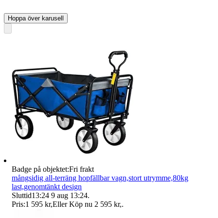
Hoppa över karusell
Badge på objektet:
Fri frakt
mångsidig all-terräng hopfällbar vagn,stort utrymme,80kg
last,genomtänkt design
Sluttid
13:24
9 aug 13:24
.
Pris:
1 595 kr
,
Eller Köp nu
2 595 kr
,
.