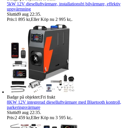
5kW 12V dieselluftvärmare, installationsfri bilvärmare, effektiv
uppvärmning
Sluttid
9 aug 22:35
.
Pris:
1 895 kr
,
Eller Köp nu
2 995 kr
,
.
Badge på objektet:
Fri frakt
8KW 12V integrerad dieselluftvärmare med Bluetooth kontroll,
parkeringsvärmare
Sluttid
9 aug 22:35
.
Pris:
2 459 kr
,
Eller Köp nu
3 595 kr
,
.