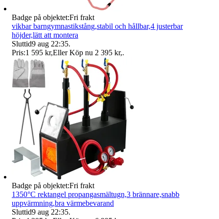
Badge på objektet:
Fri frakt
vikbar barngymnastikstång,stabil och hållbar,4 justerbar
höjder,lätt att montera
Sluttid
9 aug 22:35
.
Pris:
1 595 kr
,
Eller Köp nu
2 395 kr
,
.
Badge på objektet:
Fri frakt
1350°C rektangel propangasmältugn,3 brännare,snabb
uppvärmning,bra värmebevarand
Sluttid
9 aug 22:35
.