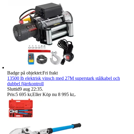
Badge på objektet:
Fri frakt
13500 lb elektrisk vinsch med 27M superstark stålkabel och
dubbel fjärrkontroll
Sluttid
9 aug 22:35
.
Pris:
5 695 kr
,
Eller Köp nu
8 995 kr
,
.