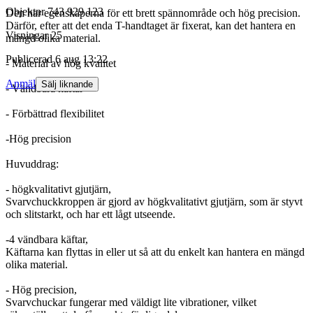
Objektnr
743 929 123
Den har egenskaperna för ett brett spännområde och hög precision.
Därför, efter att det enda T-handtaget är fixerat, kan det hantera en
Visningar
25
mängd olika material.
Publicerad
6 aug 13:22
- Material av hög kvalitet
Anmäl
Sälj liknande
- Vändbara käftar
- Förbättrad flexibilitet
-Hög precision
Huvuddrag:
- högkvalitativt gjutjärn,
Svarvchuckkroppen är gjord av högkvalitativt gjutjärn, som är styvt
och slitstarkt, och har ett lågt utseende.
-4 vändbara käftar,
Käftarna kan flyttas in eller ut så att du enkelt kan hantera en mängd
olika material.
- Hög precision,
Svarvchuckar fungerar med väldigt lite vibrationer, vilket