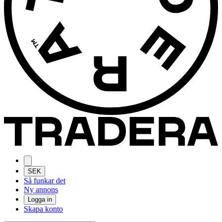
SEK
Så funkar det
Ny annons
Logga in
Skapa konto