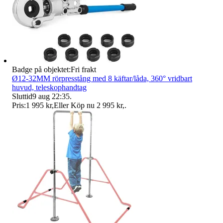
Badge på objektet:
Fri frakt
Ø12-32MM rörpresstång med 8 käftar/låda, 360° vridbart
huvud, teleskophandtag
Sluttid
9 aug 22:35
.
Pris:
1 995 kr
,
Eller Köp nu
2 995 kr
,
.