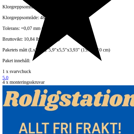
Klorgreppsområde: 7-57 mm (0,276"-2,244")
Klorgreppsområde: 48-125 mm (1,89"-4,92")
Tolerans: =0,07 mm (0,003")
Bruttovikt: 10,84 lbs (4,92 kg)
Paketets mått (LxBxH): 5,9"x5,5"x3,93" (15x14x10 cm)
Paket innehåll:
1 x svarvchuck
5.0
4 x monteringsskruvar
1 x T skiftnyckel
Funktioner och detaljer:
- Högkvalitativt material: Diameter: 125 mm (4,92") / 100 mm
(3,93"). Den 4-käftiga minisvarvchuckkroppen är gjord av gjutjärn
som har klarat stränga kvalitetstester. Så det är robust och hållbart.