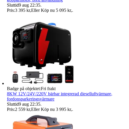
Sluttid
9 aug 22:35
.
Pris:
3 395 kr
,
Eller Köp nu
5 095 kr
,
.
Badge på objektet:
Fri frakt
8KW 12V/24V/220V bärbar integrerad dieselluftvärmare,
fordonsparkeringsvärmare
Sluttid
9 aug 22:35
.
Pris:
2 559 kr
,
Eller Köp nu
3 995 kr
,
.