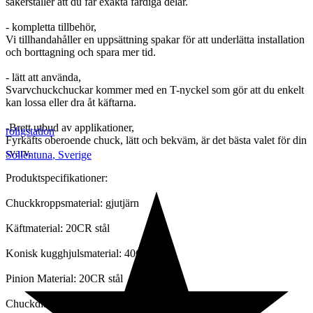
säkerställer att du får exakta färdiga delar.
- kompletta tillbehör,
Vi tillhandahåller en uppsättning spakar för att underlätta installation
och borttagning och spara mer tid.
- lätt att använda,
Svarvchuckchuckar kommer med en T-nyckel som gör att du enkelt
kan lossa eller dra åt käftarna.
-Brett utbud av applikationer,
roligstation
Fyrkäfts oberoende chuck, lätt och bekväm, är det bästa valet för din
svarv.
Sollentuna
,
Sverige
Produktspecifikationer:
Chuckkroppsmaterial: gjutjärn
Käftmaterial: 20CR stål
Konisk kugghjulsmaterial: 40CR stål
Pinion Material: 20CR stål
Chuckdiameter: 125 mm (4,92")