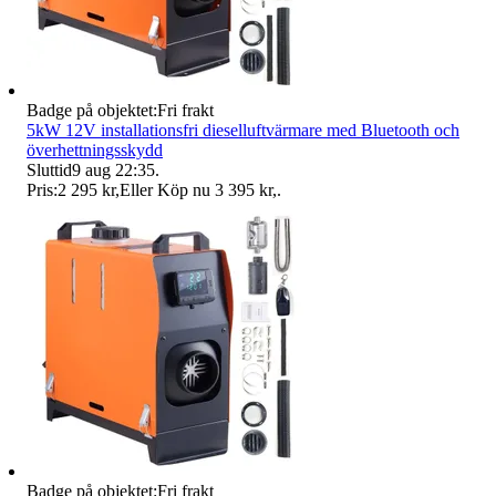
Badge på objektet:
Fri frakt
5kW 12V installationsfri dieselluftvärmare med Bluetooth och
överhettningsskydd
Sluttid
9 aug 22:35
.
Pris:
2 295 kr
,
Eller Köp nu
3 395 kr
,
.
Badge på objektet:
Fri frakt