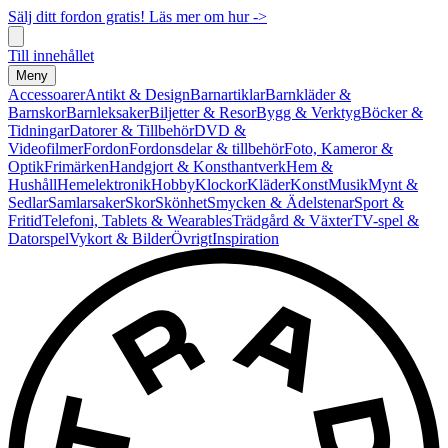
Sälj ditt fordon gratis! Läs mer om hur ->
Till innehållet
Meny
Accessoarer
Antikt & Design
Barnartiklar
Barnkläder &
Barnskor
Barnleksaker
Biljetter & Resor
Bygg & Verktyg
Böcker &
Tidningar
Datorer & Tillbehör
DVD &
Videofilmer
Fordon
Fordonsdelar & tillbehör
Foto, Kameror &
Optik
Frimärken
Handgjort & Konsthantverk
Hem &
Hushåll
Hemelektronik
Hobby
Klockor
Kläder
Konst
Musik
Mynt &
Sedlar
Samlarsaker
Skor
Skönhet
Smycken & Ädelstenar
Sport &
Fritid
Telefoni, Tablets & Wearables
Trädgård & Växter
TV-spel &
Datorspel
Vykort & Bilder
Övrigt
Inspiration