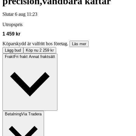
precision,vändbara käftar
Slutar
6 aug 11:23
Utropspris
1 459 kr
Köparskydd är valfritt hos företag.
Läs mer
Lägg bud
Köp nu 2 259 kr
Frakt
Fri frakt Annat fraktsätt
Betalning
Via Tradera