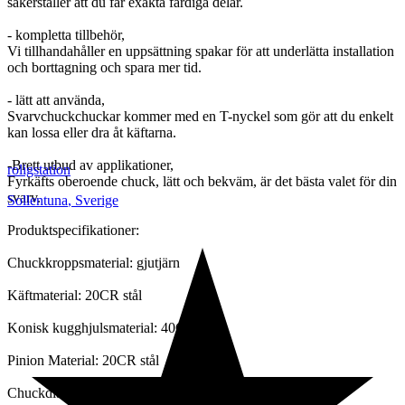
säkerställer att du får exakta färdiga delar.
- kompletta tillbehör,
Vi tillhandahåller en uppsättning spakar för att underlätta installation
och borttagning och spara mer tid.
- lätt att använda,
Svarvchuckchuckar kommer med en T-nyckel som gör att du enkelt
kan lossa eller dra åt käftarna.
-Brett utbud av applikationer,
roligstation
Fyrkäfts oberoende chuck, lätt och bekväm, är det bästa valet för din
svarv.
Sollentuna
,
Sverige
Produktspecifikationer:
Chuckkroppsmaterial: gjutjärn
Käftmaterial: 20CR stål
Konisk kugghjulsmaterial: 40CR stål
Pinion Material: 20CR stål
Chuckdiameter: 125 mm (4,92")