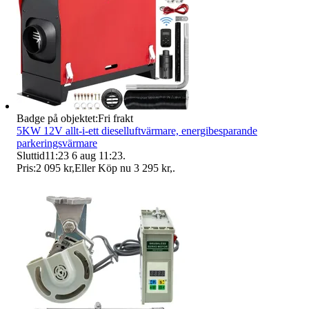
Badge på objektet:
Fri frakt
5KW 12V allt-i-ett dieselluftvärmare, energibesparande
parkeringsvärmare
Sluttid
11:23
6 aug 11:23
.
Pris:
2 095 kr
,
Eller Köp nu
3 295 kr
,
.