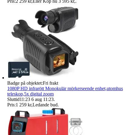
Pris:
2 259 kr
,
Eller Köp nu
3 595 kr
,
.
Badge på objektet:
Fri frakt
1080P HD infrarött Monokulär mörkerseende enhet,utomhus
teleskop,5x digital zoom
Sluttid
11:23
6 aug 11:23
.
Pris:
1 259 kr
,
Ledande bud
.