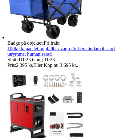
Badge på objektet:
Fri frakt
100kg kapacitet hopfällbar vagn för flera ändamål, stort
utrymme, humaniserad
Sluttid
11:23
6 aug 11:23
.
Pris:
2 395 kr
,
Eller Köp nu
3 695 kr
,
.