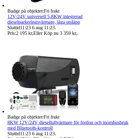
Badge på objektet:
Fri frakt
12V/24V universell 5-8KW integrerad
dieselparkeringsvärmare, låga utsläpp
Sluttid
11:23
6 aug 11:23
.
Pris:
2 195 kr
,
Eller Köp nu
3 359 kr
,
.
Badge på objektet:
Fri frakt
8KW 12V/24V dieselluftvärmare för fordon och inomhusbruk
med Bluetooth-kontroll
Sluttid
11:23
6 aug 11:23
.