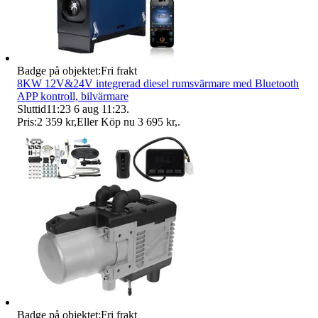
Badge på objektet:
Fri frakt
8KW 12V&24V integrerad diesel rumsvärmare med Bluetooth
APP kontroll, bilvärmare
Sluttid
11:23
6 aug 11:23
.
Pris:
2 359 kr
,
Eller Köp nu
3 695 kr
,
.
Badge på objektet:
Fri frakt