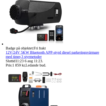
Badge på objektet:
Fri frakt
12V/24V 5KW Bluetooth APP-styrd diesel parkeringsvärmare
med timer,3 styrmetoder
Sluttid
11:23
6 aug 11:23
.
Pris:
1 859 kr
,
Ledande bud
.