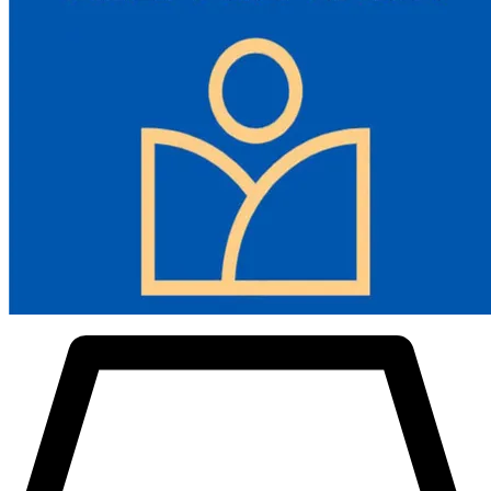
- Vändbar gripsats: Svarvchucken är utrustad med tre inåtstegade
käftar, som kan klämma olika former av råmaterial inåt eller utåt
stegvis.
- Förbättrad flexibilitet: T-Clamp-nyckeln för svarvdelar gör att olika
arbetsstycken kan monteras. Enkel hantering minskar
konverteringstiden för din bekvämlighet.
- Hög precision: Den 4-käftade svarvchucken fungerar exakt och
lagertoleransen är =0,07 mm (0,003 tum), vilket säkerställer att
metallbearbetningen är tillfredsställande.
- Utmärkt mångsidighet: Denna hylsa är kompakt. Den är lämplig
för montering på metallsvarvchuckar och fastspänning av
arbetsstycken av olika former.