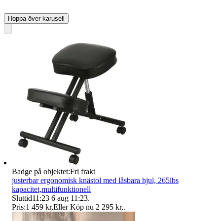
Hoppa över karusell
Badge på objektet:
Fri frakt
justerbar ergonomisk knästol med låsbara hjul, 265lbs
kapacitet,multifunktionell
Sluttid
11:23
6 aug 11:23
.
Pris:
1 459 kr
,
Eller Köp nu
2 295 kr
,
.