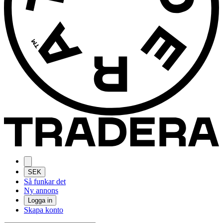
SEK
Så funkar det
Ny annons
Logga in
Skapa konto