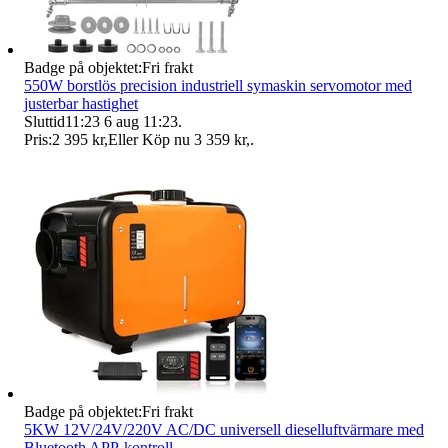
Badge på objektet:
Fri frakt
550W borstlös precision industriell symaskin servomotor med
justerbar hastighet
Sluttid
11:23
6 aug 11:23
.
Pris:
2 395 kr
,
Eller Köp nu
3 359 kr
,
.
Badge på objektet:
Fri frakt
5KW 12V/24V/220V AC/DC universell dieselluftvärmare med
Bluetooth APP-kontroll