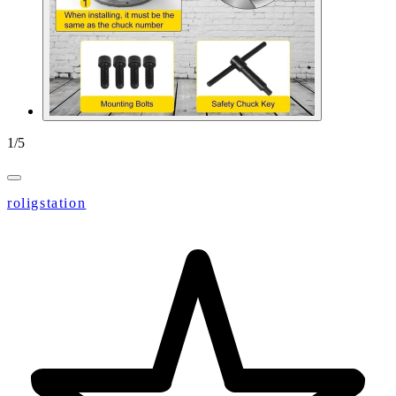
1
/
5
roligstation