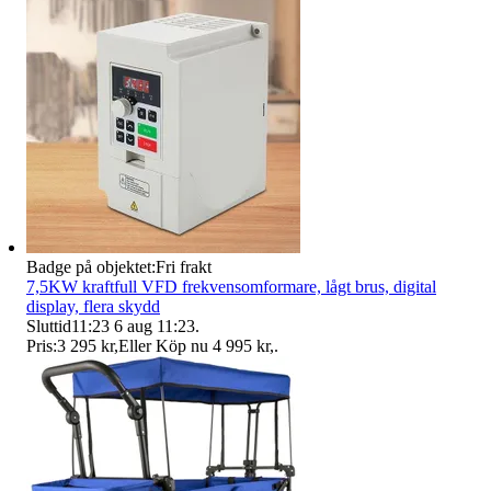
Badge på objektet:
Fri frakt
7,5KW kraftfull VFD frekvensomformare, lågt brus, digital
display, flera skydd
Sluttid
11:23
6 aug 11:23
.
Pris:
3 295 kr
,
Eller Köp nu
4 995 kr
,
.