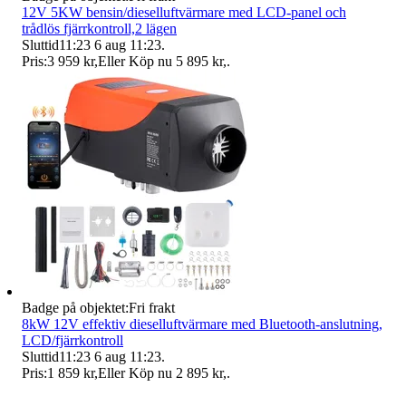
12V 5KW bensin/dieselluftvärmare med LCD-panel och
trådlös fjärrkontroll,2 lägen
Sluttid
11:23
6 aug 11:23
.
Pris:
3 959 kr
,
Eller Köp nu
5 895 kr
,
.
Badge på objektet:
Fri frakt
8kW 12V effektiv dieselluftvärmare med Bluetooth-anslutning,
LCD/fjärrkontroll
Sluttid
11:23
6 aug 11:23
.
Pris:
1 859 kr
,
Eller Köp nu
2 895 kr
,
.