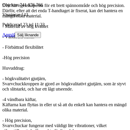
Objektnr
741 676 766
Den har egenskaperna för ett brett spännområde och hög precision.
Därför, efter att det enda T-handtaget är fixerat, kan det hantera en
Visningar
143
mängd olika material.
Publicerad
23 jul 11:23
- Material av hög kvalitet
Anmäl
Sälj liknande
- Vändbara käftar
- Förbättrad flexibilitet
-Hög precision
Huvuddrag:
- högkvalitativt gjutjärn,
Svarvchuckkroppen är gjord av högkvalitativt gjutjärn, som är styvt
och slitstarkt, och har ett lågt utseende.
-4 vändbara käftar,
Käftarna kan flyttas in eller ut så att du enkelt kan hantera en mängd
olika material.
- Hög precision,
Svarvchuckar fungerar med väldigt lite vibrationer, vilket