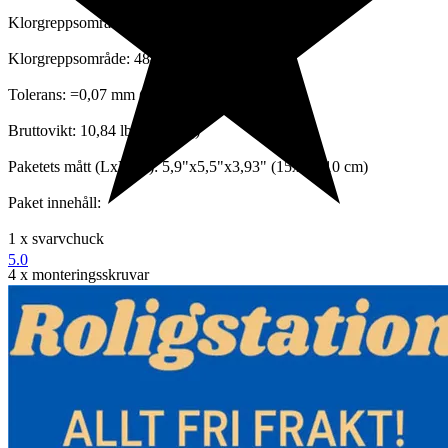
Klorgreppsområde: 7-57 mm (0,276"-2,244")
Klorgreppsområde: 48-125 mm (1,89"-4,92")
Tolerans: =0,07 mm (0,003")
Bruttovikt: 10,84 lbs (4,92 kg)
Paketets mått (LxBxH): 5,9"x5,5"x3,93" (15x14x10 cm)
Paket innehåll:
1 x svarvchuck
5.0
4 x monteringsskruvar
1 x T skiftnyckel
Funktioner och detaljer:
- Högkvalitativt material: Diameter: 125 mm (4,92") / 100 mm
(3,93"). Den 4-käftiga minisvarvchuckkroppen är gjord av gjutjärn
som har klarat stränga kvalitetstester. Så det är robust och hållbart.