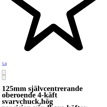
5.0
125mm självcentrerande
oberoende 4-käft
svarvchuck,hög