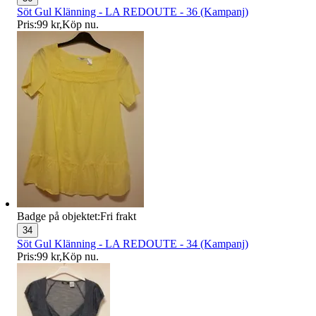
Söt Gul Klänning - LA REDOUTE - 36 (Kampanj)
Pris:
99 kr
,
Köp nu
.
Badge på objektet:
Fri frakt
34
Söt Gul Klänning - LA REDOUTE - 34 (Kampanj)
Pris:
99 kr
,
Köp nu
.