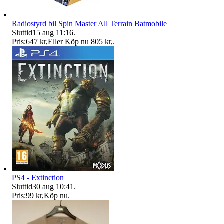
Radiostyrd bil Spin Master All Terrain Batmobile
Sluttid
15 aug 11:16
.
Pris:
647 kr
,
Eller Köp nu
805 kr
,
.
PS4 - Extinction
Sluttid
30 aug 10:41
.
Pris:
99 kr
,
Köp nu
.