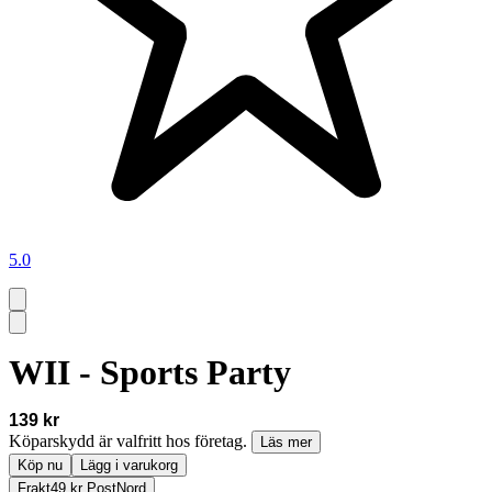
5.0
WII - Sports Party
139 kr
Köparskydd är valfritt hos företag.
Läs mer
Köp nu
Lägg i varukorg
Frakt
49 kr PostNord