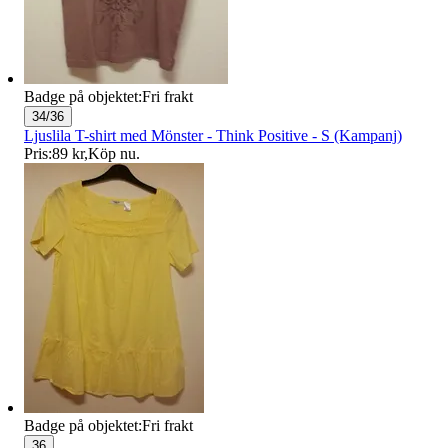
Badge på objektet:
Fri frakt
34/36
Ljuslila T-shirt med Mönster - Think Positive - S (Kampanj)
Pris:
89 kr
,
Köp nu
.
Badge på objektet:
Fri frakt
36