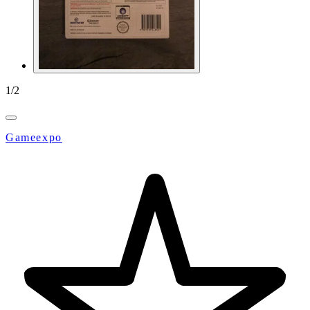
1
/
2
Gameexpo