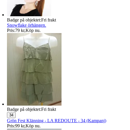
Badge på objektet:
Fri frakt
Snowflake örhängen.
Pris:
79 kr
,
Köp nu
.
Badge på objektet:
Fri frakt
34
Grön Fest Klänning - LA REDOUTE - 34 (Kampanj)
Pris:
99 kr
,
Köp nu
.