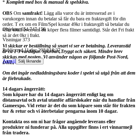
*
Komplett med box & manual & spelskiva.
OBS
Om
samfrakt!
Lägg alla varor du är intresserad av i
varukorgen innan du betalar så får du bara en fraktavgift för din
order. T ex om en Film/Spel kostar 49kr i fraktavgift så betalar du
Objektnr
654 747 158
49kr totalt även om du köper flera filmer samtidigt. Står det Fri frakt
så är det 0kr i frakt.
Visningar
373
Vi skickar er beställning så snart vi ser er betalning. Leveranstid
Publicerad
11 dec 2024 18:37
är ca 1-3 vardagar. Spårbart,Tryggt och säkert. Mindre brev
skickas med posten. Vi använder någon av följande Post-Nord,
Anmäl
Sälj liknande
DHL, Schenker.
Om det ingår nedladdningsbara koder i spelet så utgå från att dem
är förbrukade.
14 dagars ångerrätt:
Som köpare har du 14 dagars ångerrätt enligt lag om
distansavtal och avtal utanför affärslokaler när du handlar från
Gameexpo. Vid retur är det du som köpare som står för frakten
tur & retur och vi återbetalar pengarna inom 10 dagar.
Kontakta oss om ni har frågor angående leverans eller
produkter ni funderar på. Alla uppgifter finns i ert vinnarmejl
från tradera.