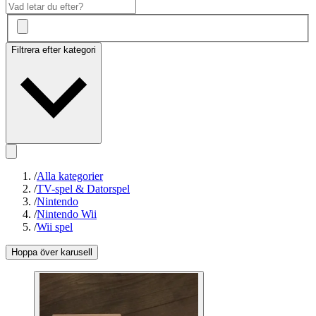
Filtrera efter kategori
/
Alla kategorier
/
TV-spel & Datorspel
/
Nintendo
/
Nintendo Wii
/
Wii spel
Hoppa över karusell