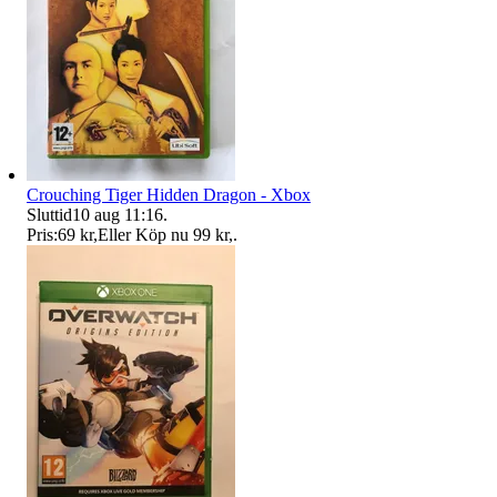
Crouching Tiger Hidden Dragon - Xbox
Sluttid
10 aug 11:16
.
Pris:
69 kr
,
Eller Köp nu
99 kr
,
.