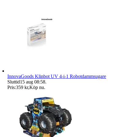
InnovaGoods Klinbot UV 4-i-1 Robotdammsugare
Sluttid
15 aug 08:58
.
Pris:
359 kr
,
Köp nu
.