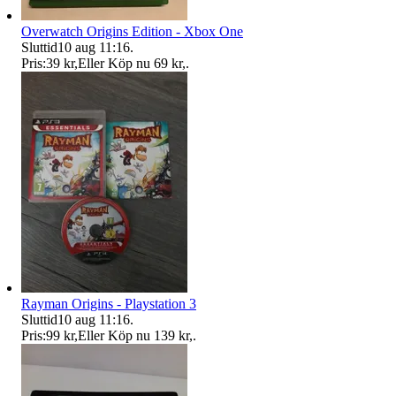
Overwatch Origins Edition - Xbox One
Sluttid
10 aug 11:16
.
Pris:
39 kr
,
Eller Köp nu
69 kr
,
.
Rayman Origins - Playstation 3
Sluttid
10 aug 11:16
.
Pris:
99 kr
,
Eller Köp nu
139 kr
,
.