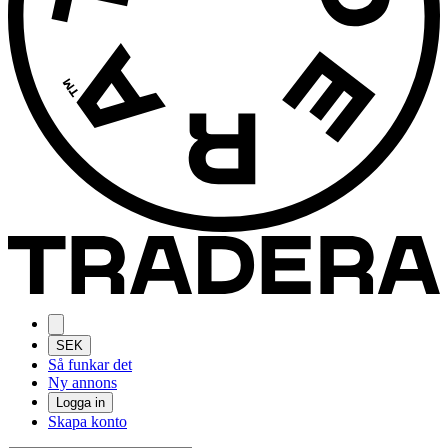
SEK
Så funkar det
Ny annons
Logga in
Skapa konto