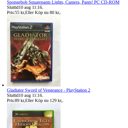
Spongebob Squarepants Lights, Camera, Pants! PC CD-ROM
Sluttid
10 aug 11:16
.
Pris:
55 kr
,
Eller Köp nu
80 kr
,
.
Gladiator Sword of Vengeance - PlayStation 2
Sluttid
10 aug 11:16
.
Pris:
89 kr
,
Eller Köp nu
129 kr
,
.