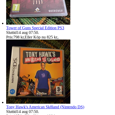
Tower of Guns Special Edition PS3
Sluttid
14 aug 07:50
.
Pris:
798 kr
,
Eller Köp nu
825 kr
,
.
Tony Hawk's American Sk8land (Nintendo DS)
Sluttid
14 aug 07:50
.