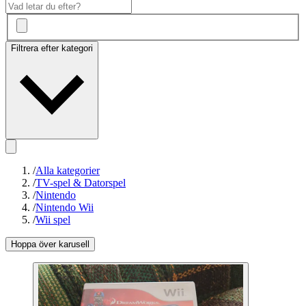
Filtrera efter kategori
/
Alla kategorier
/
TV-spel & Datorspel
/
Nintendo
/
Nintendo Wii
/
Wii spel
Hoppa över karusell