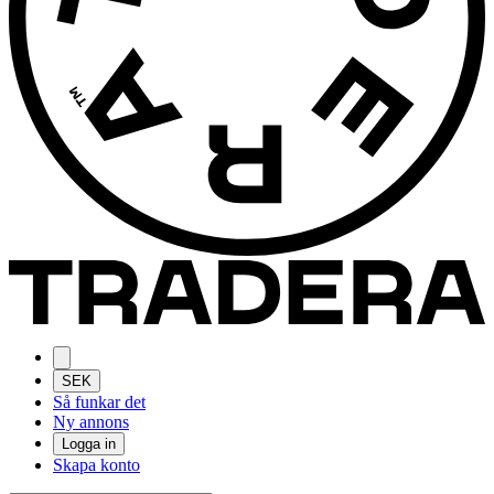
SEK
Så funkar det
Ny annons
Logga in
Skapa konto