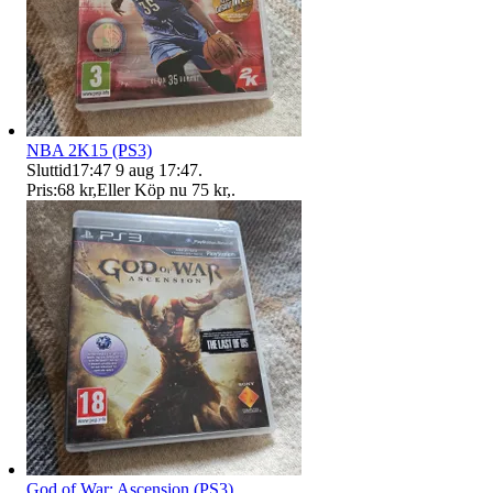
NBA 2K15 (PS3)
Sluttid
17:47
9 aug 17:47
.
Pris:
68 kr
,
Eller Köp nu
75 kr
,
.
God of War: Ascension (PS3)