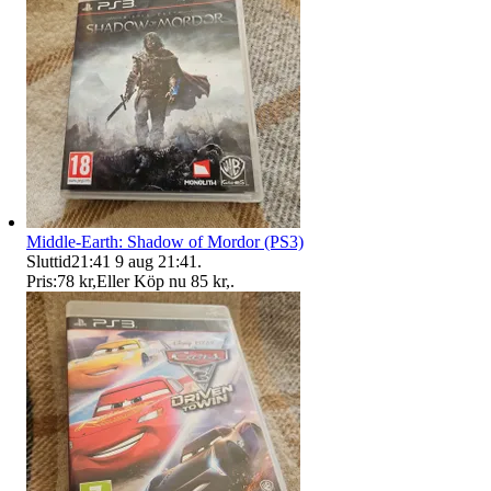
Middle-Earth: Shadow of Mordor (PS3)
Sluttid
21:41
9 aug 21:41
.
Pris:
78 kr
,
Eller Köp nu
85 kr
,
.