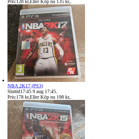
Pris:
128 kr
,
Eller Köp nu
135 kr
,
.
NBA 2K17 (PS3)
Sluttid
17:45
9 aug 17:45
.
Pris:
178 kr
,
Eller Köp nu
198 kr
,
.