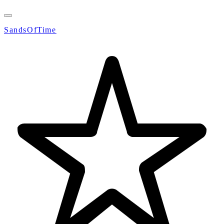
SandsOfTime