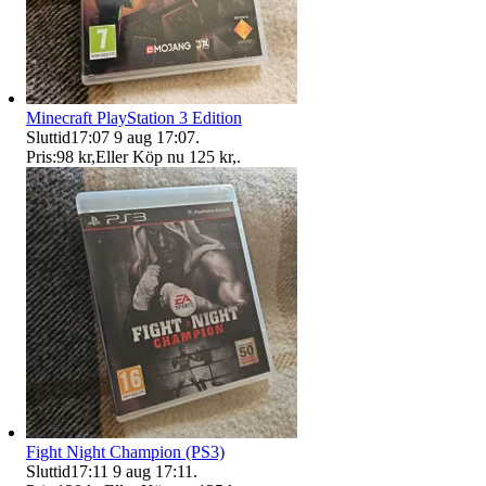
Minecraft PlayStation 3 Edition
Sluttid
17:07
9 aug 17:07
.
Pris:
98 kr
,
Eller Köp nu
125 kr
,
.
Fight Night Champion (PS3)
Sluttid
17:11
9 aug 17:11
.