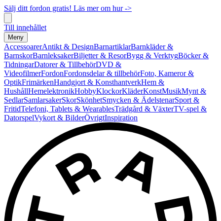
Sälj ditt fordon gratis! Läs mer om hur ->
Till innehållet
Meny
Accessoarer
Antikt & Design
Barnartiklar
Barnkläder &
Barnskor
Barnleksaker
Biljetter & Resor
Bygg & Verktyg
Böcker &
Tidningar
Datorer & Tillbehör
DVD &
Videofilmer
Fordon
Fordonsdelar & tillbehör
Foto, Kameror &
Optik
Frimärken
Handgjort & Konsthantverk
Hem &
Hushåll
Hemelektronik
Hobby
Klockor
Kläder
Konst
Musik
Mynt &
Sedlar
Samlarsaker
Skor
Skönhet
Smycken & Ädelstenar
Sport &
Fritid
Telefoni, Tablets & Wearables
Trädgård & Växter
TV-spel &
Datorspel
Vykort & Bilder
Övrigt
Inspiration