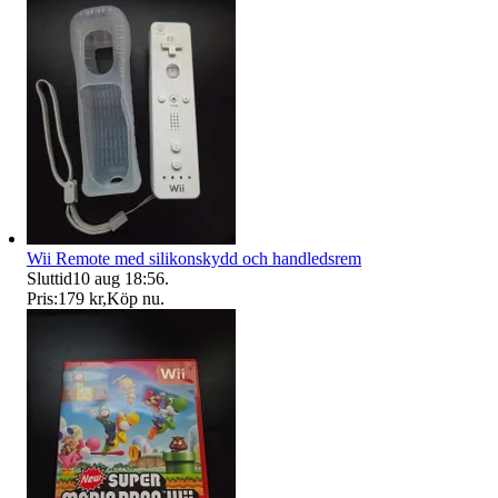
Wii Remote med silikonskydd och handledsrem
Sluttid
10 aug 18:56
.
Pris:
179 kr
,
Köp nu
.