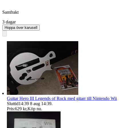
Samfrakt
3 dagar
Hoppa över karusell
Guitar Hero III Legends of Rock med gitarr till Nintendo Wii
Sluttid
14:39
8 aug 14:39
.
Pris:
629 kr
,
Köp nu
.