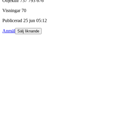
Objektnr
737 793 676
Visningar
70
Publicerad
25 jun 05:12
Anmäl
Sälj liknande