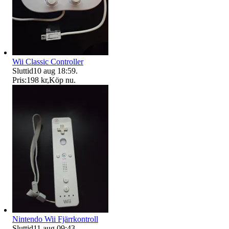
Wii Classic Controller
Sluttid
10 aug 18:59
.
Pris:
198 kr
,
Köp nu
.
Nintendo Wii Fjärrkontroll
Sluttid
11 aug 09:43
.