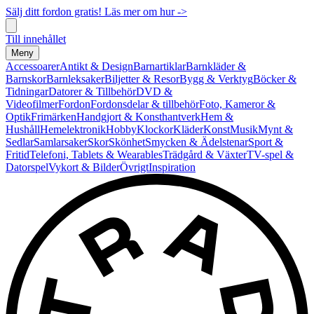
Sälj ditt fordon gratis! Läs mer om hur ->
Till innehållet
Meny
Accessoarer
Antikt & Design
Barnartiklar
Barnkläder &
Barnskor
Barnleksaker
Biljetter & Resor
Bygg & Verktyg
Böcker &
Tidningar
Datorer & Tillbehör
DVD &
Videofilmer
Fordon
Fordonsdelar & tillbehör
Foto, Kameror &
Optik
Frimärken
Handgjort & Konsthantverk
Hem &
Hushåll
Hemelektronik
Hobby
Klockor
Kläder
Konst
Musik
Mynt &
Sedlar
Samlarsaker
Skor
Skönhet
Smycken & Ädelstenar
Sport &
Fritid
Telefoni, Tablets & Wearables
Trädgård & Växter
TV-spel &
Datorspel
Vykort & Bilder
Övrigt
Inspiration