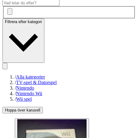
Filtrera efter kategori
/
Alla kategorier
/
TV-spel & Datorspel
/
Nintendo
/
Nintendo Wii
/
Wii spel
Hoppa över karusell