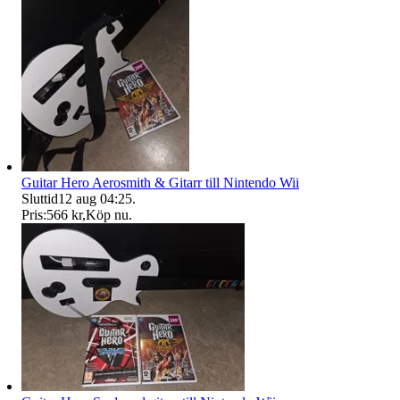
Guitar Hero Aerosmith & Gitarr till Nintendo Wii
Sluttid
12 aug 04:25
.
Pris:
566 kr
,
Köp nu
.