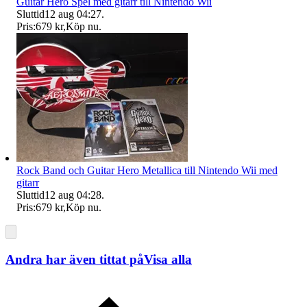
Guitar Hero Spel med gitarr till Nintendo Wii
Sluttid
12 aug 04:27
.
Pris:
679 kr
,
Köp nu
.
Rock Band och Guitar Hero Metallica till Nintendo Wii med
gitarr
Sluttid
12 aug 04:28
.
Pris:
679 kr
,
Köp nu
.
Andra har även tittat på
Visa alla