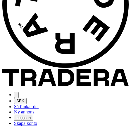
SEK
Så funkar det
Ny annons
Logga in
Skapa konto