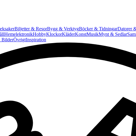
eksaker
Biljetter & Resor
Bygg & Verktyg
Böcker & Tidningar
Datorer &
ll
Hemelektronik
Hobby
Klockor
Kläder
Konst
Musik
Mynt & Sedlar
Saml
 Bilder
Övrigt
Inspiration