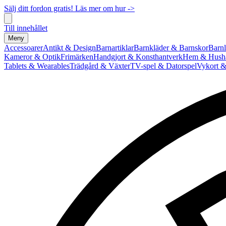
Sälj ditt fordon gratis! Läs mer om hur ->
Till innehållet
Meny
Accessoarer
Antikt & Design
Barnartiklar
Barnkläder & Barnskor
Barnl
Kameror & Optik
Frimärken
Handgjort & Konsthantverk
Hem & Hushå
Tablets & Wearables
Trädgård & Växter
TV-spel & Datorspel
Vykort &