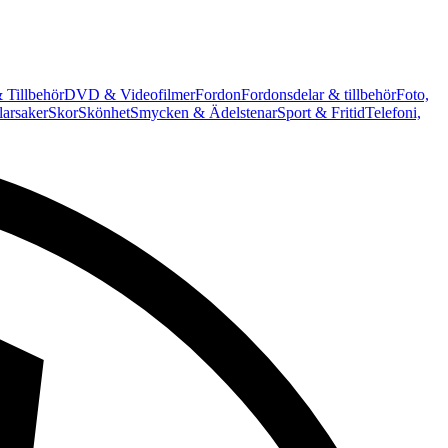
 Tillbehör
DVD & Videofilmer
Fordon
Fordonsdelar & tillbehör
Foto,
arsaker
Skor
Skönhet
Smycken & Ädelstenar
Sport & Fritid
Telefoni,