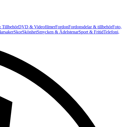
 Tillbehör
DVD & Videofilmer
Fordon
Fordonsdelar & tillbehör
Foto,
arsaker
Skor
Skönhet
Smycken & Ädelstenar
Sport & Fritid
Telefoni,