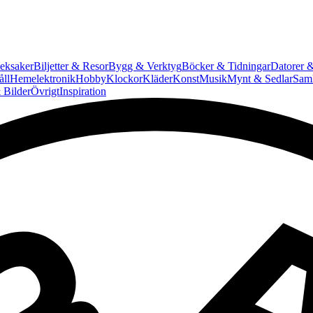
eksaker
Biljetter & Resor
Bygg & Verktyg
Böcker & Tidningar
Datorer &
ll
Hemelektronik
Hobby
Klockor
Kläder
Konst
Musik
Mynt & Sedlar
Saml
 Bilder
Övrigt
Inspiration