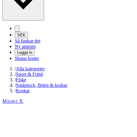
SEK
Så funkar det
Ny annons
Logga in
Skapa konto
/
Alla kategorier
/
Sport & Fritid
/
Fiske
/
Småplock, flöten & krokar
/
Krokar
Mister X