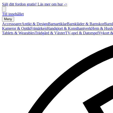
Sälj ditt fordon gratis! Läs mer om hur ->
Till innehållet
Meny
Accessoarer
Antikt & Design
Barnartiklar
Barnkläder & Barnskor
Barnl
Kameror & Optik
Frimärken
Handgjort & Konsthantverk
Hem & Hushå
Tablets & Wearables
Trädgård & Växter
TV-spel & Datorspel
Vykort &