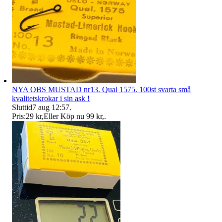
NYA OBS MUSTAD nr13. Qual 1575. 100st svarta små
kvalitetskrokar i sin ask !
Sluttid
7 aug 12:57
.
Pris:
29 kr
,
Eller Köp nu
99 kr
,
.