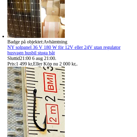
Badge på objektet:
Avhämtning
NY solpanel 36 V 180 W för 12V eller 24V utan regulator
husvagn husbil stuga båt
Sluttid
21:00
6 aug 21:00
.
Pris:
1 499 kr
,
Eller Köp nu
2 000 kr
,
.