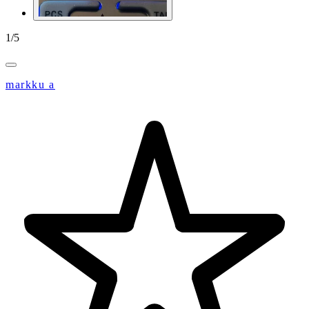
1
/
5
markku a