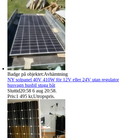
Badge på objektet:
Avhämtning
NY solpanel 40V 410W för 12V eller 24V utan regulator
husvagn husbil stuga båt
Sluttid
20:58
6 aug 20:58
.
Pris:
1 495 kr
,
Utropspris
.