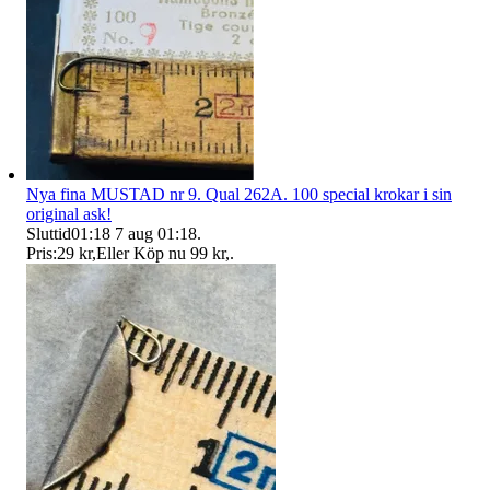
Nya fina MUSTAD nr 9. Qual 262A. 100 special krokar i sin
original ask!
Sluttid
01:18
7 aug 01:18
.
Pris:
29 kr
,
Eller Köp nu
99 kr
,
.