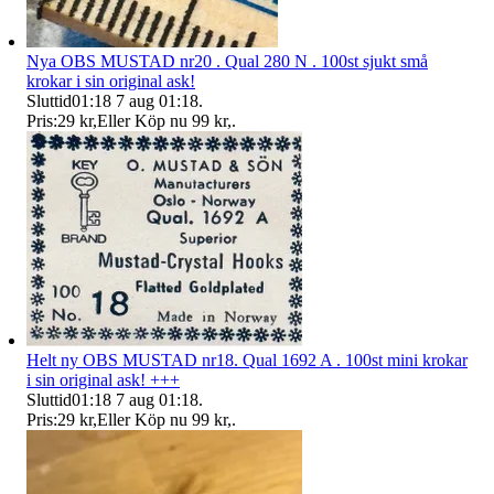
Nya OBS MUSTAD nr20 . Qual 280 N . 100st sjukt små
krokar i sin original ask!
Sluttid
01:18
7 aug 01:18
.
Pris:
29 kr
,
Eller Köp nu
99 kr
,
.
Helt ny OBS MUSTAD nr18. Qual 1692 A . 100st mini krokar
i sin original ask! +++
Sluttid
01:18
7 aug 01:18
.
Pris:
29 kr
,
Eller Köp nu
99 kr
,
.