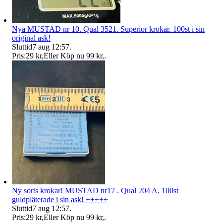
Nya MUSTAD nr 10. Qual 3521. Superior krokar. 100st i sin
original ask!
Sluttid
7 aug 12:57
.
Pris:
29 kr
,
Eller Köp nu
99 kr
,
.
Ny sorts krokar! MUSTAD nr17 . Qual 204 A. 100st
guldpläterade i sin ask! +++++
Sluttid
7 aug 12:57
.
Pris:
29 kr
,
Eller Köp nu
99 kr
,
.