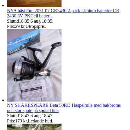
NYA bäst före 2031 07 CR2430 2-pack Lithium batterier CR
2430 3V PKCell batteri.
Sluttid
18:35
6 aug 18:35
.
Pris:
29 kr
,
Utropspris
.
NY SHAKESPEARE Beta 50RD Haspelrulle med bakbroms
och stor spole på spolad lina
Sluttid
18:47
6 aug 18:47
.
Pris:
179 kr
,
Ledande bud
.