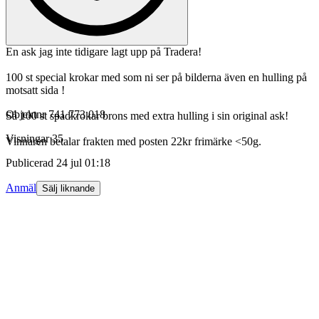
En ask jag inte tidigare lagt upp på Tradera!
100 st special krokar med som ni ser på bilderna även en hulling på
motsatt sida !
Objektnr
741 773 018
Så 100 st spadkrokar brons med extra hulling i sin original ask!
Visningar
35
Vinnaren betalar frakten med posten 22kr frimärke <50g.
Publicerad
24 jul 01:18
Anmäl
Sälj liknande