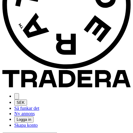
SEK
Så funkar det
Ny annons
Logga in
Skapa konto