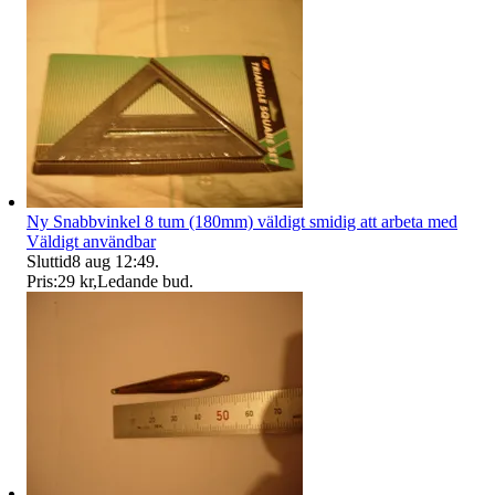
Ny Snabbvinkel 8 tum (180mm) väldigt smidig att arbeta med
Väldigt användbar
Sluttid
8 aug 12:49
.
Pris:
29 kr
,
Ledande bud
.