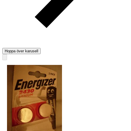
Hoppa över karusell