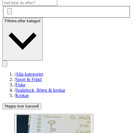
Filtrera efter kategori
/
Alla kategorier
/
Sport & Fritid
/
Fiske
/
Småplock, flöten & krokar
/
Krokar
Hoppa över karusell