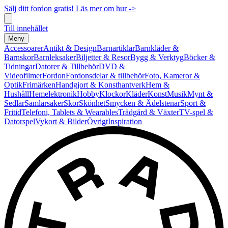
Sälj ditt fordon gratis! Läs mer om hur ->
Till innehållet
Meny
Accessoarer
Antikt & Design
Barnartiklar
Barnkläder &
Barnskor
Barnleksaker
Biljetter & Resor
Bygg & Verktyg
Böcker &
Tidningar
Datorer & Tillbehör
DVD &
Videofilmer
Fordon
Fordonsdelar & tillbehör
Foto, Kameror &
Optik
Frimärken
Handgjort & Konsthantverk
Hem &
Hushåll
Hemelektronik
Hobby
Klockor
Kläder
Konst
Musik
Mynt &
Sedlar
Samlarsaker
Skor
Skönhet
Smycken & Ädelstenar
Sport &
Fritid
Telefoni, Tablets & Wearables
Trädgård & Växter
TV-spel &
Datorspel
Vykort & Bilder
Övrigt
Inspiration