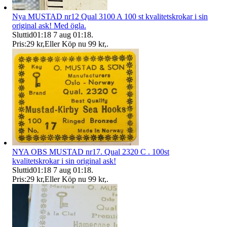
Nya MUSTAD nr12 Qual 3100 A 100 st kvalitetskrokar i sin
original ask! Med ögla.
Sluttid
01:18
7 aug 01:18
.
Pris:
29 kr
,
Eller Köp nu
99 kr
,
.
NYA OBS MUSTAD nr17. Qual 2320 C . 100st
kvalitetskrokar i sin original ask!
Sluttid
01:18
7 aug 01:18
.
Pris:
29 kr
,
Eller Köp nu
99 kr
,
.