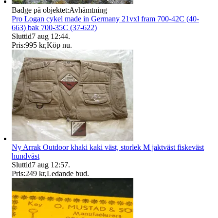
Badge på objektet:
Avhämtning
Pro Logan cykel made in Germany 21vxl fram 700-42C (40-
663) bak 700-35C (37-622)
Sluttid
7 aug 12:44
.
Pris:
995 kr
,
Köp nu
.
Ny Arrak Outdoor khaki kaki väst, storlek M jaktväst fiskeväst
hundväst
Sluttid
7 aug 12:57
.
Pris:
249 kr
,
Ledande bud
.