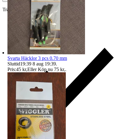
Traderas köparskydd
Svarta Häcklor 3 pcs 0.70 mm
Sluttid
19:39
8 aug 19:39
.
Pris:
45 kr
,
Eller Köp nu
75 kr
,
.