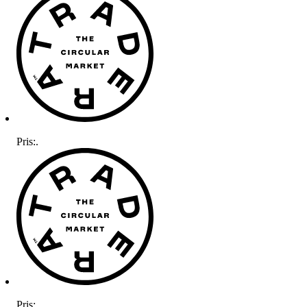
Pris:
.
Pris:
.