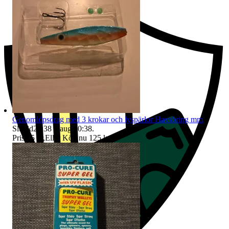
Genomlöpsdrag med 3 krokar och lyspärlor Havsöring mm
Sluttid
20:38
8 aug 20:38
.
Pris:
85 kr
,
Eller Köp nu
125 kr
,
.