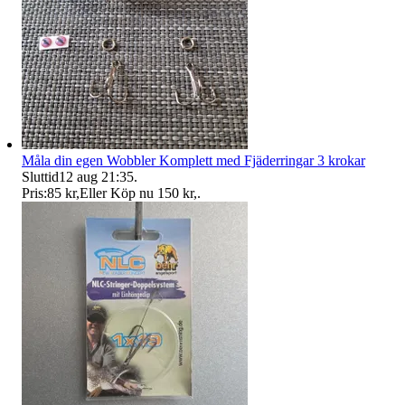
Måla din egen Wobbler Komplett med Fjäderringar 3 krokar
Sluttid
12 aug 21:35
.
Pris:
85 kr
,
Eller Köp nu
150 kr
,
.