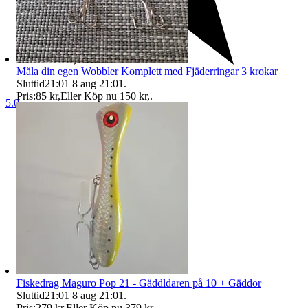
Måla din egen Wobbler Komplett med Fjäderringar 3 krokar
Sluttid
21:01
8 aug 21:01
.
Pris:
85 kr
,
Eller Köp nu
150 kr
,
.
5.0
Fiskedrag Maguro Pop 21 - Gäddldaren på 10 + Gäddor
Sluttid
21:01
8 aug 21:01
.
Pris:
279 kr
,
Eller Köp nu
379 kr
,
.