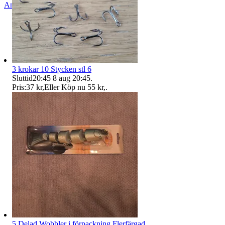
Anmäl
Sälj liknande
3 krokar 10 Stycken stl 6
Sluttid
20:45
8 aug 20:45
.
Pris:
37 kr
,
Eller Köp nu
55 kr
,
.
5 Delad Wobbler i förpackning Flerfärgad