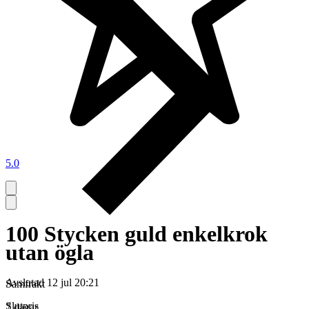
5.0
100 Stycken guld enkelkrok
utan ögla
Avslutad
12 jul 20:21
Samfrakt
Slutpris
7 dagar