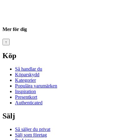
Mer för dig
↑
Köp
Så handlar du
Köparskydd
Kategorier
Populära varumärken
Inspiration
Presentkort
Authenticated
Sälj
Så säljer du privat
Sälj som företag