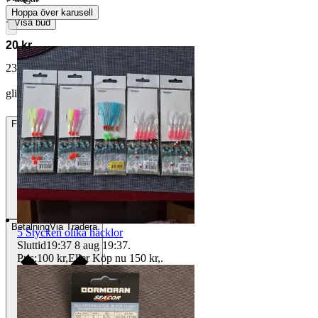
Hoppa över karusell
∙
Visa bud
20 kr
23 kr med köparskydd.
Läs mer
glina-pala vann auktionen
Frakt
22 kr Frimärken
Betalning
Via Tradera
5 Stycken olika häcklor
Sluttid
19:37
8 aug 19:37
.
Pris:
100 kr
,
Eller Köp nu
150 kr
,
.