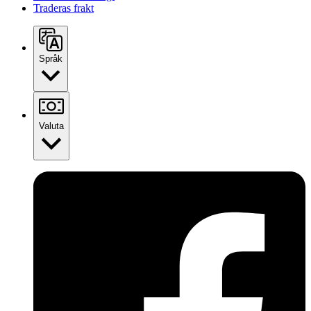
Traderas frakt
Språk
Valuta