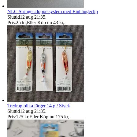
NLC Stringer-doppelsystem med Einhängeclip
Sluttid
12 aug 21:35
.
Pris:
25 kr
,
Eller Köp nu
43 kr
,
.
Tredrag olika färger 14 g / Styck
Sluttid
12 aug 21:35
.
Pris:
125 kr
,
Eller Köp nu
175 kr
,
.