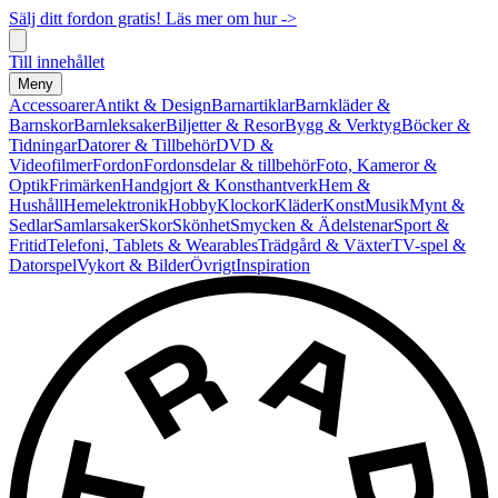
Sälj ditt fordon gratis! Läs mer om hur ->
Till innehållet
Meny
Accessoarer
Antikt & Design
Barnartiklar
Barnkläder &
Barnskor
Barnleksaker
Biljetter & Resor
Bygg & Verktyg
Böcker &
Tidningar
Datorer & Tillbehör
DVD &
Videofilmer
Fordon
Fordonsdelar & tillbehör
Foto, Kameror &
Optik
Frimärken
Handgjort & Konsthantverk
Hem &
Hushåll
Hemelektronik
Hobby
Klockor
Kläder
Konst
Musik
Mynt &
Sedlar
Samlarsaker
Skor
Skönhet
Smycken & Ädelstenar
Sport &
Fritid
Telefoni, Tablets & Wearables
Trädgård & Växter
TV-spel &
Datorspel
Vykort & Bilder
Övrigt
Inspiration