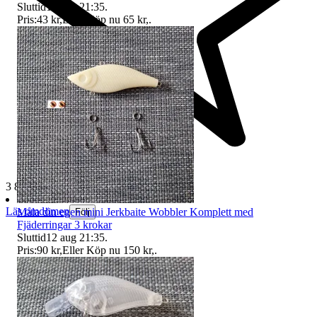
Sluttid
12 aug 21:35
.
Pris:
43 kr
,
Eller Köp nu
65 kr
,
.
3 891 omdömen
Läs omdömen
Måla din egen mini Jerkbaite Wobbler Komplett med
Följ
Fjäderringar 3 krokar
Sluttid
12 aug 21:35
.
Pris:
90 kr
,
Eller Köp nu
150 kr
,
.