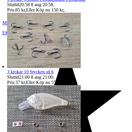
Sluttid
20:58
8 aug 20:58
.
Pris:
85 kr
,
Eller Köp nu
150 kr
,
.
Mister X
EKSJÖ
,
Sverige
3 krokar 10 Stycken stl 6
Sluttid
21:00
8 aug 21:00
.
Pris:
37 kr
,
Eller Köp nu
55 kr
,
.