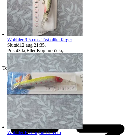
Wobbler 9,5 cm - Två olika färger
Sluttid
12 aug 21:35
.
Pris:
43 kr
,
Eller Köp nu
65 kr
,
.
Toppsäljare
Wobbler Flerfärgad 15.5 cm