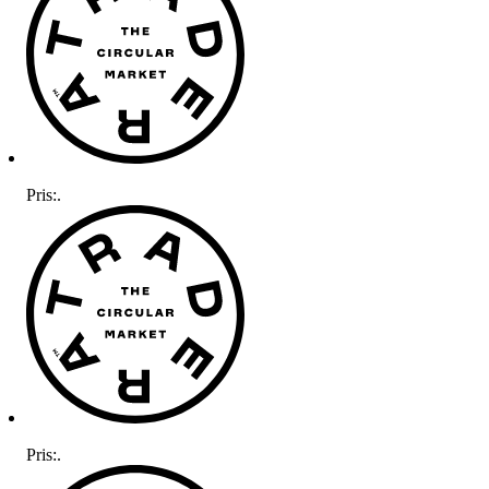
Pris:
.
Pris:
.