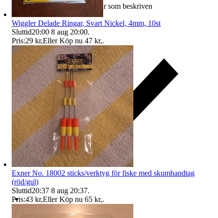
Ersättning om varan inte är som beskriven
Wiggler Delade Ringar, Svart Nickel, 4mm, 10st
Sluttid
20:00
8 aug 20:00
.
Pris:
29 kr
,
Eller Köp nu
47 kr
,
.
Exner No. 18002 sticks/verktyg för fiske med skumhandtag
(röd/gul)
Sluttid
20:37
8 aug 20:37
.
Pris:
43 kr
,
Eller Köp nu
65 kr
,
.
Ersättning om du inte får din vara