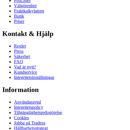
ProLister
Välgörenhet
Fraktkalkylatorn
Butik
Priser
Kontakt & Hjälp
Regler
Press
Säkerhet
FAQ
Vad är nytt?
Kundservice
Integritetsinställningar
Information
Användaravtal
Integritetspolicy
Tillgänglighetsredogörelse
Cookies
Jobba på Tradera
Hållbarhetsstrategi