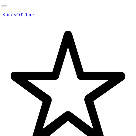
SandsOfTime