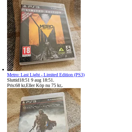
Metro: Last Light - Limited Edition (PS3)
Sluttid
18:51
9 aug 18:51
.
Pris:
68 kr
,
Eller Köp nu
75 kr
,
.