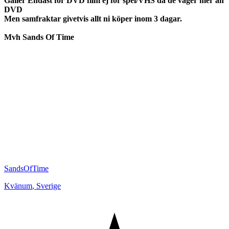
Gäller Endast för DVD film ej för spel/VHS då de väger mer än
DVD
Men samfraktar givetvis allt ni köper inom 3 dagar.
Mvh Sands Of Time
SandsOfTime
Kvänum
,
Sverige