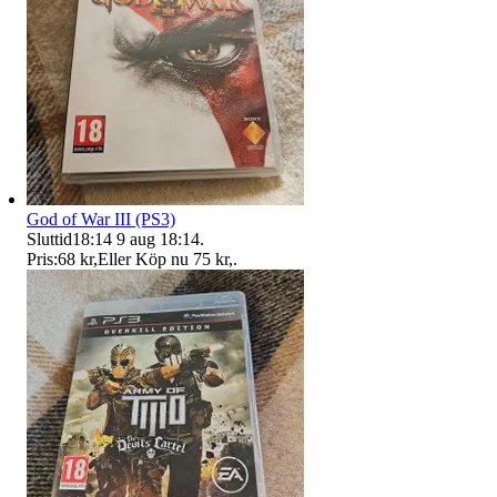
God of War III (PS3)
Sluttid
18:14
9 aug 18:14
.
Pris:
68 kr
,
Eller Köp nu
75 kr
,
.