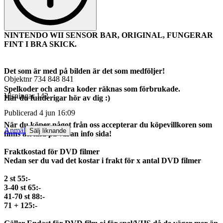
NINTENDO WII SENSOR BAR, ORIGINAL, FUNGERAR
FINT I BRA SKICK.
Det som är med på bilden är det som medföljer!
Objektnr
734 848 841
Spelkoder och andra koder räknas som förbrukade.
Visningar
142
Har du funderigar hör av dig :)
Publicerad
4 jun 16:09
När du köper något från oss accepterar du köpevillkoren som
Anmäl
Sälj liknande
finns att läsa på våran info sida!
Fraktkostad för DVD filmer
Nedan ser du vad det kostar i frakt för x antal DVD filmer
2 st 55:-
3-40 st 65:-
41-70 st 88:-
71 + 125:-