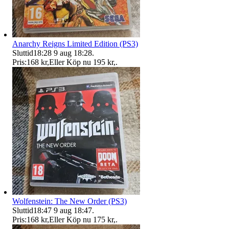
Anarchy Reigns Limited Edition (PS3)
Sluttid
18:28
9 aug 18:28
.
Pris:
168 kr
,
Eller Köp nu
195 kr
,
.
Wolfenstein: The New Order (PS3)
Sluttid
18:47
9 aug 18:47
.
Pris:
168 kr
,
Eller Köp nu
175 kr
,
.