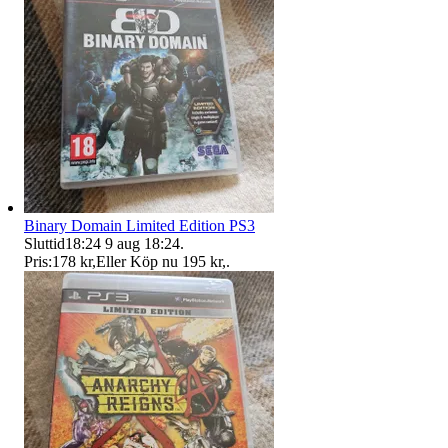
Binary Domain Limited Edition PS3
Sluttid
18:24
9 aug 18:24
.
Pris:
178 kr
,
Eller Köp nu
195 kr
,
.