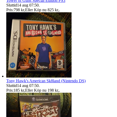
Tower of Guns Special Edition PS3
Sluttid
14 aug 07:50
.
Pris:
798 kr
,
Eller Köp nu
825 kr
,
.
Tony Hawk's American Sk8land (Nintendo DS)
Sluttid
14 aug 07:50
.
Pris:
185 kr
,
Eller Köp nu
198 kr
,
.