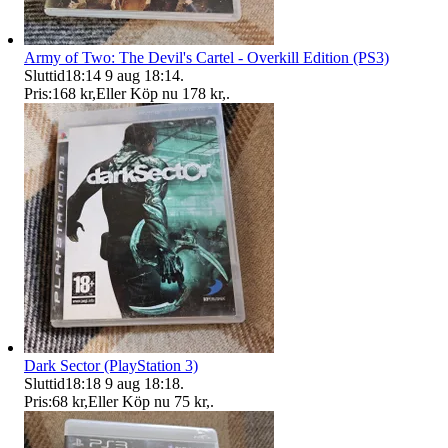
Army of Two: The Devil's Cartel - Overkill Edition (PS3)
Sluttid
18:14
9 aug 18:14
.
Pris:
168 kr
,
Eller Köp nu
178 kr
,
.
Dark Sector (PlayStation 3)
Sluttid
18:18
9 aug 18:18
.
Pris:
68 kr
,
Eller Köp nu
75 kr
,
.