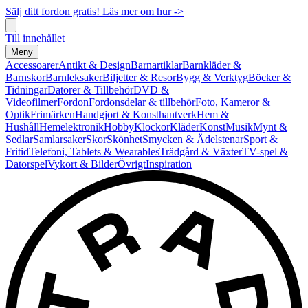
Sälj ditt fordon gratis! Läs mer om hur ->
Till innehållet
Meny
Accessoarer
Antikt & Design
Barnartiklar
Barnkläder &
Barnskor
Barnleksaker
Biljetter & Resor
Bygg & Verktyg
Böcker &
Tidningar
Datorer & Tillbehör
DVD &
Videofilmer
Fordon
Fordonsdelar & tillbehör
Foto, Kameror &
Optik
Frimärken
Handgjort & Konsthantverk
Hem &
Hushåll
Hemelektronik
Hobby
Klockor
Kläder
Konst
Musik
Mynt &
Sedlar
Samlarsaker
Skor
Skönhet
Smycken & Ädelstenar
Sport &
Fritid
Telefoni, Tablets & Wearables
Trädgård & Växter
TV-spel &
Datorspel
Vykort & Bilder
Övrigt
Inspiration