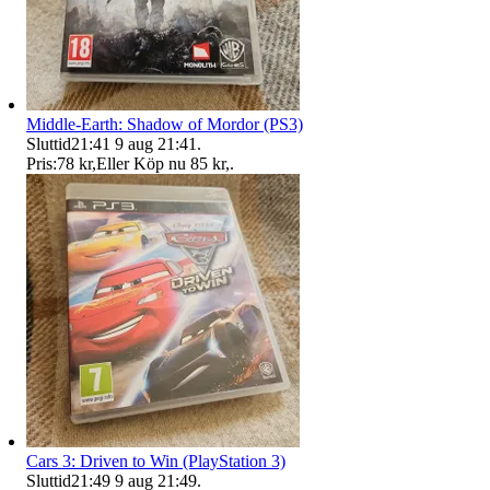
Middle-Earth: Shadow of Mordor (PS3)
Sluttid
21:41
9 aug 21:41
.
Pris:
78 kr
,
Eller Köp nu
85 kr
,
.
Cars 3: Driven to Win (PlayStation 3)
Sluttid
21:49
9 aug 21:49
.