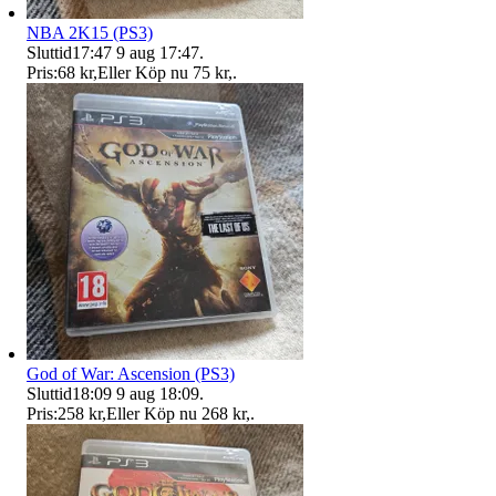
NBA 2K15 (PS3)
Sluttid
17:47
9 aug 17:47
.
Pris:
68 kr
,
Eller Köp nu
75 kr
,
.
God of War: Ascension (PS3)
Sluttid
18:09
9 aug 18:09
.
Pris:
258 kr
,
Eller Köp nu
268 kr
,
.