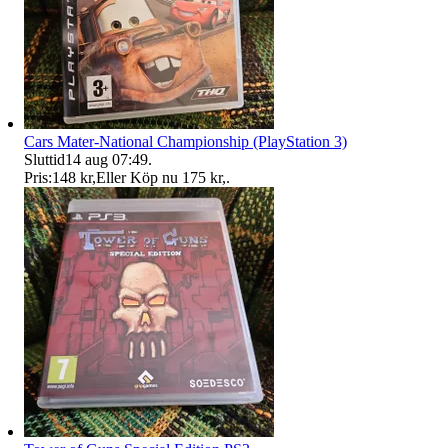
Cars Mater-National Championship (PlayStation 3)
Sluttid
14 aug 07:49
.
Pris:
148 kr
,
Eller Köp nu
175 kr
,
.