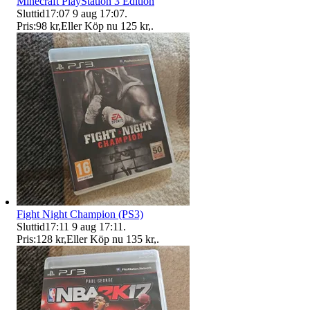
Minecraft PlayStation 3 Edition
Sluttid
17:07
9 aug 17:07
.
Pris:
98 kr
,
Eller Köp nu
125 kr
,
.
Fight Night Champion (PS3)
Sluttid
17:11
9 aug 17:11
.
Pris:
128 kr
,
Eller Köp nu
135 kr
,
.