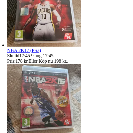
NBA 2K17 (PS3)
Sluttid
17:45
9 aug 17:45
.
Pris:
178 kr
,
Eller Köp nu
198 kr
,
.