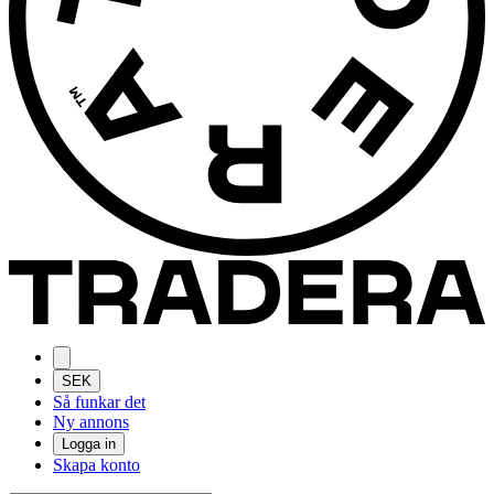
SEK
Så funkar det
Ny annons
Logga in
Skapa konto