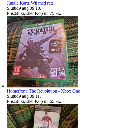
Jungle Kartz Wii med ratt
Sluttid
9 aug 09:10
.
Pris:
68 kr
,
Eller Köp nu
75 kr
,
.
Homefront: The Revolution - Xbox One
Sluttid
9 aug 09:11
.
Pris:
58 kr
,
Eller Köp nu
65 kr
,
.