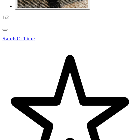
1
/
2
SandsOfTime