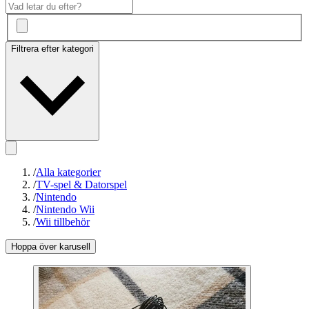
Filtrera efter kategori
/
Alla kategorier
/
TV-spel & Datorspel
/
Nintendo
/
Nintendo Wii
/
Wii tillbehör
Hoppa över karusell