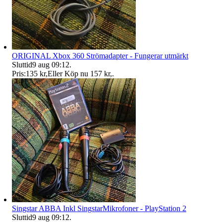
ORIGINAL Xbox 360 Strömadapter - Fungerar utmärkt
Sluttid
9 aug 09:12
.
Pris:
135 kr
,
Eller Köp nu
157 kr
,
.
Singstar ABBA Inkl SingstarMikrofoner - PlayStation 2
Sluttid
9 aug 09:12
.