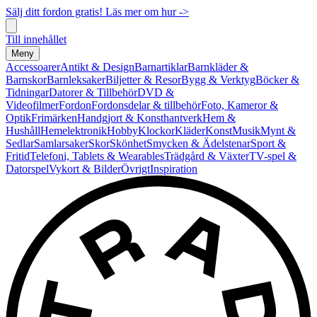
Sälj ditt fordon gratis! Läs mer om hur ->
Till innehållet
Meny
Accessoarer
Antikt & Design
Barnartiklar
Barnkläder &
Barnskor
Barnleksaker
Biljetter & Resor
Bygg & Verktyg
Böcker &
Tidningar
Datorer & Tillbehör
DVD &
Videofilmer
Fordon
Fordonsdelar & tillbehör
Foto, Kameror &
Optik
Frimärken
Handgjort & Konsthantverk
Hem &
Hushåll
Hemelektronik
Hobby
Klockor
Kläder
Konst
Musik
Mynt &
Sedlar
Samlarsaker
Skor
Skönhet
Smycken & Ädelstenar
Sport &
Fritid
Telefoni, Tablets & Wearables
Trädgård & Växter
TV-spel &
Datorspel
Vykort & Bilder
Övrigt
Inspiration