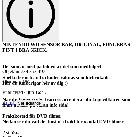
NINTENDO WII SENSOR BAR, ORIGINAL, FUNGERAR
FINT I BRA SKICK.
Det som är med på bilden är det som medföljer!
Objektnr
734 853 497
Spelkoder och andra koder räknas som förbrukade.
Visningar
184
Har du funderigar hör av dig :)
Publicerad
4 jun 16:45
När du köper något från oss accepterar du köpevillkoren som
Anmäl
Sälj liknande
finns att läsa på våran info sida!
Fraktkostad för DVD filmer
Nedan ser du vad det kostar i frakt för x antal DVD filmer
2 st 55:-