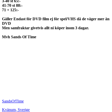
3-40 st 65:-
41-70 st 88:-
71 + 125:-
Gäller Endast för DVD film ej för spel/VHS då de väger mer än
DVD
Men samfraktar givetvis allt ni köper inom 3 dagar.
Mvh Sands Of Time
SandsOfTime
Kvänum
,
Sverige