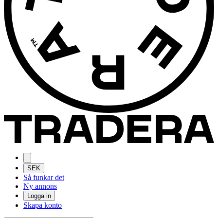
SEK
Så funkar det
Ny annons
Logga in
Skapa konto