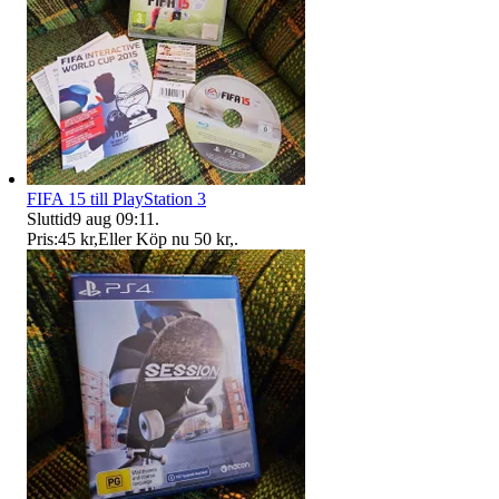
FIFA 15 till PlayStation 3
Sluttid
9 aug 09:11
.
Pris:
45 kr
,
Eller Köp nu
50 kr
,
.