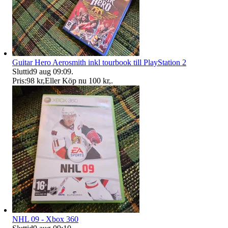
Guitar Hero Aerosmith inkl tourbook till PlayStation 2
Sluttid
9 aug 09:09
.
Pris:
98 kr
,
Eller Köp nu
100 kr
,
.
NHL 09 - Xbox 360