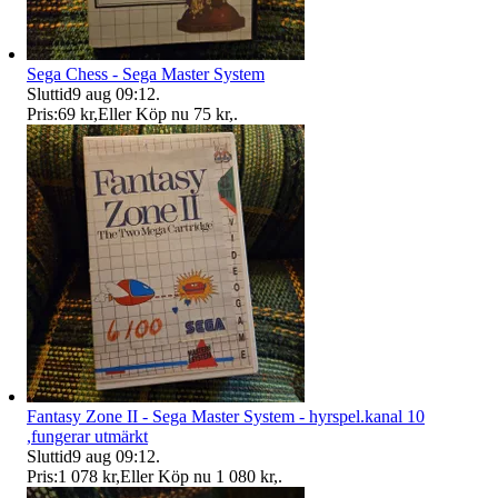
Sega Chess - Sega Master System
Sluttid
9 aug 09:12
.
Pris:
69 kr
,
Eller Köp nu
75 kr
,
.
Fantasy Zone II - Sega Master System - hyrspel.kanal 10
,fungerar utmärkt
Sluttid
9 aug 09:12
.
Pris:
1 078 kr
,
Eller Köp nu
1 080 kr
,
.