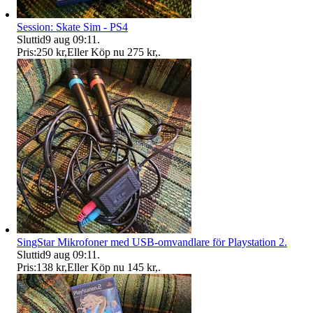
Session: Skate Sim - PS4
Sluttid
9 aug 09:11
.
Pris:
250 kr
,
Eller Köp nu
275 kr
,
.
SingStar Mikrofoner med USB-omvandlare för Playstation 2.
Sluttid
9 aug 09:11
.
Pris:
138 kr
,
Eller Köp nu
145 kr
,
.