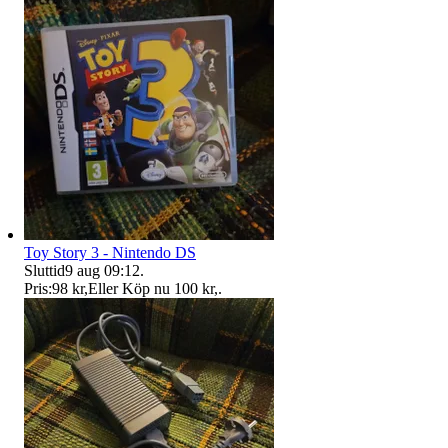
Toy Story 3 - Nintendo DS
Sluttid
9 aug 09:12
.
Pris:
98 kr
,
Eller Köp nu
100 kr
,
.