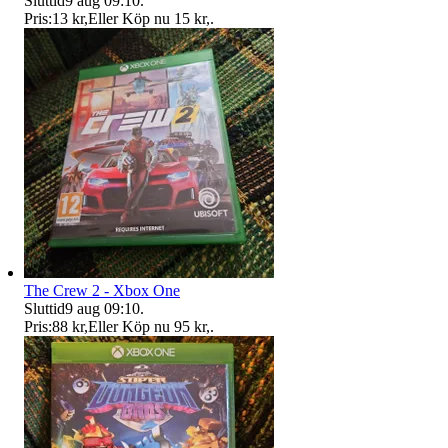
Sluttid
9 aug 09:10
.
Pris:
13 kr
,
Eller Köp nu
15 kr
,
.
The Crew 2 - Xbox One
Sluttid
9 aug 09:10
.
Pris:
88 kr
,
Eller Köp nu
95 kr
,
.