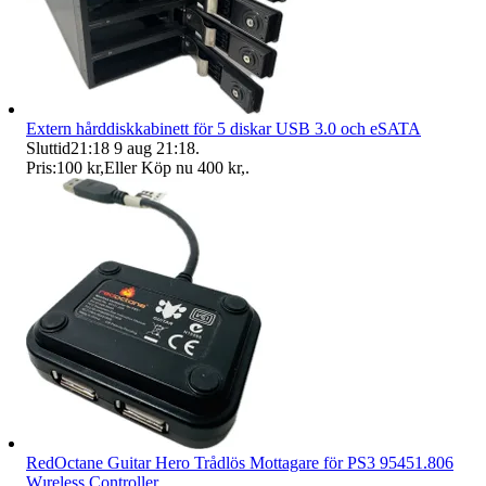
Extern hårddiskkabinett för 5 diskar USB 3.0 och eSATA
Sluttid
21:18
9 aug 21:18
.
Pris:
100 kr
,
Eller Köp nu
400 kr
,
.
RedOctane Guitar Hero Trådlös Mottagare för PS3 95451.806
Wıreless Controller