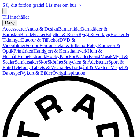
Sälj ditt fordon gratis! Läs mer om hur ->
Till innehållet
Meny
Accessoarer
Antikt & Design
Barnartiklar
Barnkläder &
Barnskor
Barnleksaker
Biljetter & Resor
Bygg & Verktyg
Böcker &
Tidningar
Datorer & Tillbehör
DVD &
Videofilmer
Fordon
Fordonsdelar & tillbehör
Foto, Kameror &
Optik
Frimärken
Handgjort & Konsthantverk
Hem &
Hushåll
Hemelektronik
Hobby
Klockor
Kläder
Konst
Musik
Mynt &
Sedlar
Samlarsaker
Skor
Skönhet
Smycken & Ädelstenar
Sport &
Fritid
Telefoni, Tablets & Wearables
Trädgård & Växter
TV-spel &
Datorspel
Vykort & Bilder
Övrigt
Inspiration