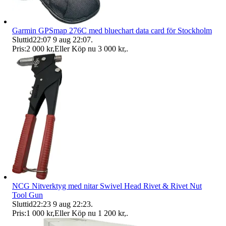
Garmin GPSmap 276C med bluechart data card för Stockholm
Sluttid
22:07
9 aug 22:07
.
Pris:
2 000 kr
,
Eller Köp nu
3 000 kr
,
.
NCG Nitverktyg med nitar Swivel Head Rivet & Rivet Nut
Tool Gun
Sluttid
22:23
9 aug 22:23
.
Pris:
1 000 kr
,
Eller Köp nu
1 200 kr
,
.