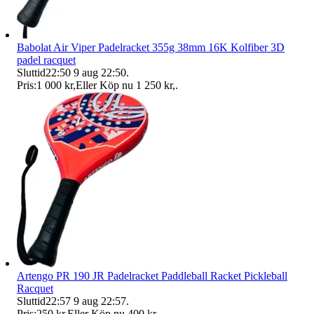
Babolat Air Viper Padelracket 355g 38mm 16K Kolfiber 3D
padel racquet
Sluttid
22:50
9 aug 22:50
.
Pris:
1 000 kr
,
Eller Köp nu
1 250 kr
,
.
Artengo PR 190 JR Padelracket Paddleball Racket Pickleball
Racquet
Sluttid
22:57
9 aug 22:57
.
Pris:
250 kr
,
Eller Köp nu
400 kr
,
.