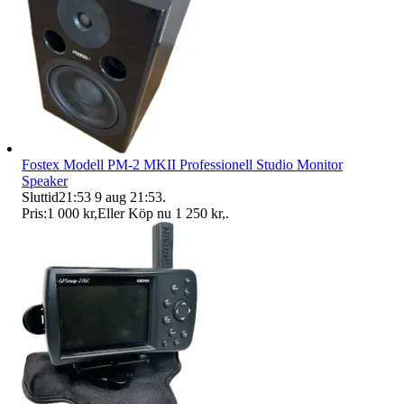
Fostex Modell PM-2 MKII Professionell Studio Monitor
Speaker
Sluttid
21:53
9 aug 21:53
.
Pris:
1 000 kr
,
Eller Köp nu
1 250 kr
,
.