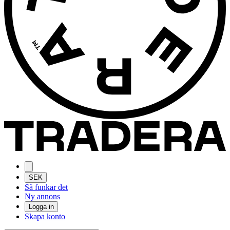
SEK
Så funkar det
Ny annons
Logga in
Skapa konto