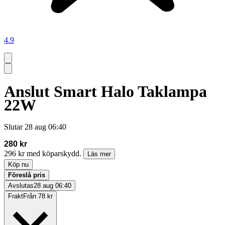
4.9
Anslut Smart Halo Taklampa
22W
Slutar
28 aug 06:40
280 kr
296 kr med köparskydd.
Läs mer
Köp nu
Föreslå pris
Avslutas
28 aug 06:40
Frakt
Från 78 kr