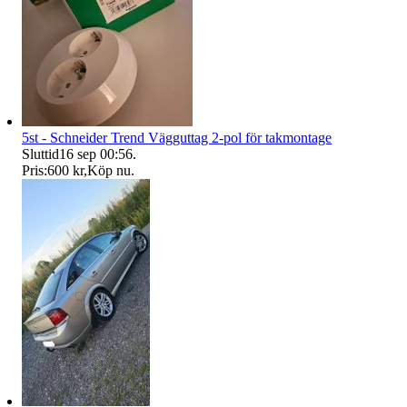
5st - Schneider Trend Vägguttag 2-pol för takmontage
Sluttid
16 sep 00:56
.
Pris:
600 kr
,
Köp nu
.