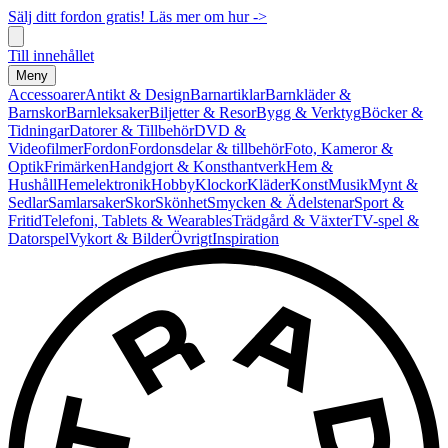
Sälj ditt fordon gratis! Läs mer om hur ->
Till innehållet
Meny
Accessoarer
Antikt & Design
Barnartiklar
Barnkläder &
Barnskor
Barnleksaker
Biljetter & Resor
Bygg & Verktyg
Böcker &
Tidningar
Datorer & Tillbehör
DVD &
Videofilmer
Fordon
Fordonsdelar & tillbehör
Foto, Kameror &
Optik
Frimärken
Handgjort & Konsthantverk
Hem &
Hushåll
Hemelektronik
Hobby
Klockor
Kläder
Konst
Musik
Mynt &
Sedlar
Samlarsaker
Skor
Skönhet
Smycken & Ädelstenar
Sport &
Fritid
Telefoni, Tablets & Wearables
Trädgård & Växter
TV-spel &
Datorspel
Vykort & Bilder
Övrigt
Inspiration