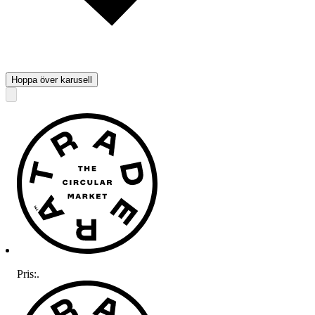
Hoppa över karusell
Pris:
.