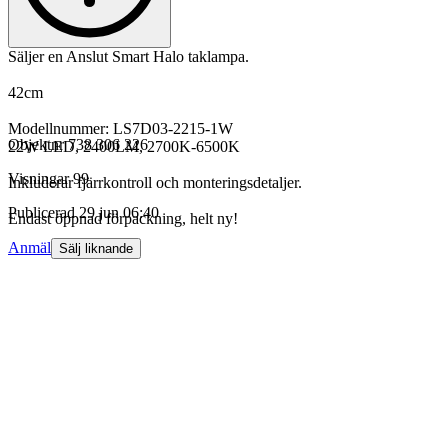
Säljer en Anslut Smart Halo taklampa.
42cm
Modellnummer: LS7D03-2215-1W
Objektnr
738 306 226
22W LED, 2400LM, 2700K-6500K
Visningar
99
Inkluderar fjärrkontroll och monteringsdetaljer.
Publicerad
29 jun 06:40
Endast öppnad förpackning, helt ny!
Anmäl
Sälj liknande