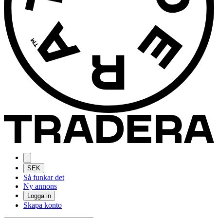
SEK
Så funkar det
Ny annons
Logga in
Skapa konto