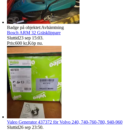
Badge på objektet:
Avhämtning
Bosch ARM 32 Gräsklippare
Sluttid
23 sep 15:03
.
Pris:
600 kr
,
Köp nu
.
Valeo Generator 437372 för Volvo 240, 740-760-780, 940-960
Sluttid
26 sep 23:50
.