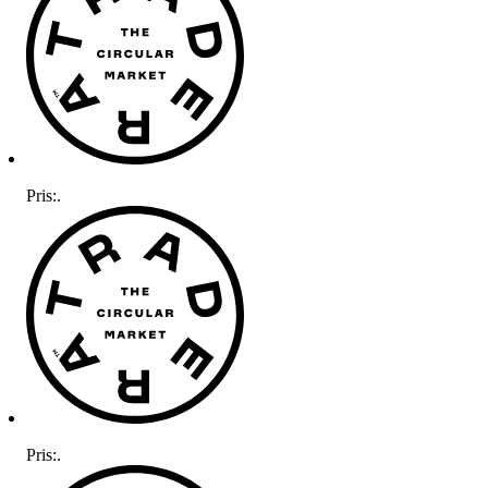
Pris:
.
Pris:
.