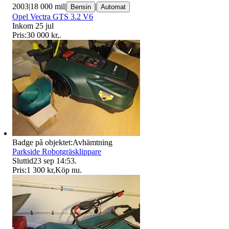
2003
|
18 000 mil
|
|
Bensin
Automat
Opel Vectra GTS 3.2 V6
Inkom 25 jul
Pris:
30 000 kr
,
.
Badge på objektet:
Avhämtning
Parkside Robotgräsklippare
Sluttid
23 sep 14:53
.
Pris:
1 300 kr
,
Köp nu
.