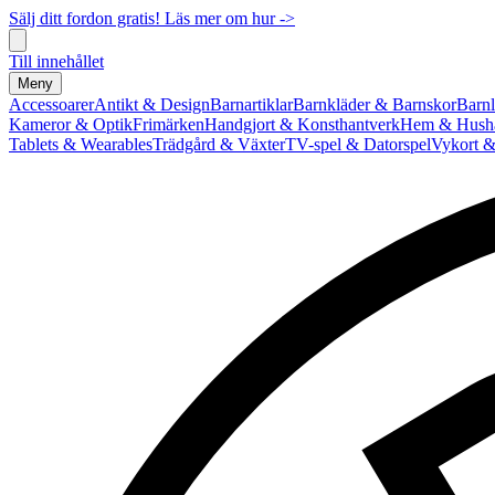
Sälj ditt fordon gratis! Läs mer om hur ->
Till innehållet
Meny
Accessoarer
Antikt & Design
Barnartiklar
Barnkläder & Barnskor
Barnl
Kameror & Optik
Frimärken
Handgjort & Konsthantverk
Hem & Hushå
Tablets & Wearables
Trädgård & Växter
TV-spel & Datorspel
Vykort &