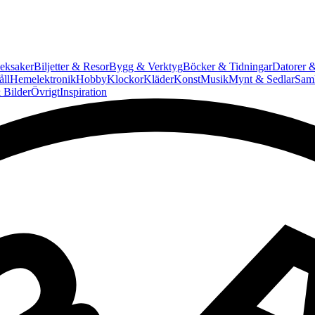
eksaker
Biljetter & Resor
Bygg & Verktyg
Böcker & Tidningar
Datorer &
ll
Hemelektronik
Hobby
Klockor
Kläder
Konst
Musik
Mynt & Sedlar
Saml
 Bilder
Övrigt
Inspiration