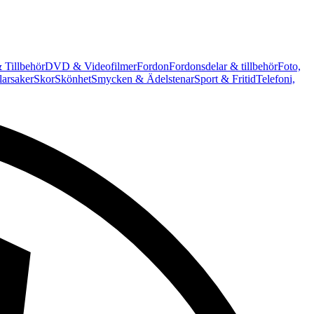
 Tillbehör
DVD & Videofilmer
Fordon
Fordonsdelar & tillbehör
Foto,
arsaker
Skor
Skönhet
Smycken & Ädelstenar
Sport & Fritid
Telefoni,