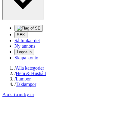
SEK
Så funkar det
Ny annons
Logga in
Skapa konto
/
Alla kategorier
/
Hem & Hushåll
/
Lampor
/
Taklampor
Auktionsbyra