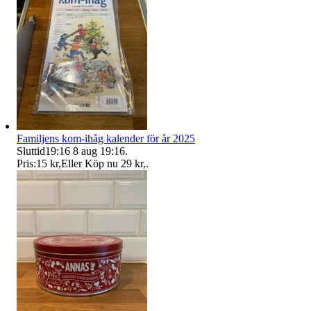
Familjens kom-ihåg kalender för år 2025
Sluttid
19:16
8 aug 19:16
.
Pris:
15 kr
,
Eller Köp nu
29 kr
,
.