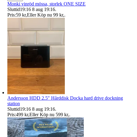
Monki vinröd mössa, storlek ONE SIZE
Sluttid
19:16
8 aug 19:16
.
Pris:
59 kr
,
Eller Köp nu
99 kr
,
.
Andersson HDD 2.5" Hårddisk Docka hard drive dockning
station
Sluttid
19:16
8 aug 19:16
.
Pris:
499 kr
,
Eller Köp nu
599 kr
,
.