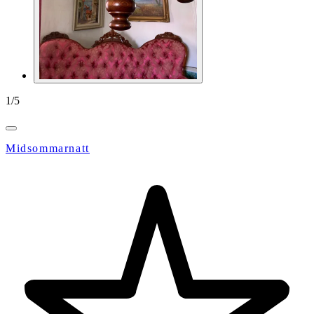
1
/
5
Midsommarnatt