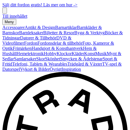
Sälj ditt fordon gratis! Läs mer om hur ->
Till innehållet
Meny
Accessoarer
Antikt & Design
Barnartiklar
Barnkläder &
Barnskor
Barnleksaker
Biljetter & Resor
Bygg & Verktyg
Böcker &
Tidningar
Datorer & Tillbehör
DVD &
Videofilmer
Fordon
Fordonsdelar & tillbehör
Foto, Kameror &
Optik
Frimärken
Handgjort & Konsthantverk
Hem &
Hushåll
Hemelektronik
Hobby
Klockor
Kläder
Konst
Musik
Mynt &
Sedlar
Samlarsaker
Skor
Skönhet
Smycken & Ädelstenar
Sport &
Fritid
Telefoni, Tablets & Wearables
Trädgård & Växter
TV-spel &
Datorspel
Vykort & Bilder
Övrigt
Inspiration