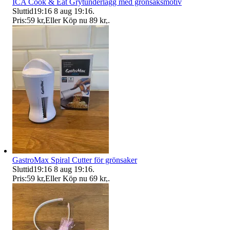
ICA Cook & Eat Grytunderlägg med grönsaksmotiv
Sluttid
19:16
8 aug 19:16
.
Pris:
59 kr
,
Eller Köp nu
89 kr
,
.
GastroMax Spiral Cutter för grönsaker
Sluttid
19:16
8 aug 19:16
.
Pris:
59 kr
,
Eller Köp nu
69 kr
,
.