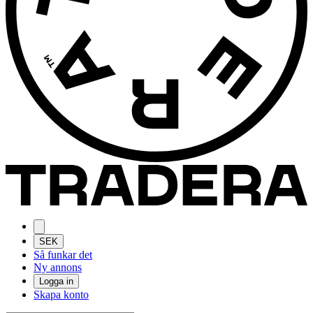
SEK
Så funkar det
Ny annons
Logga in
Skapa konto