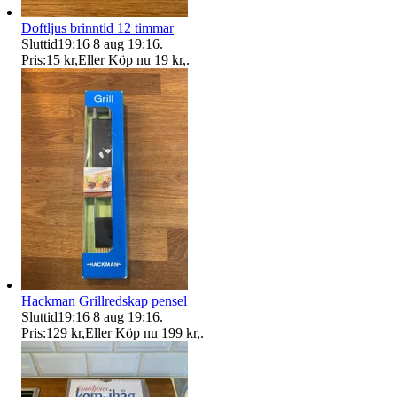
Doftljus brinntid 12 timmar
Sluttid
19:16
8 aug 19:16
.
Pris:
15 kr
,
Eller Köp nu
19 kr
,
.
Hackman Grillredskap pensel
Sluttid
19:16
8 aug 19:16
.
Pris:
129 kr
,
Eller Köp nu
199 kr
,
.