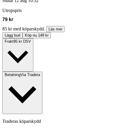
Slutar
12 aug 10:32
Utropspris
79 kr
85 kr med köparskydd.
Läs mer
Lägg bud
Köp nu 149 kr
Frakt
95 kr DSV
Betalning
Via Tradera
Traderas köparskydd