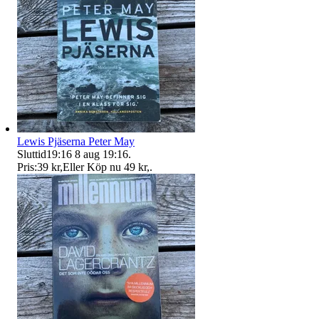
Lewis Pjäserna Peter May
Sluttid
19:16
8 aug 19:16
.
Pris:
39 kr
,
Eller Köp nu
49 kr
,
.