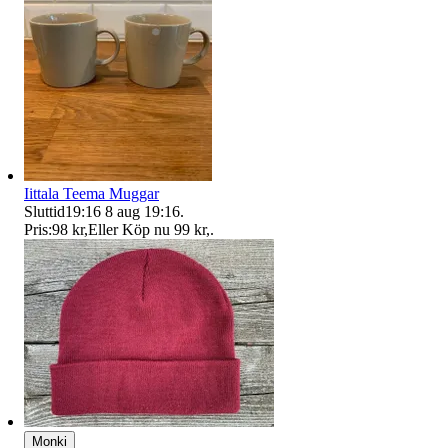
Iittala Teema Muggar
Sluttid
19:16
8 aug 19:16
.
Pris:
98 kr
,
Eller Köp nu
99 kr
,
.
Monki