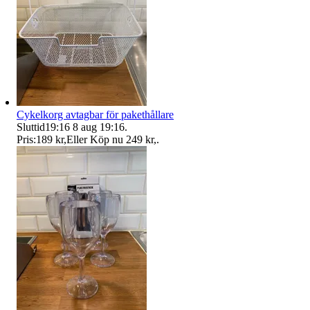
Cykelkorg avtagbar för pakethållare
Sluttid
19:16
8 aug 19:16
.
Pris:
189 kr
,
Eller Köp nu
249 kr
,
.