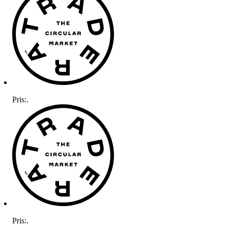
Pris:
.
Pris:
.