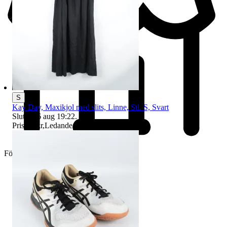
S
Kay Day, Maxikjol med slits, Linne, Stl. S, Svart
Sluttid
16 aug 19:22
.
Pris:
51 kr
,
Ledande bud
.
Företag