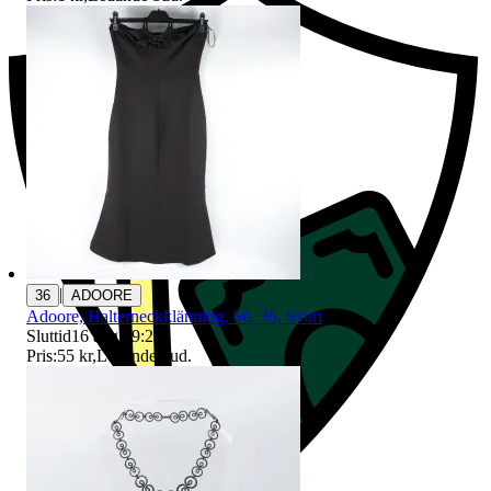
|
36
ADOORE
Adoore, Halterneckklänning, Stl. 36, Svart
Sluttid
16 aug 19:21
.
Pris:
55 kr
,
Ledande bud
.