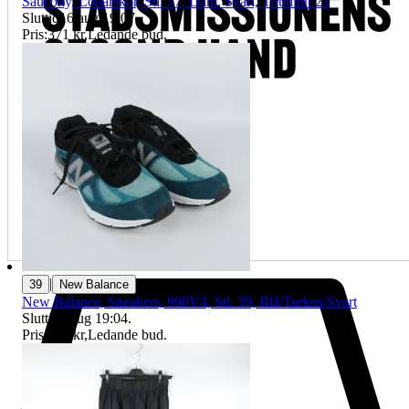
Saucony, Löparskor, Stl. 37, Dam, Svart, Triumph 23
Sluttid
16 aug 19:07
.
Pris:
371 kr
,
Ledande bud
.
|
39
New Balance
New Balance, Sneakers, 990V4, Stl. 39, Blå/Turkos/Svart
Sluttid
9 aug 19:04
.
Pris:
200 kr
,
Ledande bud
.