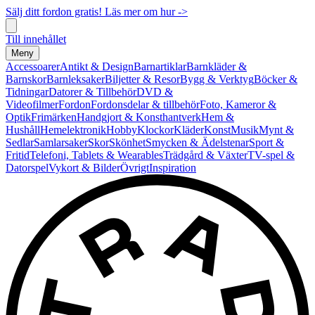
Sälj ditt fordon gratis! Läs mer om hur ->
Till innehållet
Meny
Accessoarer
Antikt & Design
Barnartiklar
Barnkläder &
Barnskor
Barnleksaker
Biljetter & Resor
Bygg & Verktyg
Böcker &
Tidningar
Datorer & Tillbehör
DVD &
Videofilmer
Fordon
Fordonsdelar & tillbehör
Foto, Kameror &
Optik
Frimärken
Handgjort & Konsthantverk
Hem &
Hushåll
Hemelektronik
Hobby
Klockor
Kläder
Konst
Musik
Mynt &
Sedlar
Samlarsaker
Skor
Skönhet
Smycken & Ädelstenar
Sport &
Fritid
Telefoni, Tablets & Wearables
Trädgård & Växter
TV-spel &
Datorspel
Vykort & Bilder
Övrigt
Inspiration