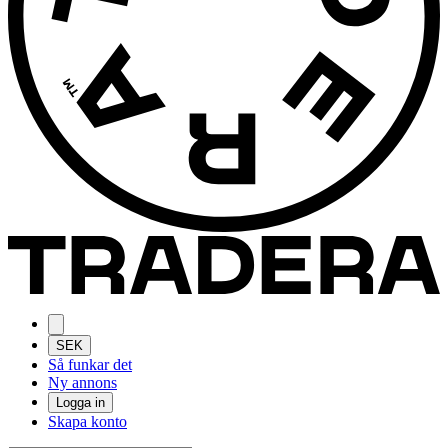
SEK
Så funkar det
Ny annons
Logga in
Skapa konto