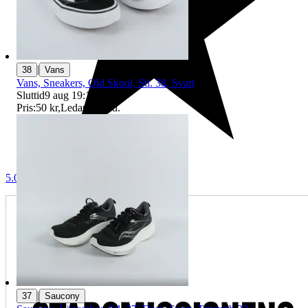
|
38
Vans
Vans, Sneakers, Old Skool, Stl. 38, Svart
Sluttid
9 aug 19:11
.
Pris:
50 kr
,
Ledande bud
.
5.0
|
37
Saucony