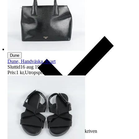
Dune
Dune, Handväska, Svart
Sluttid
16 aug 19:27
.
Pris:
1 kr
,
Utropspris
.
Ersättning om varan inte är som beskriven