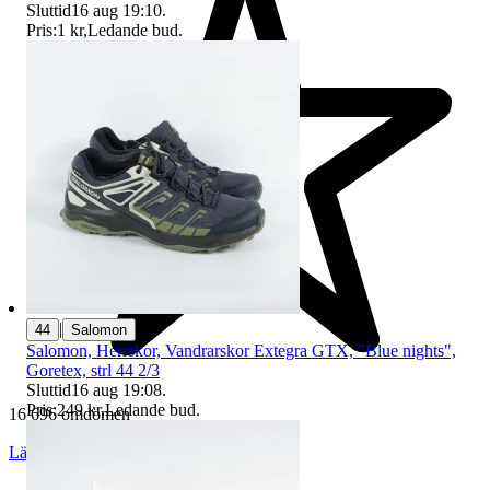
Sluttid
16 aug 19:10
.
Pris:
1 kr
,
Ledande bud
.
|
44
Salomon
Salomon, Herrskor, Vandrarskor Extegra GTX, "Blue nights",
Goretex, strl 44 2/3
Sluttid
16 aug 19:08
.
Pris:
249 kr
,
Ledande bud
.
16 696 omdömen
Läs omdömen
Följ