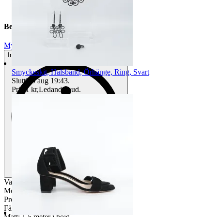
Beskrivning
Mycket gott skick
Inga eller minimala tecken på användning
Smyckeskit, Halsband, Örhänge, Ring, Svart
Sluttid
9 aug 19:43
.
Pris:
1 kr
,
Ledande bud
.
Varumärke: Åhlens.
Modell: Lily.
Produkt: Golvlampa.
Färg: Svart.
Mått: 1,5 meter i höjd.