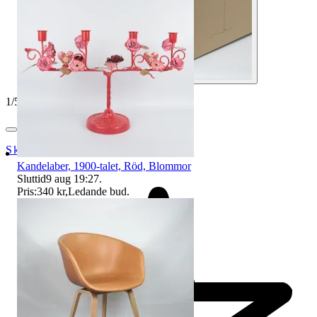
1
/
5
SkåneStadsmission
Kandelaber, 1900-talet, Röd, Blommor
Sluttid
9 aug 19:27
.
Pris:
340 kr
,
Ledande bud
.