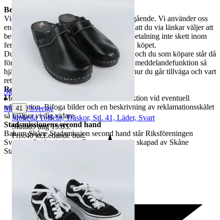
Betalning och ångerrätt
Vid vunnen auktion bör betalning ske omgående. Vi använder oss
endast av Traderabetalning, vilket innebär att du via länkar väljer att
betala med Swish, kort eller PayPal. Om betalning inte skett inom
fem dagar förbehåller vi oss rätten att häva köpet.
Du har rätt att ångra köpet inom 14 dagar, och du som köpare står då
för returfrakten. Meddela oss via Traderas meddelandefunktion så
hjälper vi dig vidare med information om hur du går tillväga och vart
returen ska skickas.
Reklamation
SkåneStadsmission
Meddela oss via Traderas meddelandefunktion vid eventuell
reklamation. Bifoga bilder och en beskrivning av reklamationsskälet
Malmö
,
Sverige
41
så hjälper vi dig vidare.
Moheda Toffeln, Träskor, Stl. 41, Läder, Svart
Stadsmissionens second hand
Sluttid
9 aug 19:03
.
Bakom Skåne Stadsmission second hand står Riksföreningen
Pris:
40 kr
,
Ledande bud
.
Sveriges Stadsmissioner. Denna annons är skapad av Skåne
Stadsmission.