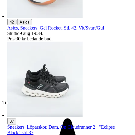
|
42
Asics
Asics, Sneakers, Gel Rocket, Stl. 42, Vit/Svart/Gul
Sluttid
9 aug 19:34
.
Pris:
30 kr
,
Ledande bud
.
Toppsäljare
37
Sneakers, Löparskor, Dam, On Cloudrunner 2 , "Eclipse
Black" strl 37