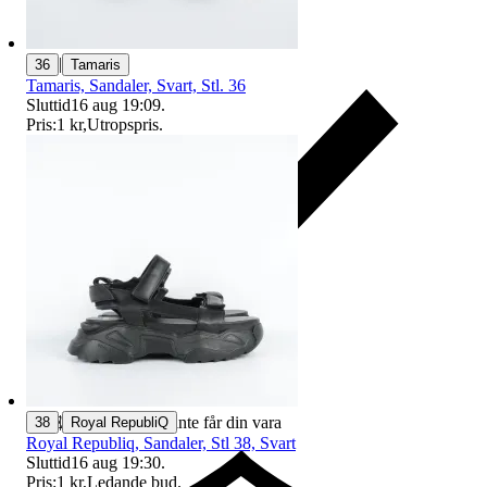
|
36
Tamaris
Tamaris, Sandaler, Svart, Stl. 36
Sluttid
16 aug 19:09
.
Pris:
1 kr
,
Utropspris
.
|
Ersättning om du inte får din vara
38
Royal RepubliQ
Royal Republiq, Sandaler, Stl 38, Svart
Sluttid
16 aug 19:30
.
Pris:
1 kr
,
Ledande bud
.