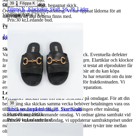
|
39
Filippa K
Objektnr
731 160 468
Skick: Säljs i befintligt, begagnat skick.
Filippa K, Klackskor, Svart, Stl. 39, Läder
Övrigt: I sin originalförpackning. Vi har öppnat lådorna för att
Sluttid
16 aug 19:32
.
Visningar
697
säkerställa att alla delarna finns med.
Pris:
30 kr
,
Ledande bud
.
Publicerad
11 maj 19:19
135545512
Anmäl
Sälj liknande
KÖPVILLKOR
Skick
Varan är begagnad och säljs i befintligt skick. Eventuella defekter
framgår av bilderna eller objektbeskrivningen. Elartiklar och klockor
är i regel inte funktionstestade, vi har endast testat att elprodukter får
ström, men inte dess egenskaper. Det innebär att du kan köpa
produkten till påseende i befintligt skick. Du har returrätt om du inte
är nöjd eller ångrar dig, dock står du själv för fraktkostnaden. Vi
ersätter inte för batteribyte eller försök till reparation.
Leverans och Samfrakt
Leveranser skickas från oss med Schenker på onsdagar. För att din
38
beställning ska skickas samma vecka behöver betalningen vara oss
Bibi Lou, Sandaler, Stl. 38, Svart/Guld
tillhanda senast på måndagen. Sker betalningen efter måndag
Sluttid
9 aug 19:33
.
skickas varan nästkommande onsdag. Vi ordnar gärna samfrakt vid
Pris:
50 kr
,
Ledande bud
.
auktioner vunna samma söndag, vi uppdaterar samfraktspriset under
måndagen efter vunna auktioner. Vi samfrakter tyvärr inte mellan
olika veckor.