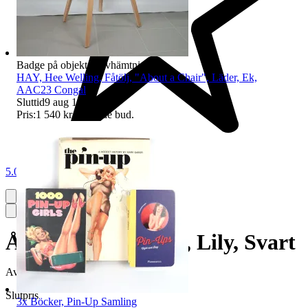
Badge på objektet:
Avhämtning
HAY, Hee Welling, Fåtölj, "About a Chair", Läder, Ek,
AAC23 Congal
Sluttid
9 aug 19:48
.
Pris:
1 540 kr
,
Ledande bud
.
5.0
Åhlens, Golvlampa, Lily, Svart
Avslutad
24 maj 19:19
Slutpris
3x Böcker, Pin-Up Samling