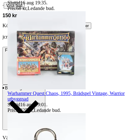
Sluttid
16 aug 19:35
.
∙
Visa bud
Pris:
68 kr
,
Ledande bud
.
150 kr
Köparskydd är valfritt hos företag.
Läs mer
jcro30880 vann auktionen
Frakt
125 kr DSV
Betalning
Via Tradera
Warhammer Quest Chaos, 1995, Brädspel Vintage, Warrior
utbyggnad
Sluttid
16 aug 19:01
.
Pris:
2 825 kr
,
Ledande bud
.
Välj till köparskydd