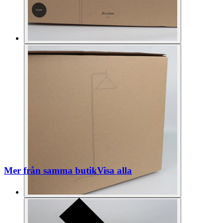
Mer från samma butik
Visa alla