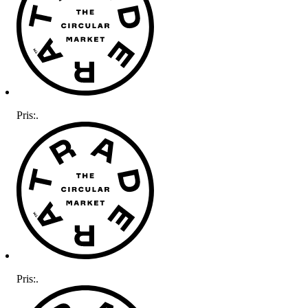
Pris:
.
Pris:
.