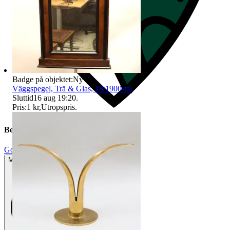
Badge på objektet:
Ny
Väggspegel, Trä & Glas, 18/1900-tal
Sluttid
16 aug 19:20
.
Pris:
1 kr
,
Utropspris
.
Beskrivning
Gott använt skick
Mindre tecken på användning