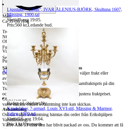
Ljusstake, "Liljan", IVAR ÅLENIUS-BJÖRK, Skultuna 1607,
Mässing, 1900-tal
Mått:
Sluttid
9 aug 19:05
.
Ca 35 cm Hög
Pris:
560 kr
,
Ledande bud
.
Troligtvis från Danish Lighting
NOS märkt
Objektnr
734 939 951
Funktionstestad
Visningar
2 076
Se bilder
Publicerad
5 jun 19:19
Så här går det till när du handlar hos oss
Anmäl
Sälj liknande
Du betalar din order direkt på Tradera och väljer frakt eller
avhämtning.
Vill du att vi samfraktar fler varor? Begär samfraktspris på din
Traderasida
och vänta med att betala tills vi har hunnit justera fraktpriset.
Observera att
Badge på objektet:
Ny
varor märkta endast avhämtning inte kan skickas.
Kandelaber, 7-armad, Louis XVI-stil, Mässing & Marmor,
Avhämtning
Italien, 1900-tal
Om du väljer avhämtning hämtas din order från Erikshjälpen
Sluttid
16 aug 19:04
.
Varutlämning,
Pris:
1 kr
,
Utropspris
.
Vårby Allé 53 efter den har blivit packad av oss. Du kommer att få