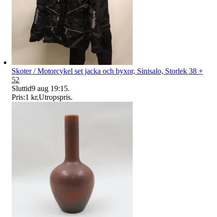
Skoter / Motorcykel set jacka och byxor, Sinisalo, Storlek 38 +
52
Sluttid
9 aug 19:15
.
Pris:
1 kr
,
Utropspris
.