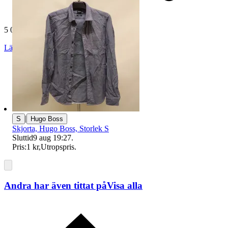
5 025 omdömen
Läs omdömen
Följ
|
S
Hugo Boss
Skjorta, Hugo Boss, Storlek S
Sluttid
9 aug 19:27
.
Pris:
1 kr
,
Utropspris
.
Andra har även tittat på
Visa alla