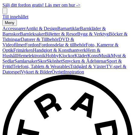
Sälj ditt fordon gratis! Läs mer om hur ->
Till innehållet
Meny
Accessoarer
Antikt & Design
Barnartiklar
Barnkläder &
Barnskor
Barnleksaker
Biljetter & Resor
Bygg & Verktyg
Böcker &
Tidningar
Datorer & Tillbehör
DVD &
Videofilmer
Fordon
Fordonsdelar & tillbehör
Foto, Kameror &
Optik
Frimärken
Handgjort & Konsthantverk
Hem &
Hushåll
Hemelektronik
Hobby
Klockor
Kläder
Konst
Musik
Mynt &
Sedlar
Samlarsaker
Skor
Skönhet
Smycken & Ädelstenar
Sport &
Fritid
Telefoni, Tablets & Wearables
Trädgård & Växter
TV-spel &
Datorspel
Vykort & Bilder
Övrigt
Inspiration