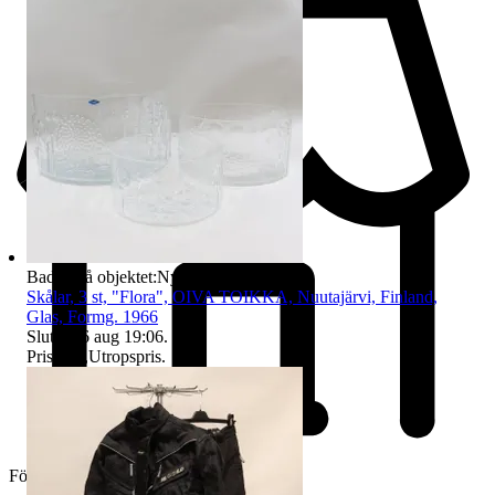
Badge på objektet:
Ny
Skålar, 3 st, "Flora", OIVA TOIKKA, Nuutajärvi, Finland,
Glas, Formg. 1966
Sluttid
16 aug 19:06
.
Pris:
1 kr
,
Utropspris
.
Företag