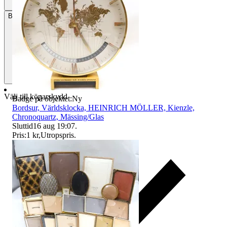
Betalning
Via Tradera
Välj till köparskydd
Badge på objektet:
Ny
Bordsur, Världsklocka, HEINRICH MÖLLER, Kienzle,
Chronoquartz, Mässing/Glas
Sluttid
16 aug 19:07
.
Pris:
1 kr
,
Utropspris
.