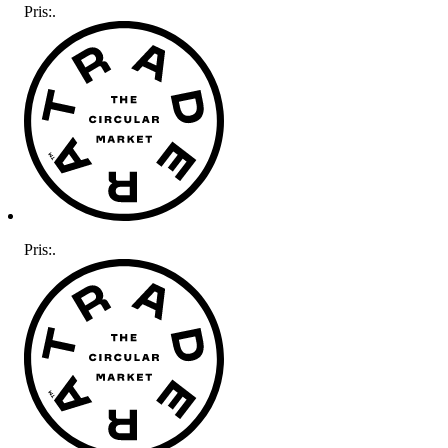
Pris:
.
Pris:
.