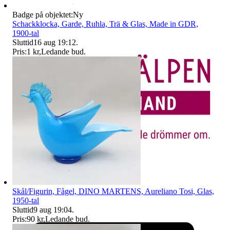
Badge på objektet:
Ny
Schackklocka, Garde, Ruhla, Trä & Glas, Made in GDR,
1900-tal
Sluttid
16 aug 19:12
.
Pris:
1 kr
,
Ledande bud
.
Skål/Figurin, Fågel, DINO MARTENS, Aureliano Tosi, Glas,
1950-tal
Sluttid
9 aug 19:04
.
Pris:
90 kr
,
Ledande bud
.