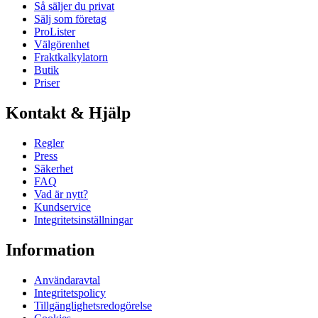
Så säljer du privat
Sälj som företag
ProLister
Välgörenhet
Fraktkalkylatorn
Butik
Priser
Kontakt & Hjälp
Regler
Press
Säkerhet
FAQ
Vad är nytt?
Kundservice
Integritetsinställningar
Information
Användaravtal
Integritetspolicy
Tillgänglighetsredogörelse