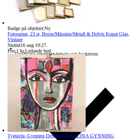
Badge på objektet:
Ny
Fotoramar, 23 st, Brons/Mässing/Metall & Delvis Kupat Glas,
Vintage
Sluttid
16 aug 19:27
.
Pris:
1 kr
,
Ledande bud
.
Ersättning om varan inte är som beskriven
Tygtavla, Gynning Design, CAROLINA GYNNING