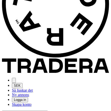
SEK
Så funkar det
Ny annons
Logga in
Skapa konto