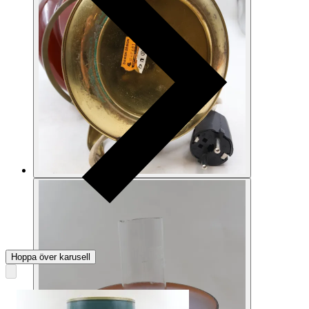
Hoppa över karusell