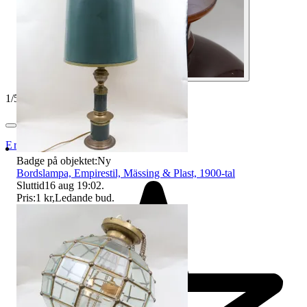
1
/
5
ErikshjälpenSecondHandSTHLM
Badge på objektet:
Ny
Bordslampa, Empirestil, Mässing & Plast, 1900-tal
Sluttid
16 aug 19:02
.
Pris:
1 kr
,
Ledande bud
.