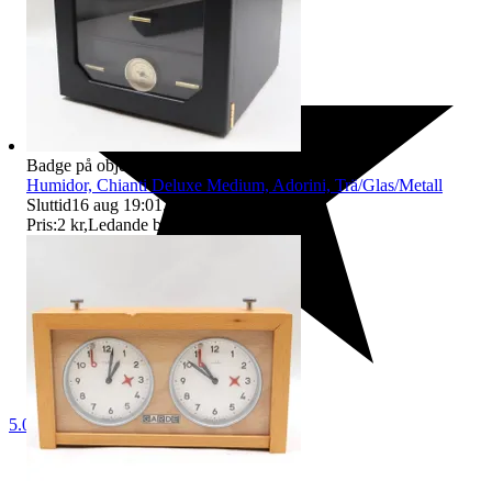
Badge på objektet:
Ny
Humidor, Chianti Deluxe Medium, Adorini, Trä/Glas/Metall
Sluttid
16 aug 19:01
.
Pris:
2 kr
,
Ledande bud
.
5.0