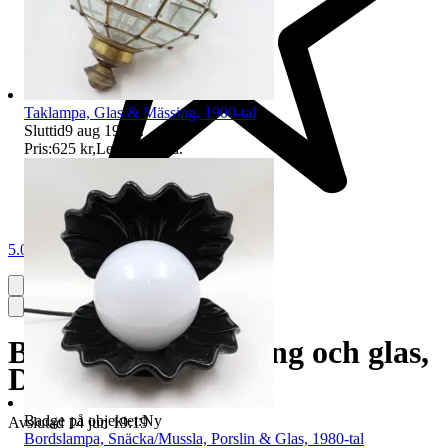
Taklampa, Glas & Mässing, 1900-tal
Sluttid
9 aug 19:29
.
Pris:
625 kr
,
Ledande bud
.
5.0
Bordslampa, Mässing och glas,
Dansk design
Badge på objektet:
Ny
Avslutad
14 jun 19:19
Bordslampa, Snäcka/Mussla, Porslin & Glas, 1980-tal