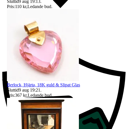
Sluttid
9 aug 19:13
.
Pris:
110 kr
,
Ledande bud
.
Ersättning om du inte får din vara
Berlock, Hjärta, 18K guld & Slipat Glas
Sluttid
9 aug 19:21
.
Pris:
367 kr
,
Ledande bud
.