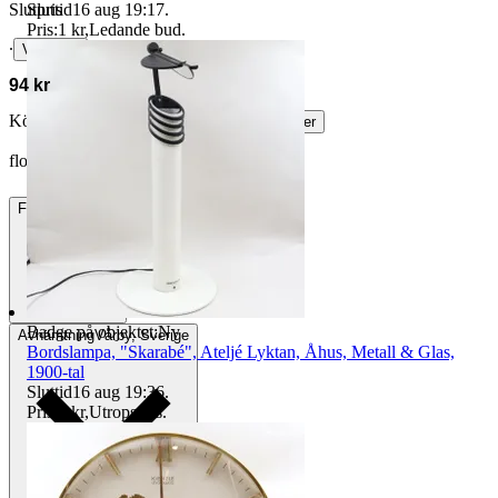
Sluttid
16 aug 19:17
.
Slutpris
Pris:
1 kr
,
Ledande bud
.
∙
Visa bud
94 kr
Köparskydd är valfritt hos företag.
Läs mer
flocare vann auktionen
Frakt
73 kr DSV
Badge på objektet:
Ny
Avhämtning
Vårby, Sverige
Bordslampa, "Skarabé", Ateljé Lyktan, Åhus, Metall & Glas,
1900-tal
Sluttid
16 aug 19:36
.
Pris:
1 kr
,
Utropspris
.