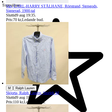
Toppsäljare
Vas, CARL-HARRY STÅLHANE, Rörstrand, Stengods,
Signerad, 1900-tal
Sluttid
9 aug 19:35
.
Pris:
70 kr
,
Ledande bud
.
|
M
Ralph Lauren
Skjorta, Ralph Lauren, Storlek M
Sluttid
9 aug 19:10
.
Pris:
110 kr
,
Ledande bud
.