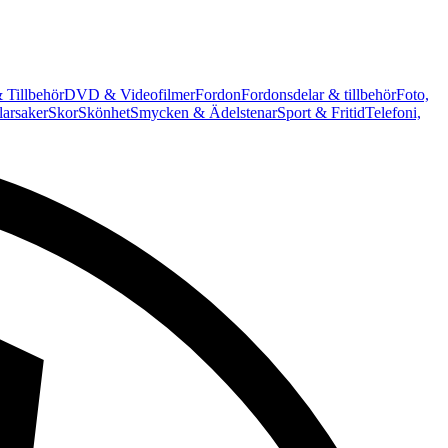
 Tillbehör
DVD & Videofilmer
Fordon
Fordonsdelar & tillbehör
Foto,
arsaker
Skor
Skönhet
Smycken & Ädelstenar
Sport & Fritid
Telefoni,