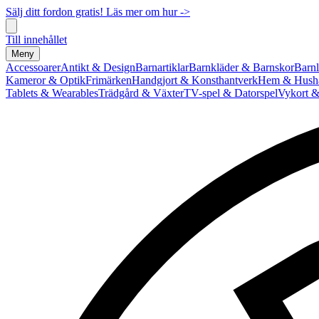
Sälj ditt fordon gratis! Läs mer om hur ->
Till innehållet
Meny
Accessoarer
Antikt & Design
Barnartiklar
Barnkläder & Barnskor
Barnl
Kameror & Optik
Frimärken
Handgjort & Konsthantverk
Hem & Hushå
Tablets & Wearables
Trädgård & Växter
TV-spel & Datorspel
Vykort &