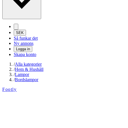
SEK
Så funkar det
Ny annons
Logga in
Skapa konto
/
Alla kategorier
/
Hem & Hushåll
/
Lampor
/
Bordslampor
Footly