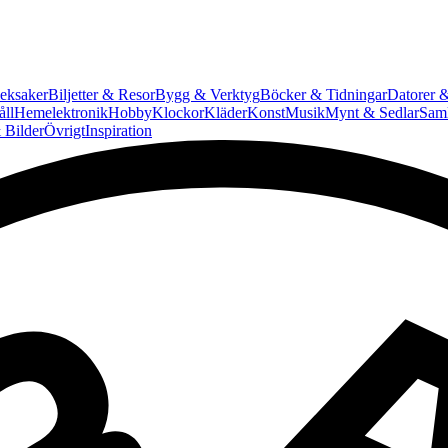
eksaker
Biljetter & Resor
Bygg & Verktyg
Böcker & Tidningar
Datorer &
ll
Hemelektronik
Hobby
Klockor
Kläder
Konst
Musik
Mynt & Sedlar
Saml
 Bilder
Övrigt
Inspiration