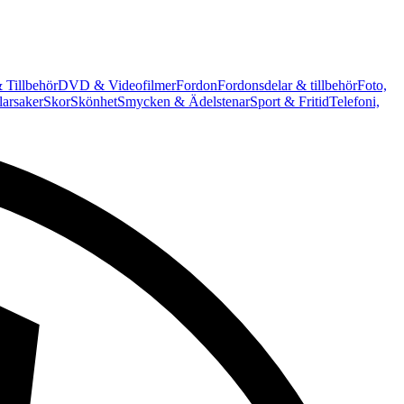
 Tillbehör
DVD & Videofilmer
Fordon
Fordonsdelar & tillbehör
Foto,
arsaker
Skor
Skönhet
Smycken & Ädelstenar
Sport & Fritid
Telefoni,