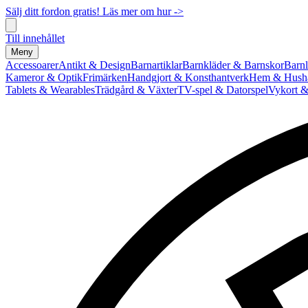
Sälj ditt fordon gratis! Läs mer om hur ->
Till innehållet
Meny
Accessoarer
Antikt & Design
Barnartiklar
Barnkläder & Barnskor
Barnl
Kameror & Optik
Frimärken
Handgjort & Konsthantverk
Hem & Hushå
Tablets & Wearables
Trädgård & Växter
TV-spel & Datorspel
Vykort &