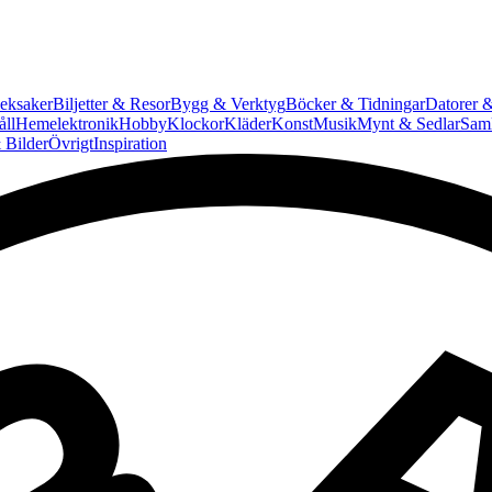
eksaker
Biljetter & Resor
Bygg & Verktyg
Böcker & Tidningar
Datorer &
ll
Hemelektronik
Hobby
Klockor
Kläder
Konst
Musik
Mynt & Sedlar
Saml
 Bilder
Övrigt
Inspiration