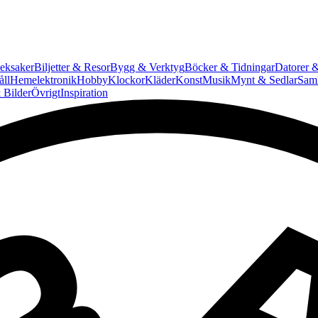
eksaker
Biljetter & Resor
Bygg & Verktyg
Böcker & Tidningar
Datorer &
ll
Hemelektronik
Hobby
Klockor
Kläder
Konst
Musik
Mynt & Sedlar
Saml
 Bilder
Övrigt
Inspiration