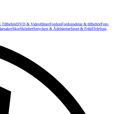
 Tillbehör
DVD & Videofilmer
Fordon
Fordonsdelar & tillbehör
Foto,
arsaker
Skor
Skönhet
Smycken & Ädelstenar
Sport & Fritid
Telefoni,