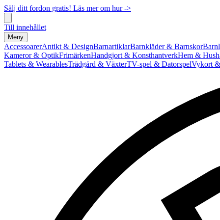
Sälj ditt fordon gratis! Läs mer om hur ->
Till innehållet
Meny
Accessoarer
Antikt & Design
Barnartiklar
Barnkläder & Barnskor
Barnl
Kameror & Optik
Frimärken
Handgjort & Konsthantverk
Hem & Hushå
Tablets & Wearables
Trädgård & Växter
TV-spel & Datorspel
Vykort &