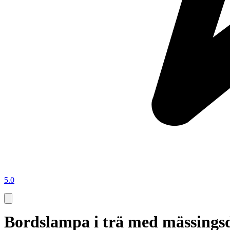
5.0
Bordslampa i trä med mässingsde