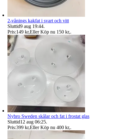
2-vånings kakfat i svart och vitt
Sluttid
9 aug 19:44
.
Pris:
149 kr
,
Eller Köp nu
150 kr
,
.
Nybro Sweden skålar och fat i frostat glas
Sluttid
12 aug 06:25
.
Pris:
399 kr
,
Eller Köp nu
400 kr
,
.