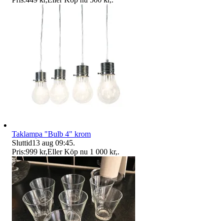
Taklampa "Bulb 4" krom
Sluttid
13 aug 09:45
.
Pris:
999 kr
,
Eller Köp nu
1 000 kr
,
.