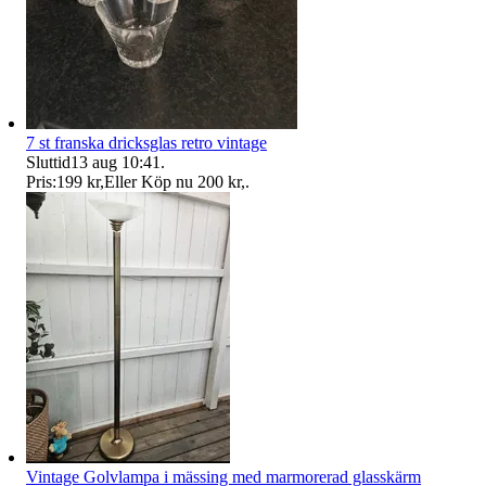
7 st franska dricksglas retro vintage
Sluttid
13 aug 10:41
.
Pris:
199 kr
,
Eller Köp nu
200 kr
,
.
Vintage Golvlampa i mässing med marmorerad glasskärm