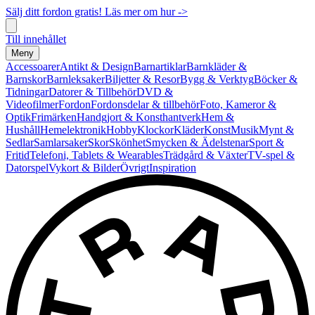
Sälj ditt fordon gratis! Läs mer om hur ->
Till innehållet
Meny
Accessoarer
Antikt & Design
Barnartiklar
Barnkläder &
Barnskor
Barnleksaker
Biljetter & Resor
Bygg & Verktyg
Böcker &
Tidningar
Datorer & Tillbehör
DVD &
Videofilmer
Fordon
Fordonsdelar & tillbehör
Foto, Kameror &
Optik
Frimärken
Handgjort & Konsthantverk
Hem &
Hushåll
Hemelektronik
Hobby
Klockor
Kläder
Konst
Musik
Mynt &
Sedlar
Samlarsaker
Skor
Skönhet
Smycken & Ädelstenar
Sport &
Fritid
Telefoni, Tablets & Wearables
Trädgård & Växter
TV-spel &
Datorspel
Vykort & Bilder
Övrigt
Inspiration