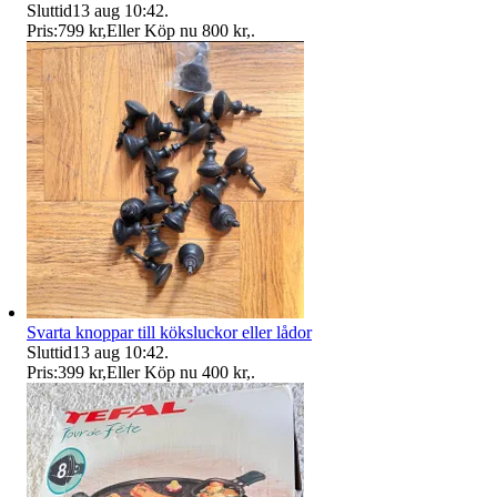
Sluttid
13 aug 10:42
.
Pris:
799 kr
,
Eller Köp nu
800 kr
,
.
Svarta knoppar till köksluckor eller lådor
Sluttid
13 aug 10:42
.
Pris:
399 kr
,
Eller Köp nu
400 kr
,
.