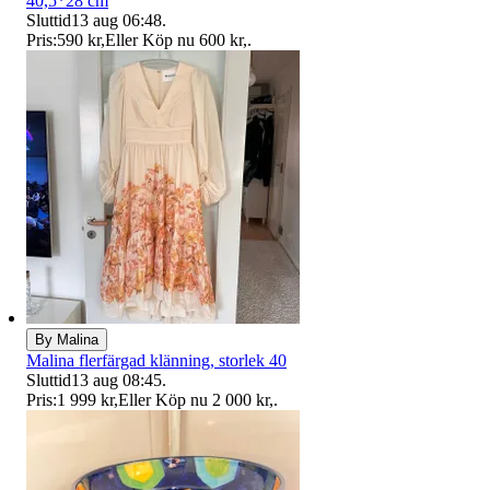
40,5*28 cm
Sluttid
13 aug 06:48
.
Pris:
590 kr
,
Eller Köp nu
600 kr
,
.
By Malina
Malina flerfärgad klänning, storlek 40
Sluttid
13 aug 08:45
.
Pris:
1 999 kr
,
Eller Köp nu
2 000 kr
,
.