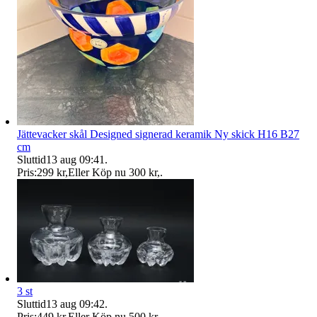
Jättevacker skål Designed signerad keramik Ny skick H16 B27
cm
Sluttid
13 aug 09:41
.
Pris:
299 kr
,
Eller Köp nu
300 kr
,
.
3 st
Sluttid
13 aug 09:42
.
Pris:
449 kr
,
Eller Köp nu
500 kr
,
.