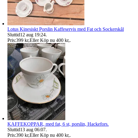
Lotus Kinesiskt Porslin Kaffeservis med Fat och Sockerskål
Sluttid
12 aug 19:24
.
Pris:
399 kr
,
Eller Köp nu
400 kr
,
.
KAFFEKOPPAR, med fat, 6 st, porslin, Hackefors.
Sluttid
13 aug 06:07
.
Pris:
390 kr
,
Eller Köp nu
400 kr
,
.