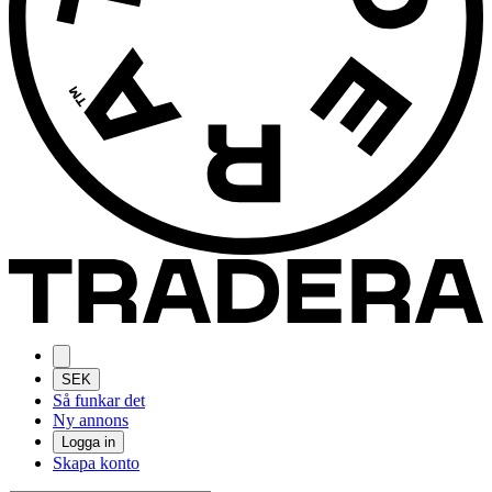
SEK
Så funkar det
Ny annons
Logga in
Skapa konto