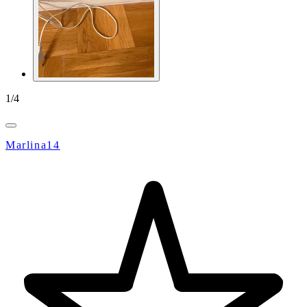
1
/
4
Marlina14