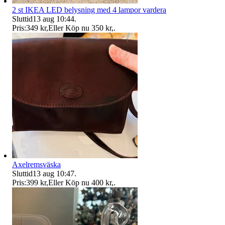
2 st IKEA LED belysning med 4 lampor vardera
Sluttid
13 aug 10:44
.
Pris:
349 kr
,
Eller Köp nu
350 kr
,
.
Axelremsväska
Sluttid
13 aug 10:47
.
Pris:
399 kr
,
Eller Köp nu
400 kr
,
.