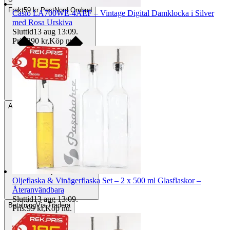
Frakt
59 kr PostNord Ombud
Casio LA700WE-4AEF – Vintage Digital Damklocka i Silver
med Rosa Urskiva
Sluttid
13 aug 13:09
.
Pris:
290 kr
,
Köp nu
.
Avhämtning
Karlstad, Sverige
Oljeflaska & Vinägerflaska Set – 2 x 500 ml Glasflaskor –
Återanvändbara
Sluttid
13 aug 13:09
.
Betalning
Via Tradera
Pris:
99 kr
,
Köp nu
.