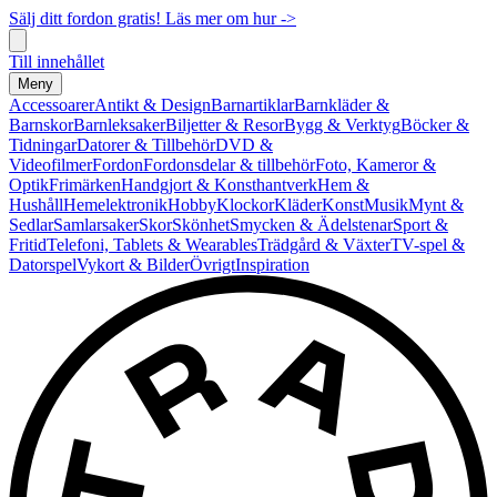
Sälj ditt fordon gratis! Läs mer om hur ->
Till innehållet
Meny
Accessoarer
Antikt & Design
Barnartiklar
Barnkläder &
Barnskor
Barnleksaker
Biljetter & Resor
Bygg & Verktyg
Böcker &
Tidningar
Datorer & Tillbehör
DVD &
Videofilmer
Fordon
Fordonsdelar & tillbehör
Foto, Kameror &
Optik
Frimärken
Handgjort & Konsthantverk
Hem &
Hushåll
Hemelektronik
Hobby
Klockor
Kläder
Konst
Musik
Mynt &
Sedlar
Samlarsaker
Skor
Skönhet
Smycken & Ädelstenar
Sport &
Fritid
Telefoni, Tablets & Wearables
Trädgård & Växter
TV-spel &
Datorspel
Vykort & Bilder
Övrigt
Inspiration