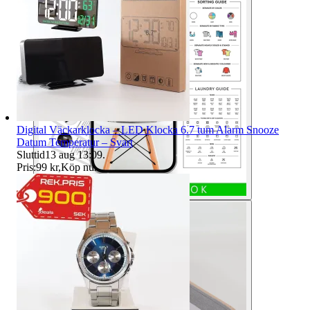
Digital Väckarklocka – LED Klocka 6.7 tum Alarm Snooze
Datum Temperatur – Svart
Sluttid
13 aug 13:09
.
Pris:
99 kr
,
Köp nu
.