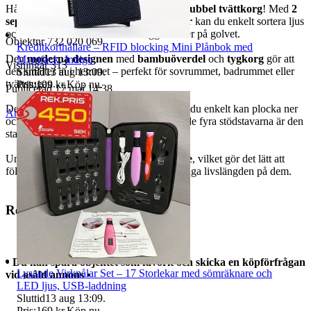
Håll ordning på din tvätt med
Nest Zest dubbel tvättkorg
! Med
2
separata fack
och
avtagbara innerpåsar
kan du enkelt sortera ljus
och mörk tvätt utan att behöva lägga kläder på golvet.
Objektnr
732 020 069
Kreditkorthållare – RFID blocking Mini Plånbok med
Den
moderna designen
med
bambuöverdel
och
tygkorg
gör att
Myntfack, Indigo
Visningar
313
den smälter in i hemmet – perfekt för sovrummet, badrummet eller
Sluttid
13 aug 13:09
.
tvättstugan.
Pris:
109 kr
,
Köp nu
.
Publicerad
17 maj 14:38
Den
hopfällbara konstruktionen
gör att du enkelt kan plocka ner
Anmäl
Sälj liknande
och förvara korgen vid behov. Tack vare de fyra stödstavarna är den
stabil och enkel att montera.
Under locket finns en
praktisk tvättguide
, vilket gör det lätt att
följa rätt tvättråd för dina kläder och förlänga livslängden på dem.
Rek. Pris: 450 SEK
• Du kan spara objektet som favorit och skicka en köpförfrågan
Lysande Virknålar Set – 17 Storlekar med sömräknare och
vid osåld annons •
LED ljus, USB-laddning
Sluttid
13 aug 13:09
.
Pris:
169 kr
,
Köp nu
.