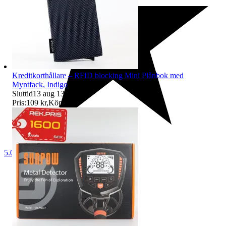
Kreditkorthållare – RFID blocking Mini Plånbok med
Myntfack, Indigo
Sluttid
13 aug 13:09
.
Pris:
109 kr
,
Köp nu
.
5.0