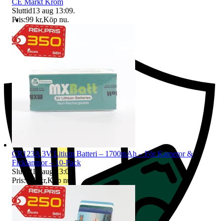
CE Märkt Krom
Sluttid
13 aug 13:09
.
Pris:
99 kr
,
Köp nu
.
Ersättning om du inte får din vara
CR123A 3V Litium Batteri – 1700mAh – För Kameror &
Ficklampor – 10-Pack
Sluttid
13 aug 13:09
.
Pris:
149 kr
,
Köp nu
.