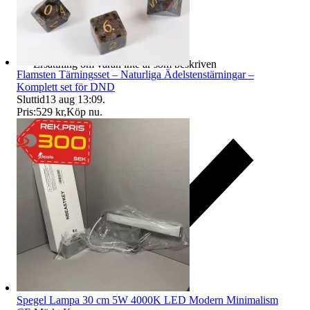
Ersättning om varan inte är som beskriven
Flamsten Tärningsset – Naturliga Ädelstenstärningar –
Komplett set för DND
Sluttid
13 aug 13:09
.
Pris:
529 kr
,
Köp nu
.
Spegel Lampa 30 cm 5W 4000K LED Modern Minimalism