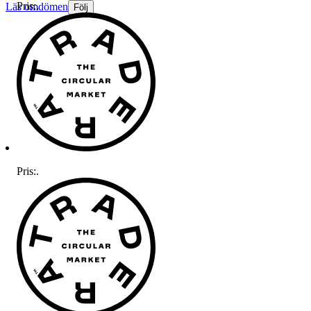
Pris:
.
Läs omdömen
Följ
Pris:
.