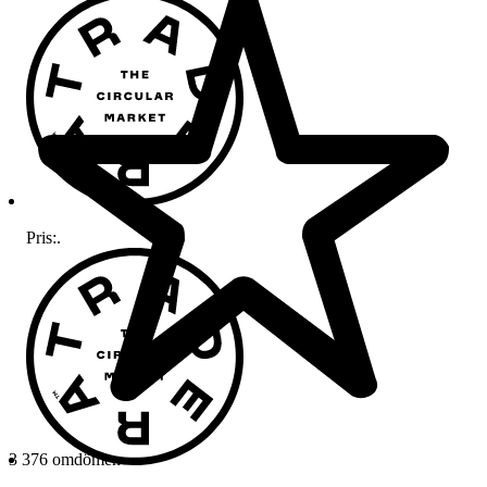
Pris:
.
3 376 omdömen