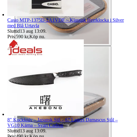
Casio MTP-1375D-2A1VDF – Klassisk Herrklocka i Silver
med Blå Urtavla
Sluttid
13 aug 13:09
.
Pris:
590 kr
,
Köp nu
.
8" Kockkniv – Japansk Stil – 67 Lagers Damascus Stål –
VG10 Kärna – Svart Carbon
Sluttid
13 aug 13:09
.
Pris:
490 kr
,
Köp nu
.