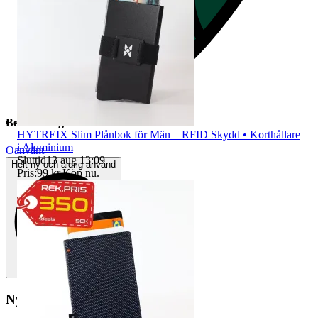
Beskrivning
HYTREIX Slim Plånbok för Män – RFID Skydd • Korthållare
i Aluminium
Oanvänt
Sluttid
13 aug 13:09
.
Helt ny och aldrig använd
Pris:
99 kr
,
Köp nu
.
Ny och oanvänd