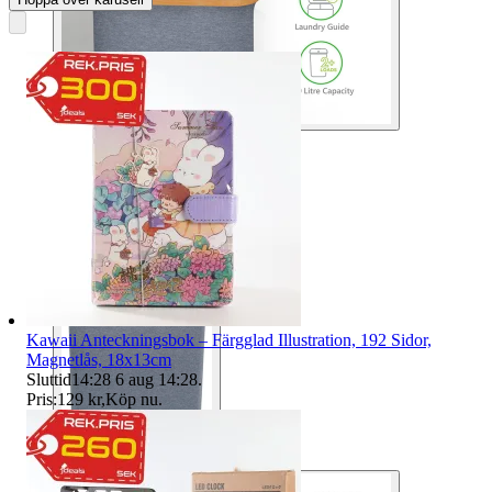
Kawaii Anteckningsbok – Färgglad Illustration, 192 Sidor,
Magnetlås, 18x13cm
Sluttid
14:28
6 aug 14:28
.
Pris:
129 kr
,
Köp nu
.