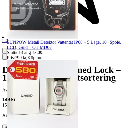
5.0
SUNPOW Metall Detektor Vattentät IP68 – 5 Läge, 10" Spole,
LCD, Guld – OT-MD07
Sluttid
13 aug 13:09
.
Pris:
799 kr
,
Köp nu
.
Dubbel Tvättkorg med Lock –
100L – 2 Fack Tvättsortering
Avslutad
26 jun 21:18
149 kr
158 kr med köparskydd.
Läs mer
Annonsen är avslutad. Såld med Köp nu.
Slutade
26 jun 21:18