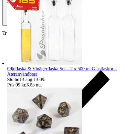
Traderas köparskydd
Oljeflaska & Vinägerflaska Set – 2 x 500 ml Glasflaskor –
Återanvändbara
Sluttid
13 aug 13:09
.
Pris:
99 kr
,
Köp nu
.