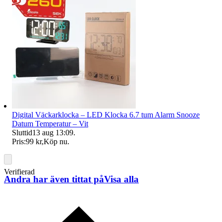
Digital Väckarklocka – LED Klocka 6.7 tum Alarm Snooze
Datum Temperatur – Vit
Sluttid
13 aug 13:09
.
Pris:
99 kr
,
Köp nu
.
Verifierad
Andra har även tittat på
Visa alla