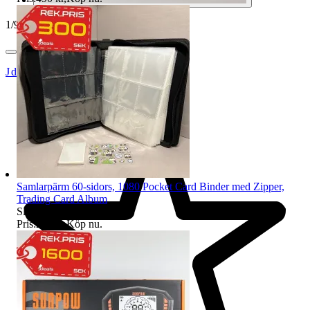
1
/
9
Jdeals
Samlarpärm 60-sidors, 1080 Pocket Card Binder med Zipper,
Trading Card Album
Sluttid
13 aug 13:09
.
Pris:
249 kr
,
Köp nu
.