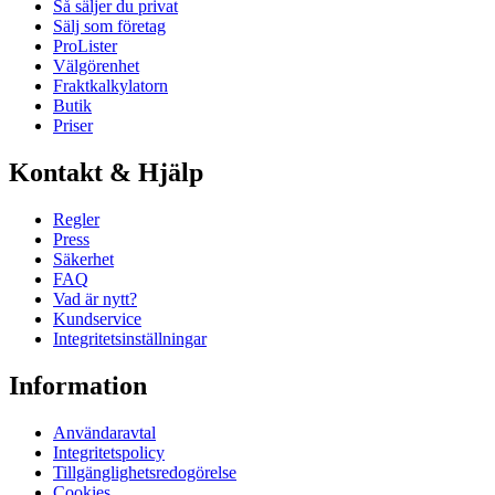
Så säljer du privat
Sälj som företag
ProLister
Välgörenhet
Fraktkalkylatorn
Butik
Priser
Kontakt & Hjälp
Regler
Press
Säkerhet
FAQ
Vad är nytt?
Kundservice
Integritetsinställningar
Information
Användaravtal
Integritetspolicy
Tillgänglighetsredogörelse
Cookies