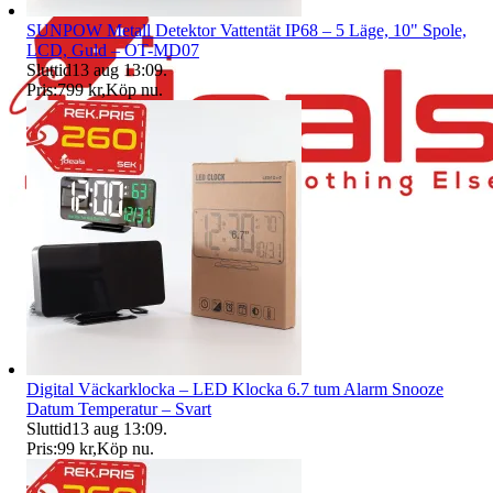
SUNPOW Metall Detektor Vattentät IP68 – 5 Läge, 10" Spole,
LCD, Guld – OT-MD07
Sluttid
13 aug 13:09
.
Pris:
799 kr
,
Köp nu
.
Digital Väckarklocka – LED Klocka 6.7 tum Alarm Snooze
Datum Temperatur – Svart
Sluttid
13 aug 13:09
.
Pris:
99 kr
,
Köp nu
.