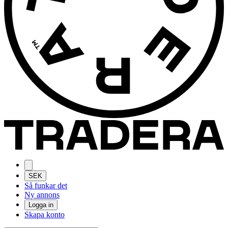
SEK
Så funkar det
Ny annons
Logga in
Skapa konto