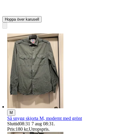
Hoppa över karusell
M
Så snygg skjorta M, modernt med grönt
Sluttid
08:31
7 aug 08:31
.
Pris:
180 kr
,
Utropspris
.