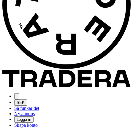
SEK
Så funkar det
Ny annons
Logga in
Skapa konto