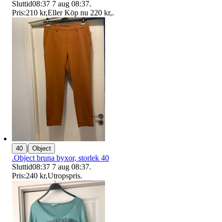
Sluttid
08:37
7 aug 08:37
.
Pris:
210 kr
,
Eller Köp nu
220 kr
,
.
|
40
Object
.Object bruna byxor, storlek 40
Sluttid
08:37
7 aug 08:37
.
Pris:
240 kr
,
Utropspris
.