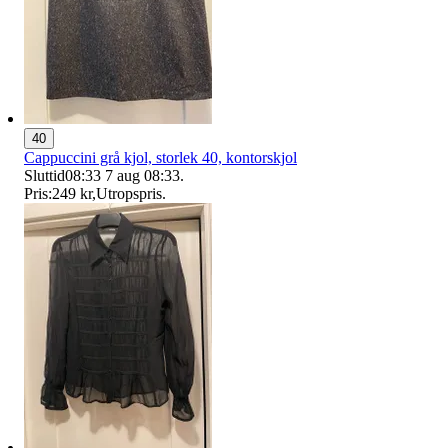
40
Cappuccini grå kjol, storlek 40, kontorskjol
Sluttid
08:33
7 aug 08:33
.
Pris:
249 kr
,
Utropspris
.