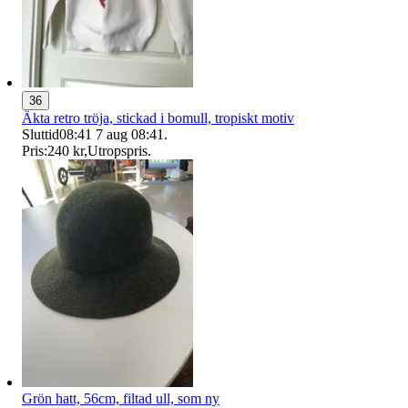
36
Äkta retro tröja, stickad i bomull, tropiskt motiv
Sluttid
08:41
7 aug 08:41
.
Pris:
240 kr
,
Utropspris
.
Grön hatt, 56cm, filtad ull, som ny