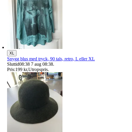
XL
Snygg blus med tryck, 90 tals, retro, L eller XL
Sluttid
08:38
7 aug 08:38
.
Pris:
199 kr
,
Utropspris
.