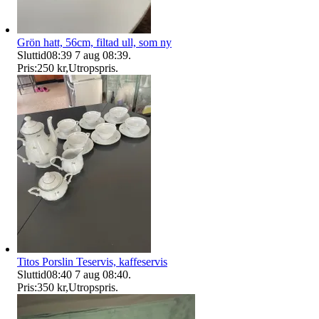
Grön hatt, 56cm, filtad ull, som ny
Sluttid
08:39
7 aug 08:39
.
Pris:
250 kr
,
Utropspris
.
Titos Porslin Teservis, kaffeservis
Sluttid
08:40
7 aug 08:40
.
Pris:
350 kr
,
Utropspris
.