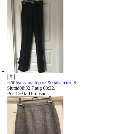
S
Häftiga svarta byxor, 90 tals, retro, S
Sluttid
08:32
7 aug 08:32
.
Pris:
150 kr
,
Utropspris
.