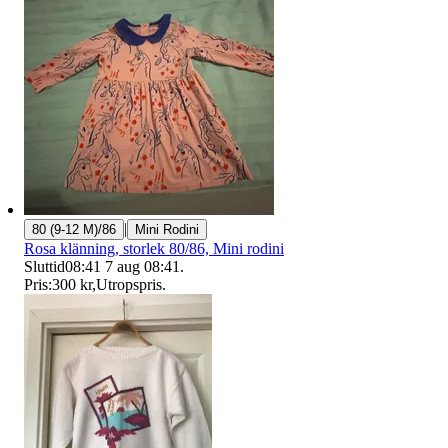
|
80 (9-12 M)/86
Mini Rodini
Rosa klänning, storlek 80/86, Mini rodini
Sluttid
08:41
7 aug 08:41
.
Pris:
300 kr
,
Utropspris
.