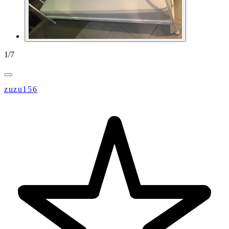
1
/
7
zuzu156