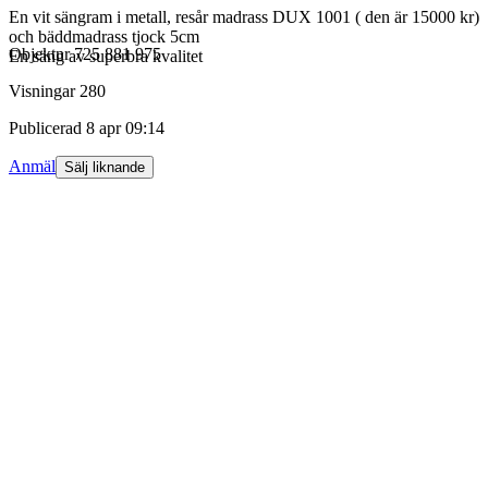
En vit sängram i metall, resår madrass DUX 1001 ( den är 15000 kr)
och bäddmadrass tjock 5cm
Objektnr
725 881 975
En säng av superbra kvalitet
Visningar
280
Publicerad
8 apr 09:14
Anmäl
Sälj liknande