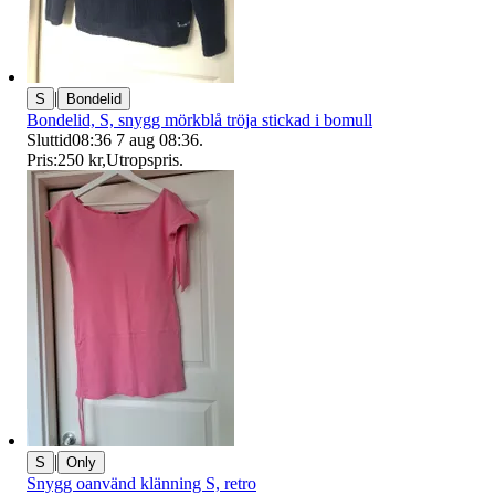
|
S
Bondelid
Bondelid, S, snygg mörkblå tröja stickad i bomull
Sluttid
08:36
7 aug 08:36
.
Pris:
250 kr
,
Utropspris
.
|
S
Only
Snygg oanvänd klänning S, retro