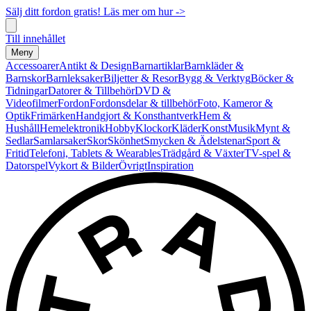
Sälj ditt fordon gratis! Läs mer om hur ->
Till innehållet
Meny
Accessoarer
Antikt & Design
Barnartiklar
Barnkläder &
Barnskor
Barnleksaker
Biljetter & Resor
Bygg & Verktyg
Böcker &
Tidningar
Datorer & Tillbehör
DVD &
Videofilmer
Fordon
Fordonsdelar & tillbehör
Foto, Kameror &
Optik
Frimärken
Handgjort & Konsthantverk
Hem &
Hushåll
Hemelektronik
Hobby
Klockor
Kläder
Konst
Musik
Mynt &
Sedlar
Samlarsaker
Skor
Skönhet
Smycken & Ädelstenar
Sport &
Fritid
Telefoni, Tablets & Wearables
Trädgård & Växter
TV-spel &
Datorspel
Vykort & Bilder
Övrigt
Inspiration