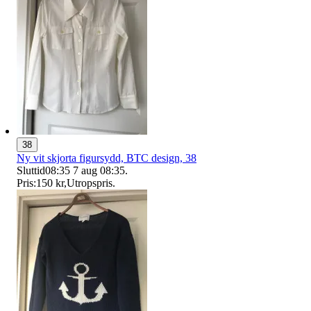
38
Ny vit skjorta figursydd, BTC design, 38
Sluttid
08:35
7 aug 08:35
.
Pris:
150 kr
,
Utropspris
.