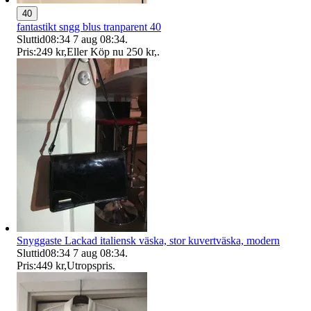
40
fantastikt sngg blus tranparent 40
Sluttid
08:34
7 aug 08:34
.
Pris:
249 kr
,
Eller Köp nu
250 kr
,
.
Snyggaste Lackad italiensk väska, stor kuvertväska, modern
Sluttid
08:34
7 aug 08:34
.
Pris:
449 kr
,
Utropspris
.