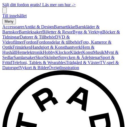
Sälj ditt fordon gratis! Läs mer om hur ->
Till innehållet
Meny
Accessoarer
Antikt & Design
Barnartiklar
Barnkläder &
Barnskor
Barnleksaker
Biljetter & Resor
Bygg & Verktyg
Böcker &
Tidningar
Datorer & Tillbehör
DVD &
Videofilmer
Fordon
Fordonsdelar & tillbehör
Foto, Kameror &
Optik
Frimärken
Handgjort & Konsthantverk
Hem &
Hushåll
Hemelektronik
Hobby
Klockor
Kläder
Konst
Musik
Mynt &
Sedlar
Samlarsaker
Skor
Skönhet
Smycken & Ädelstenar
Sport &
Fritid
Telefoni, Tablets & Wearables
Trädgård & Växter
TV-spel &
Datorspel
Vykort & Bilder
Övrigt
Inspiration