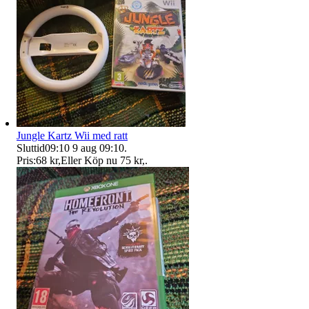
Jungle Kartz Wii med ratt
Sluttid
09:10
9 aug 09:10
.
Pris:
68 kr
,
Eller Köp nu
75 kr
,
.