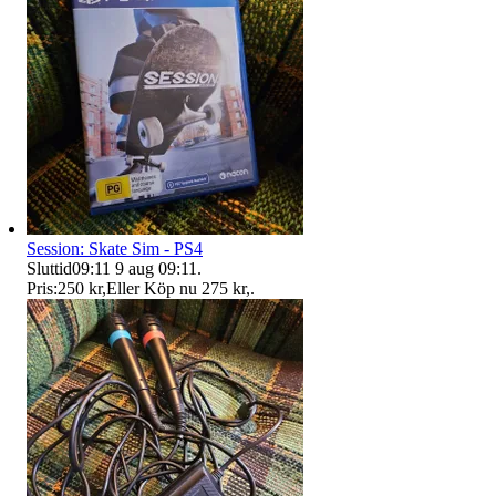
Session: Skate Sim - PS4
Sluttid
09:11
9 aug 09:11
.
Pris:
250 kr
,
Eller Köp nu
275 kr
,
.