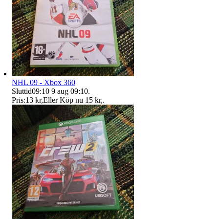
NHL 09 - Xbox 360
Sluttid
09:10
9 aug 09:10
.
Pris:
13 kr
,
Eller Köp nu
15 kr
,
.