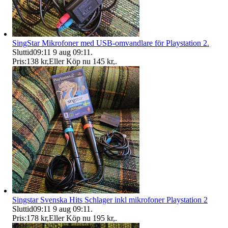
SingStar Mikrofoner med USB-omvandlare för Playstation 2.
Sluttid
09:11
9 aug 09:11
.
Pris:
138 kr
,
Eller Köp nu
145 kr
,
.
Singstar Svenska Hits Schlager inkl mikrofoner Playstation 2
Sluttid
09:11
9 aug 09:11
.
Pris:
178 kr
,
Eller Köp nu
195 kr
,
.