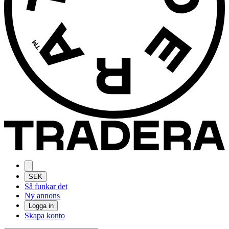
SEK
Så funkar det
Ny annons
Logga in
Skapa konto