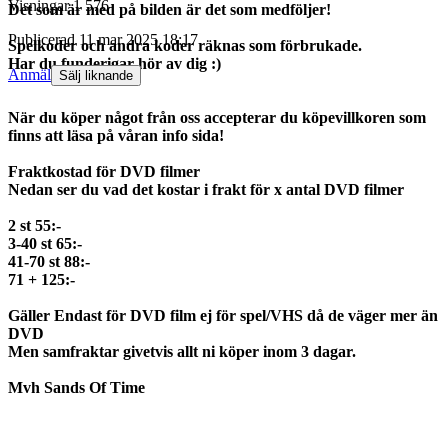
Visningar
1 576
Det som är med på bilden är det som medföljer!
Publicerad
11 mar 2025 18:17
Spelkoder och andra koder räknas som förbrukade.
Har du funderigar hör av dig :)
Anmäl
Sälj liknande
När du köper något från oss accepterar du köpevillkoren som
finns att läsa på våran info sida!
Fraktkostad för DVD filmer
Nedan ser du vad det kostar i frakt för x antal DVD filmer
2 st 55:-
3-40 st 65:-
41-70 st 88:-
71 + 125:-
Gäller Endast för DVD film ej för spel/VHS då de väger mer än
DVD
Men samfraktar givetvis allt ni köper inom 3 dagar.
Mvh Sands Of Time