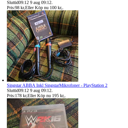
Sluttid
09:12
9 aug 09:12
.
Pris:
98 kr
,
Eller Köp nu
100 kr
,
.
Singstar ABBA Inkl SingstarMikrofoner - PlayStation 2
Sluttid
09:12
9 aug 09:12
.
Pris:
178 kr
,
Eller Köp nu
195 kr
,
.