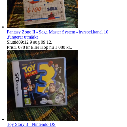
Fantasy Zone II - Sega Master System - hyrspel.kanal 10
,fungerar utmärkt
Sluttid
09:12
9 aug 09:12
.
Pris:
1 078 kr
,
Eller Köp nu
1 080 kr
,
.
Toy Story 3 - Nintendo DS