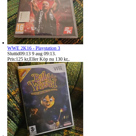
WWE 2K16 - Playstation 3
Sluttid
09:13
9 aug 09:13
.
Pris:
125 kr
,
Eller Köp nu
130 kr
,
.