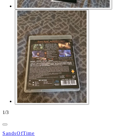
1
/
3
SandsOfTime