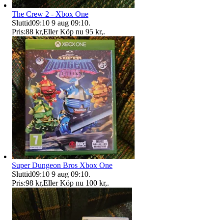
The Crew 2 - Xbox One
Sluttid
09:10
9 aug 09:10
.
Pris:
88 kr
,
Eller Köp nu
95 kr
,
.
Super Dungeon Bros Xbox One
Sluttid
09:10
9 aug 09:10
.
Pris:
98 kr
,
Eller Köp nu
100 kr
,
.