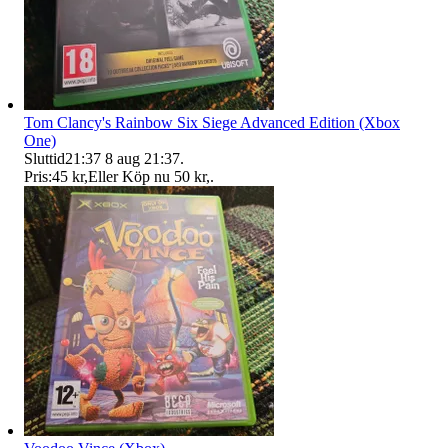
Tom Clancy's Rainbow Six Siege Advanced Edition (Xbox
One)
Sluttid
21:37
8 aug 21:37
.
Pris:
45 kr
,
Eller Köp nu
50 kr
,
.