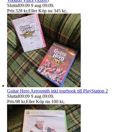
Voodoo Vince (Xbox)
Sluttid
09:09
9 aug 09:09
.
Pris:
328 kr
,
Eller Köp nu
345 kr
,
.
Guitar Hero Aerosmith inkl tourbook till PlayStation 2
Sluttid
09:09
9 aug 09:09
.
Pris:
98 kr
,
Eller Köp nu
100 kr
,
.