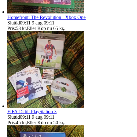
Homefront: The Revolution - Xbox One
Sluttid
09:11
9 aug 09:11
.
Pris:
58 kr
,
Eller Köp nu
65 kr
,
.
FIFA 15 till PlayStation 3
Sluttid
09:11
9 aug 09:11
.
Pris:
45 kr
,
Eller Köp nu
50 kr
,
.