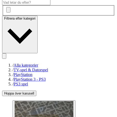
Filtrera efter kategori
/
Alla kategorier
/
TV-spel & Datorspel
/
PlayStation
/
PlayStation 3 - PS3
/
PS3 spel
Hoppa över karusell