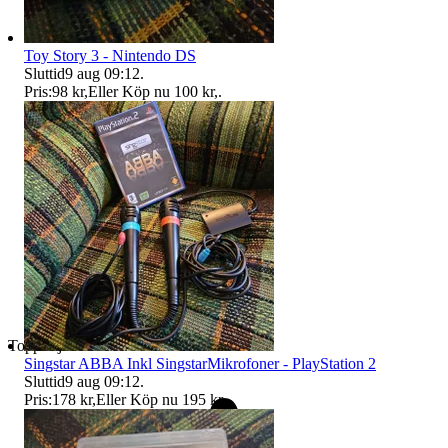
Toy Story 3 - Nintendo DS
Sluttid
9 aug 09:12
.
Pris:
98 kr
,
Eller Köp nu
100 kr
,
.
Toppsäljare
Singstar ABBA Inkl SingstarMikrofoner - PlayStation 2
Sluttid
9 aug 09:12
.
Pris:
178 kr
,
Eller Köp nu
195 kr
,
.