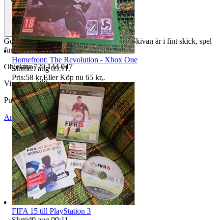
God of War Collection till PlayStation 3. Skivan är i fint skick, spel
fungerar utmärkt
Homefront: The Revolution - Xbox One
Objektnr
729 144 047
Sluttid
9 aug 09:11
.
Pris:
58 kr
,
Eller Köp nu
65 kr
,
.
Visningar
199
Publicerad
28 apr 19:47
Anmäl
Sälj liknande
FIFA 15 till PlayStation 3
Sluttid
9 aug 09:11
.