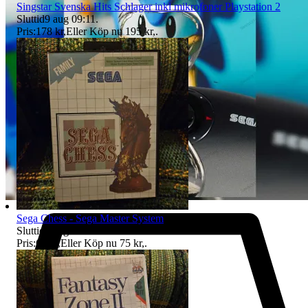
Singstar Svenska Hits Schlager inkl mikrofoner Playstation 2
Sluttid
9 aug 09:11
.
Pris:
178 kr
,
Eller Köp nu
195 kr
,
.
Sega Chess - Sega Master System
Sluttid
9 aug 09:12
.
Pris:
69 kr
,
Eller Köp nu
75 kr
,
.