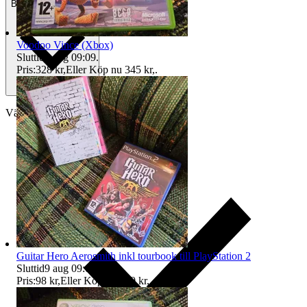
Betalning
Via Tradera
Voodoo Vince (Xbox)
Sluttid
9 aug 09:09
.
Pris:
328 kr
,
Eller Köp nu
345 kr
,
.
Välj till köparskydd
Guitar Hero Aerosmith inkl tourbook till PlayStation 2
Sluttid
9 aug 09:09
.
Pris:
98 kr
,
Eller Köp nu
100 kr
,
.