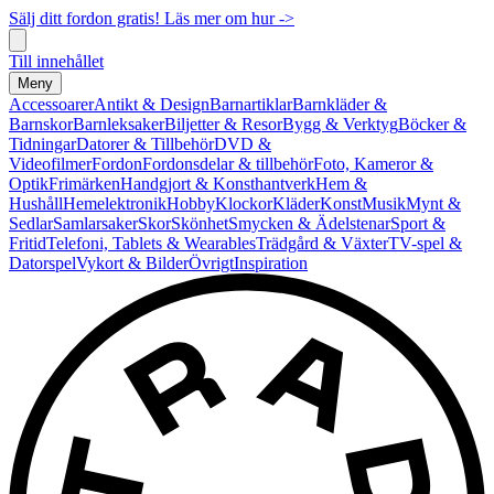
Sälj ditt fordon gratis! Läs mer om hur ->
Till innehållet
Meny
Accessoarer
Antikt & Design
Barnartiklar
Barnkläder &
Barnskor
Barnleksaker
Biljetter & Resor
Bygg & Verktyg
Böcker &
Tidningar
Datorer & Tillbehör
DVD &
Videofilmer
Fordon
Fordonsdelar & tillbehör
Foto, Kameror &
Optik
Frimärken
Handgjort & Konsthantverk
Hem &
Hushåll
Hemelektronik
Hobby
Klockor
Kläder
Konst
Musik
Mynt &
Sedlar
Samlarsaker
Skor
Skönhet
Smycken & Ädelstenar
Sport &
Fritid
Telefoni, Tablets & Wearables
Trädgård & Växter
TV-spel &
Datorspel
Vykort & Bilder
Övrigt
Inspiration