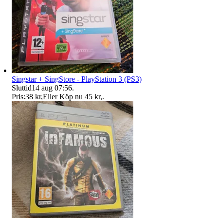
Singstar + SingStore - PlayStation 3 (PS3)
Sluttid
14 aug 07:56
.
Pris:
38 kr
,
Eller Köp nu
45 kr
,
.