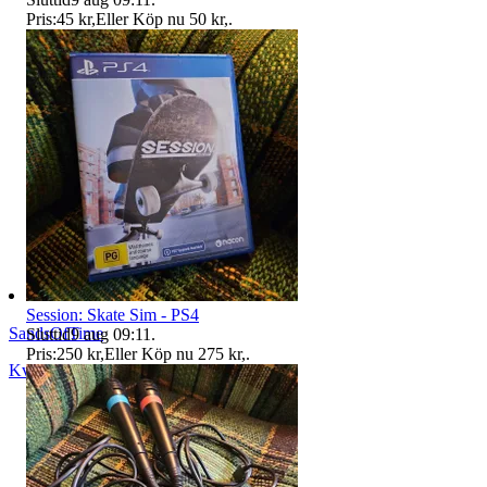
Pris:
45 kr
,
Eller Köp nu
50 kr
,
.
Session: Skate Sim - PS4
SandsOfTime
Sluttid
9 aug 09:11
.
Pris:
250 kr
,
Eller Köp nu
275 kr
,
.
Kvänum
,
Sverige