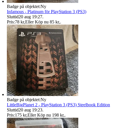
Badge på objektet:
Ny
Infamous - Platinum för PlayStation 3 (PS3)
Sluttid
20 aug 19:27
.
Pris:
78 kr
,
Eller Köp nu
85 kr
,
.
Badge på objektet:
Ny
LittleBigPlanet 2 - PlayStation 3 (PS3) Steelbook Edition
Sluttid
20 aug 19:23
.
Pris:
175 kr
,
Eller Köp nu
198 kr
,
.