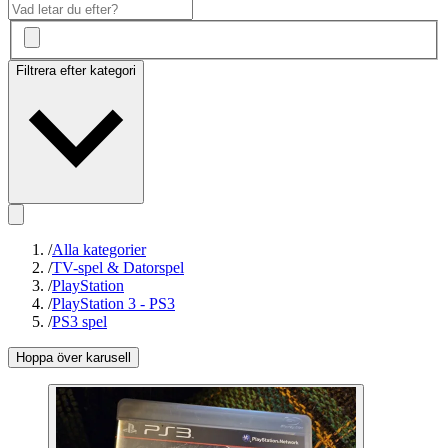
Filtrera efter kategori
/
Alla kategorier
/
TV-spel & Datorspel
/
PlayStation
/
PlayStation 3 - PS3
/
PS3 spel
Hoppa över karusell