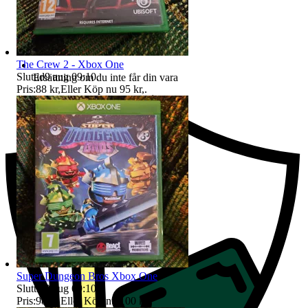
The Crew 2 - Xbox One
Sluttid
9 aug 09:10
.
Ersättning om du inte får din vara
Pris:
88 kr
,
Eller Köp nu
95 kr
,
.
Super Dungeon Bros Xbox One
Sluttid
9 aug 09:10
.
Pris:
98 kr
,
Eller Köp nu
100 kr
,
.