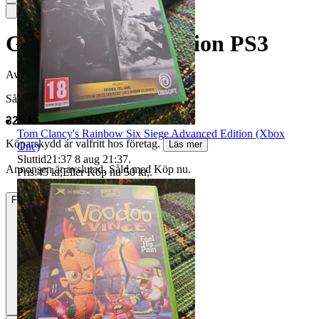
God of War Collection PS3
Avslutad
30 apr 15:29
Såld för
325 kr
Tom Clancy's Rainbow Six Siege Advanced Edition (Xbox
Köparskydd är valfritt hos företag.
Läs mer
One)
Sluttid
21:37
8 aug 21:37
.
Annonsen är avslutad. Såld med Köp nu.
Pris:
45 kr
,
Eller Köp nu
50 kr
,
.
Frakt
55 kr Annat fraktsätt