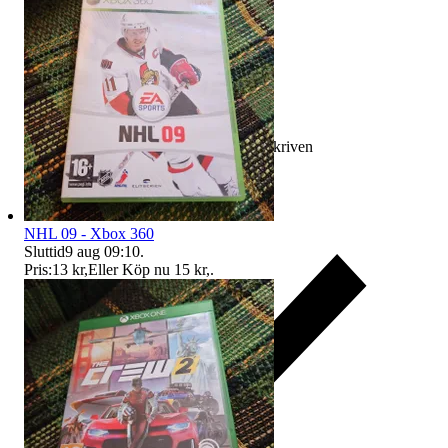
Ersättning om varan inte är som beskriven
NHL 09 - Xbox 360
Sluttid
9 aug 09:10
.
Pris:
13 kr
,
Eller Köp nu
15 kr
,
.