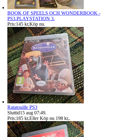
BOOK OF SPEELS OCH WONDERBOOK -
PS3.PLAYSTATION 3.
Pris:
145 kr
,
Köp nu
.
Ratatouille PS3
Sluttid
15 aug 07:49
.
Pris:
185 kr
,
Eller Köp nu
198 kr
,
.