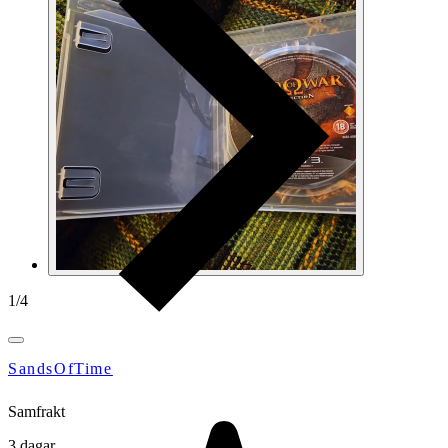
1
/
4
SandsOfTime
Samfrakt
3 dagar