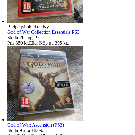
Badge på objektet:
Ny
God of War Collection Essentials PS3
Sluttid
20 aug 19:12
.
Pris:
350 kr
,
Eller Köp nu
395 kr
,
.
God of War: Ascension (PS3)
Sluttid
9 aug 18:09
.