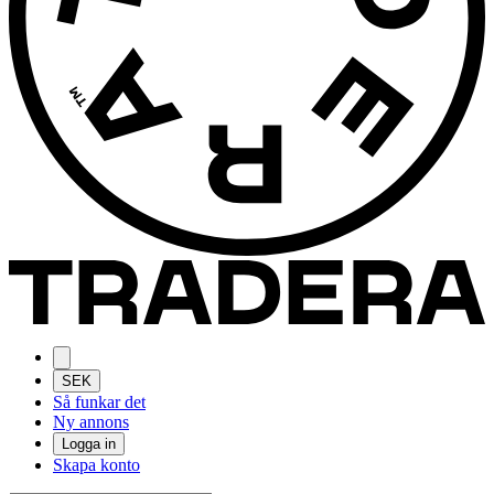
SEK
Så funkar det
Ny annons
Logga in
Skapa konto