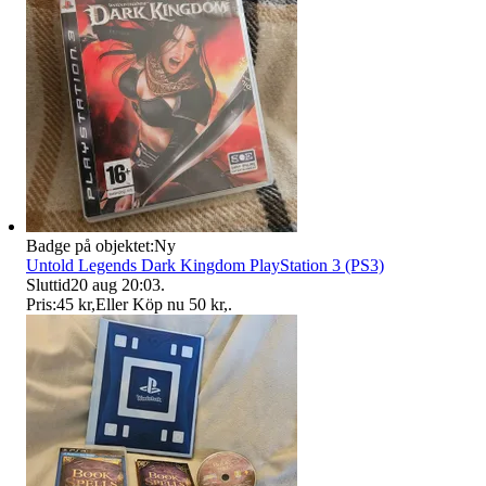
Badge på objektet:
Ny
Untold Legends Dark Kingdom PlayStation 3 (PS3)
Sluttid
20 aug 20:03
.
Pris:
45 kr
,
Eller Köp nu
50 kr
,
.