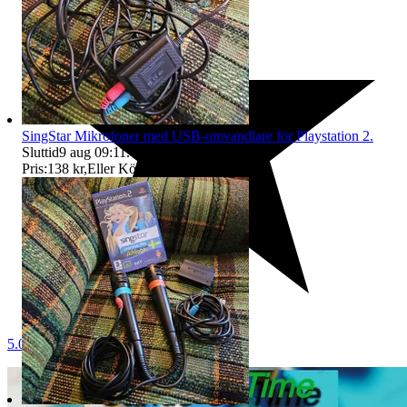
SingStar Mikrofoner med USB-omvandlare för Playstation 2.
Sluttid
9 aug 09:11
.
Pris:
138 kr
,
Eller Köp nu
145 kr
,
.
5.0