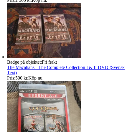
Pris:
2 500 kr
,
Köp nu
.
Badge på objektet:
Fri frakt
The Macahans - The Complete Collection I & II DVD (Svensk
Text)
Pris:
500 kr
,
Köp nu
.