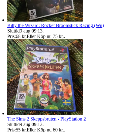
Billy the Wizard: Rocket Broomstick Racing (Wii)
Sluttid
9 aug 09:13
.
Pris:
68 kr
,
Eller Köp nu
75 kr
,
.
The Sims 2 Skeppsbruten - PlayStation 2
Sluttid
9 aug 09:13
.
Pris:
55 kr
,
Eller Köp nu
60 kr
,
.