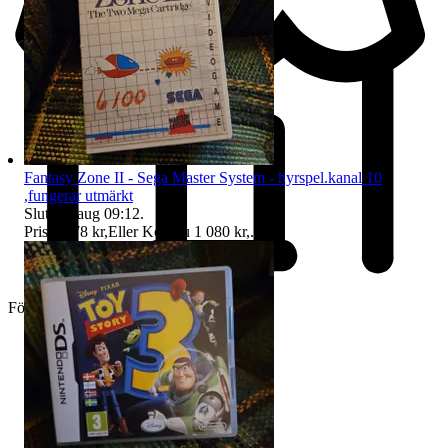
Fantasy Zone II - Sega Master System - hyrspel.kanal 10
,fungerar utmärkt
Sluttid
9 aug 09:12
.
Pris:
1 078 kr
,
Eller Köp nu
1 080 kr
,
.
Företag