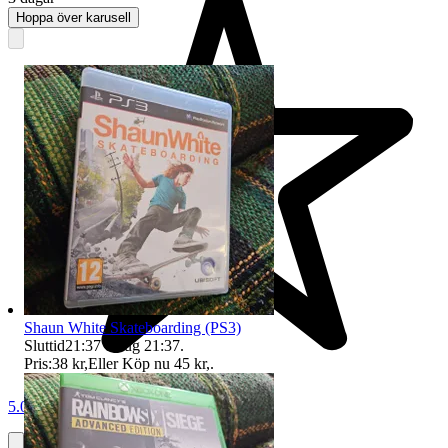
Hoppa över karusell
Shaun White Skateboarding (PS3)
Sluttid
21:37
8 aug 21:37
.
Pris:
38 kr
,
Eller Köp nu
45 kr
,
.
5.0