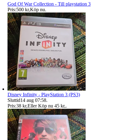
God Of War Collection - Till playstation 3
Pris:
500 kr
,
Köp nu
.
Disney Infinity - PlayStation 3 (PS3)
Sluttid
14 aug 07:58
.
Pris:
38 kr
,
Eller Köp nu
45 kr
,
.