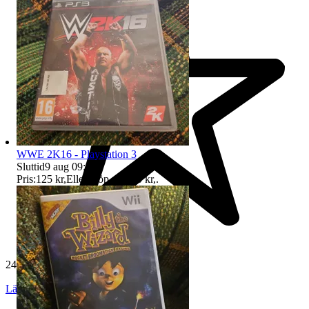
WWE 2K16 - Playstation 3
Sluttid
9 aug 09:13
.
Pris:
125 kr
,
Eller Köp nu
130 kr
,
.
24 500 omdömen
Läs omdömen
Följ